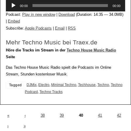
Audio-
00:00
00:00
Player
Podcast:
Play in new window
|
Download
(Duration: 14:35 — 34.0MB)
|
Embed
Subscribe:
Apple Podcasts
|
Email
|
RSS
Mehr Techno Music bei Traex.de
Höre die Tracks im Stream in der
Techno House Music Radio
Seite
Das Techno House Music Radio spielt die Podcasts im Online
Stream, Stunden kostenloser Musik.
DJMix
,
Electro
,
Minimal Techno
,
Techhouse
,
Techno
,
Techno
Tagged
Podcast
,
Techno Tracks
«
‹
38
39
40
41
42
›
»