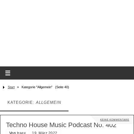
Start
»
Kategorie "Allgemein"
(Seite 40)
KATEGORIE:
ALLGEMEIN
KEINE KOMMENTARE
Techno House Music Podcast No. 402
Von
traex
19. März 2022