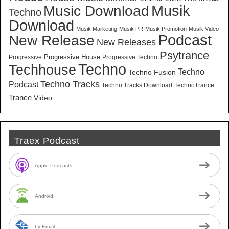
Musik
Music Download
Techno
Download
Musik Marketing
Musik PR
Musik Promotion
Musik Video
New Release
Podcast
New Releases
Psytrance
Progressive House
Progressive
Progressive Techno
Techno
Techhouse
Techno
Techno Fusion
Techno Tracks
Podcast
Techno Tracks Download
TechnoTrance
Trance
Video
Traex Podcast
Apple Podcasts
Android
by Email