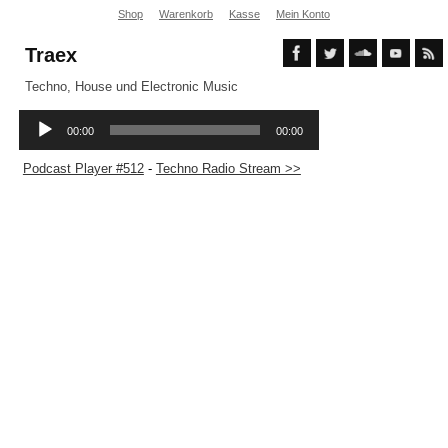
Shop
Warenkorb
Kasse
Mein Konto
Traex
Techno, House und Electronic Music
Podcast Player #512
-
Techno Radio Stream >>