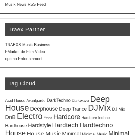
Musik News RSS Feed
Traex Partner
TRAEXS Musik Business
FMarket.de Film Video
eprima Entertainment
Tag Cloud
Deep
DarkTechno
Acid House
Darkwave
Avantgarde
House
DJMix
Deephouse
Deep Trance
DJ Mix
Electro
Hardcore
DnB
HardcoreTechno
Ethno
Hardtech
Hardtechno
Hardstyle
Hardhouse
House
Minimal
House Music
Minimal
Minimal Music