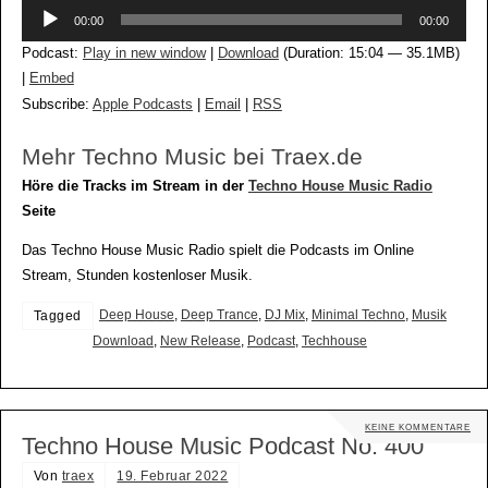
Audio-
00:00
00:00
Player
Podcast:
Play in new window
|
Download
(Duration: 15:04 — 35.1MB)
|
Embed
Subscribe:
Apple Podcasts
|
Email
|
RSS
Mehr Techno Music bei Traex.de
Höre die Tracks im Stream in der
Techno House Music Radio
Seite
Das Techno House Music Radio spielt die Podcasts im Online
Stream, Stunden kostenloser Musik.
Deep House
,
Deep Trance
,
DJ Mix
,
Minimal Techno
,
Musik
Tagged
Download
,
New Release
,
Podcast
,
Techhouse
KEINE KOMMENTARE
Techno House Music Podcast No. 400
Von
traex
19. Februar 2022