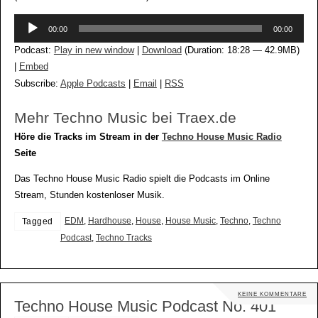
Audio-
00:00
00:00
Player
Podcast:
Play in new window
|
Download
(Duration: 18:28 — 42.9MB)
|
Embed
Subscribe:
Apple Podcasts
|
Email
|
RSS
Mehr Techno Music bei Traex.de
Höre die Tracks im Stream in der
Techno House Music Radio
Seite
Das Techno House Music Radio spielt die Podcasts im Online
Stream, Stunden kostenloser Musik.
EDM
,
Hardhouse
,
House
,
House Music
,
Techno
,
Techno
Tagged
Podcast
,
Techno Tracks
KEINE KOMMENTARE
Techno House Music Podcast No. 401