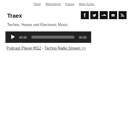
Shop
Warenkorb
Kasse
Mein Konto
Traex
Techno, House und Electronic Music
Podcast Player #512
-
Techno Radio Stream >>