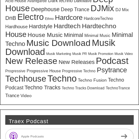
DarkTechno
Acid House
Darkwave
Avantgarde
House
DJMix
Deephouse
Deep Trance
DJ Mix
Electro
Hardcore
DnB
HardcoreTechno
Ethno
Hardtech
Hardtechno
Hardstyle
Hardhouse
House
Minimal
House Music
Minimal
Minimal Music
Musik
Music Download
Techno
Download
Musik Marketing
Musik PR
Musik Promotion
Musik Video
New Release
Podcast
New Releases
Psytrance
Progressive House
Progressive
Progressive Techno
Techno
Techhouse
Techno
Techno Fusion
Techno Tracks
Podcast
Techno Tracks Download
TechnoTrance
Trance
Video
Traex Podcast
Apple Podcasts