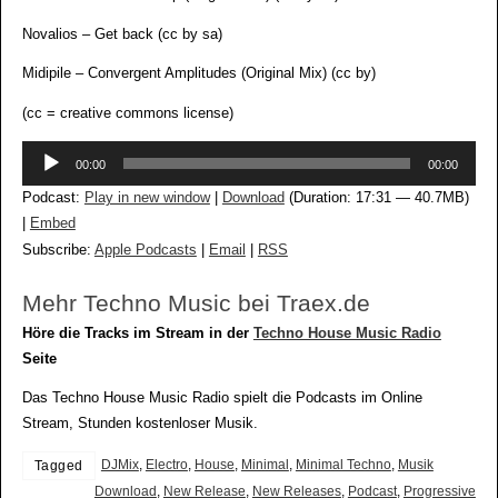
Novalios – Get back (cc by sa)
Midipile – Convergent Amplitudes (Original Mix) (cc by)
(cc = creative commons license)
Audio-
00:00
00:00
Player
Podcast:
Play in new window
|
Download
(Duration: 17:31 — 40.7MB)
|
Embed
Subscribe:
Apple Podcasts
|
Email
|
RSS
Mehr Techno Music bei Traex.de
Höre die Tracks im Stream in der
Techno House Music Radio
Seite
Das Techno House Music Radio spielt die Podcasts im Online
Stream, Stunden kostenloser Musik.
DJMix
,
Electro
,
House
,
Minimal
,
Minimal Techno
,
Musik
Tagged
Download
,
New Release
,
New Releases
,
Podcast
,
Progressive