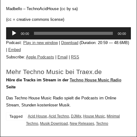
Madbello – TechnoAcidHouse (cc by sa)
(cc = creative commons license)
Audio-
00:00
00:00
Player
Podcast:
Play in new window
|
Download
(Duration: 20:59 — 48.6MB)
|
Embed
Subscribe:
Apple Podcasts
|
Email
|
RSS
Mehr Techno Music bei Traex.de
Höre die Tracks im Stream in der
Techno House Music Radio
Seite
Das Techno House Music Radio spielt die Podcasts im Online
Stream, Stunden kostenloser Musik.
Acid House
,
Acid Techno
,
DJMix
,
House Music
,
Minimal
Tagged
Techno
,
Musik Download
,
New Releases
,
Techno