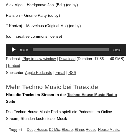
Alex Vigo – Hardgroove Jabi (Edit) (cc by)
Parisien – Gnome Party (cc by)
T.Kanizaj – Marvelous (Original Mix) (cc by)
(cc = creative commons license)
Audio-
00:00
00:00
Player
Podcast:
Play in new window
|
Download
(Duration: 17:36 — 40.9MB)
|
Embed
Subscribe:
Apple Podcasts
|
Email
|
RSS
Mehr Techno Music bei Traex.de
Höre die Tracks im Stream in der
Techno House Music Radio
Seite
Das Techno House Music Radio spielt die Podcasts im Online
Stream, Stunden kostenloser Musik.
Deep House
,
DJ Mix
,
Electro
,
Ethno
,
House
,
House Music
,
Tagged