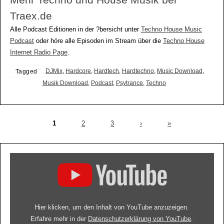
Mehr Techno und House Musik bei
Traex.de
Alle Podcast Editionen in der ?bersicht unter
Techno House Music
Podcast
oder höre alle Episoden im Stream über die
Techno House
Internet Radio Page
.
DJMix
,
Hardcore
,
Hardtech
,
Hardtechno
,
Music Download
,
Tagged
Musik Download
,
Podcast
,
Psytrance
,
Techno
1
2
3
›
»
Hier klicken, um den Inhalt von YouTube anzuzeigen.
Erfahre mehr in der
Datenschutzerklärung von YouTube
.