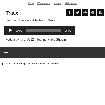
Shop
Warenkorb
Kasse
Mein Konto
Traex
Techno, House und Electronic Music
Podcast Player #512
-
Techno Radio Stream >>
Start
»
Beiträge verschlagwortet mit "Techno"