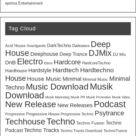
eprima Entertainment
Tag Cloud
Deep
DarkTechno
Acid House
Darkwave
Avantgarde
House
DJMix
Deephouse
Deep Trance
DJ Mix
Electro
Hardcore
DnB
HardcoreTechno
Ethno
Hardtech
Hardtechno
Hardstyle
Hardhouse
House
Minimal
House Music
Minimal
Minimal Music
Musik
Music Download
Techno
Download
Musik Marketing
Musik PR
Musik Promotion
Musik Video
New Release
Podcast
New Releases
Psytrance
Progressive House
Progressive
Progressive Techno
Techno
Techhouse
Techno
Techno Fusion
Techno Tracks
Podcast
Techno Tracks Download
TechnoTrance