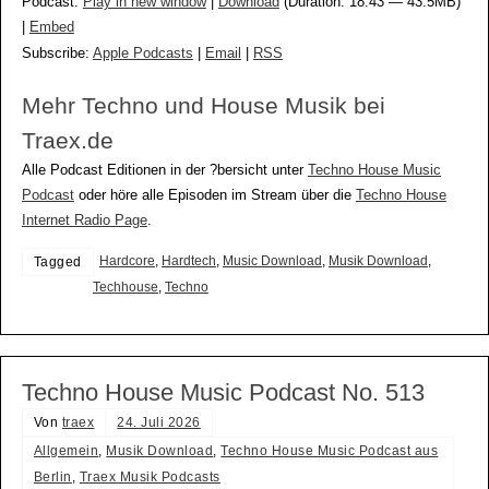
Podcast:
Play in new window
|
Download
(Duration: 18:43 — 43.5MB)
|
Embed
Subscribe:
Apple Podcasts
|
Email
|
RSS
Mehr Techno und House Musik bei
Traex.de
Alle Podcast Editionen in der ?bersicht unter
Techno House Music
Podcast
oder höre alle Episoden im Stream über die
Techno House
Internet Radio Page
.
Hardcore
,
Hardtech
,
Music Download
,
Musik Download
,
Tagged
Techhouse
,
Techno
Techno House Music Podcast No. 513
Von
traex
24. Juli 2026
Allgemein
,
Musik Download
,
Techno House Music Podcast aus
Berlin
,
Traex Musik Podcasts