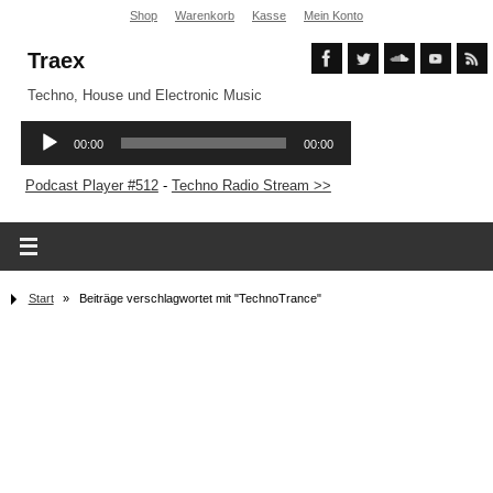
Shop
Warenkorb
Kasse
Mein Konto
Traex
Techno, House und Electronic Music
Podcast Player #512
-
Techno Radio Stream >>
Start
»
Beiträge verschlagwortet mit "TechnoTrance"