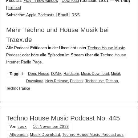
Podcast:
Play in new window
|
Download
(Duration: 19:01 — 44.1MB)
|
Embed
Subscribe:
Apple Podcasts
|
Email
|
RSS
Mehr Techno und House Musik bei
Traex.de
Alle Podcast Editionen in der Übersicht unter
Techno House Music
Podcast
oder höre alle Episoden im Stream über die
Techno House
Internet Radio Page
.
Deep House
,
DJMix
,
Hardcore
,
Music Download
,
Musik
Tagged
Download
,
New Release
,
Podcast
,
Techhouse
,
Techno
,
TechnoTrance
Techno House Music Podcast No. 445
Von
traex
16. November 2023
Allgemein
,
Musik Download
,
Techno House Music Podcast aus