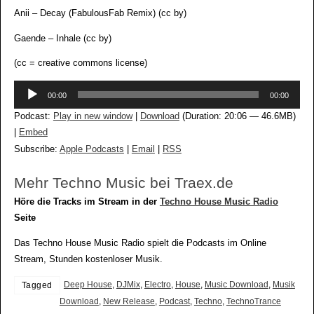
Anii – Decay (FabulousFab Remix) (cc by)
Gaende – Inhale (cc by)
(cc = creative commons license)
Audio-
00:00
00:00
Player
Podcast:
Play in new window
|
Download
(Duration: 20:06 — 46.6MB)
|
Embed
Subscribe:
Apple Podcasts
|
Email
|
RSS
Mehr Techno Music bei Traex.de
Höre die Tracks im Stream in der
Techno House Music Radio
Seite
Das Techno House Music Radio spielt die Podcasts im Online
Stream, Stunden kostenloser Musik.
Deep House
,
DJMix
,
Electro
,
House
,
Music Download
,
Musik
Tagged
Download
,
New Release
,
Podcast
,
Techno
,
TechnoTrance