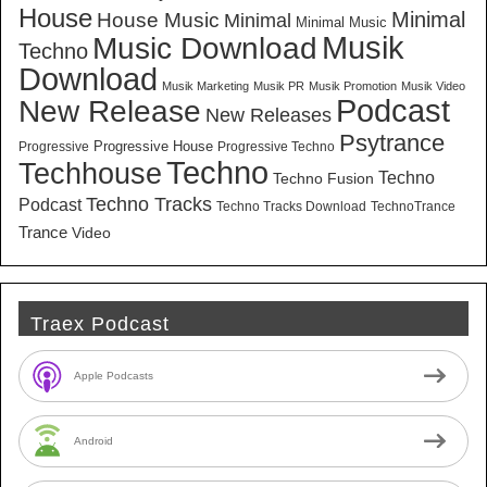
House
Minimal
House Music
Minimal
Minimal Music
Musik
Music Download
Techno
Download
Musik Marketing
Musik PR
Musik Promotion
Musik Video
New Release
Podcast
New Releases
Psytrance
Progressive House
Progressive
Progressive Techno
Techno
Techhouse
Techno
Techno Fusion
Techno Tracks
Podcast
Techno Tracks Download
TechnoTrance
Trance
Video
Traex Podcast
Apple Podcasts
Android