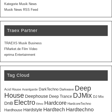
Kategorie Musik News
Musik News RSS Feed
Traex Partner
TRAEXS Musik Business
FMarket.de Film Video
eprima Entertainment
Tag Cloud
Deep
DarkTechno
Acid House
Darkwave
Avantgarde
House
DJMix
Deephouse
Deep Trance
DJ Mix
Electro
Hardcore
DnB
HardcoreTechno
Ethno
Hardtech
Hardtechno
Hardstyle
Hardhouse