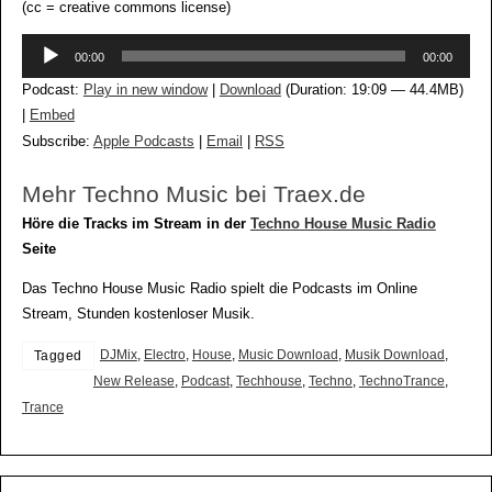
(cc = creative commons license)
Audio-
00:00
00:00
Player
Podcast:
Play in new window
|
Download
(Duration: 19:09 — 44.4MB)
|
Embed
Subscribe:
Apple Podcasts
|
Email
|
RSS
Mehr Techno Music bei Traex.de
Höre die Tracks im Stream in der
Techno House Music Radio
Seite
Das Techno House Music Radio spielt die Podcasts im Online
Stream, Stunden kostenloser Musik.
DJMix
,
Electro
,
House
,
Music Download
,
Musik Download
,
Tagged
New Release
,
Podcast
,
Techhouse
,
Techno
,
TechnoTrance
,
Trance