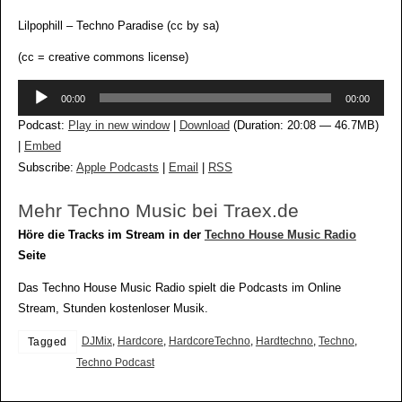
Lilpophill – Techno Paradise (cc by sa)
(cc = creative commons license)
Audio-
00:00
00:00
Player
Podcast:
Play in new window
|
Download
(Duration: 20:08 — 46.7MB)
|
Embed
Subscribe:
Apple Podcasts
|
Email
|
RSS
Mehr Techno Music bei Traex.de
Höre die Tracks im Stream in der
Techno House Music Radio
Seite
Das Techno House Music Radio spielt die Podcasts im Online
Stream, Stunden kostenloser Musik.
DJMix
,
Hardcore
,
HardcoreTechno
,
Hardtechno
,
Techno
,
Tagged
Techno Podcast