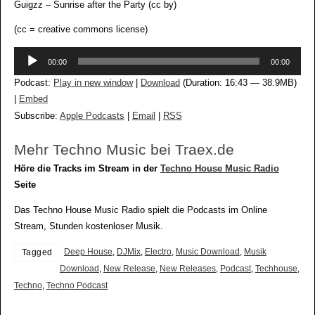
Guigzz – Sunrise after the Party (cc by)
(cc = creative commons license)
Audio-
00:00
00:00
Player
Podcast:
Play in new window
|
Download
(Duration: 16:43 — 38.9MB)
|
Embed
Subscribe:
Apple Podcasts
|
Email
|
RSS
Mehr Techno Music bei Traex.de
Höre die Tracks im Stream in der
Techno House Music Radio
Seite
Das Techno House Music Radio spielt die Podcasts im Online
Stream, Stunden kostenloser Musik.
Deep House
,
DJMix
,
Electro
,
Music Download
,
Musik
Tagged
Download
,
New Release
,
New Releases
,
Podcast
,
Techhouse
,
Techno
,
Techno Podcast