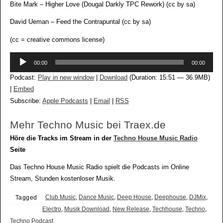
Bite Mark – Higher Love (Dougal Darkly TPC Rework) (cc by sa)
David Ueman – Feed the Contrapuntal (cc by sa)
(cc = creative commons license)
Audio-
00:00
00:00
Player
Podcast:
Play in new window
|
Download
(Duration: 15:51 — 36.9MB)
|
Embed
Subscribe:
Apple Podcasts
|
Email
|
RSS
Mehr Techno Music bei Traex.de
Höre die Tracks im Stream in der
Techno House Music Radio
Seite
Das Techno House Music Radio spielt die Podcasts im Online
Stream, Stunden kostenloser Musik.
Club Music
,
Dance Music
,
Deep House
,
Deephouse
,
DJMix
,
Tagged
Electro
,
Musik Download
,
New Release
,
Techhouse
,
Techno
,
Techno Podcast