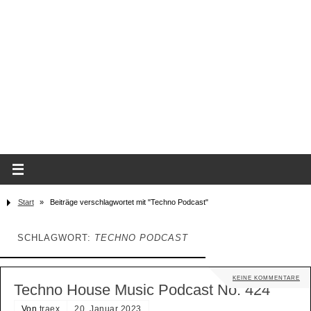
Start
»
Beiträge verschlagwortet mit "Techno Podcast"
SCHLAGWORT:
TECHNO PODCAST
KEINE KOMMENTARE
Techno House Music Podcast No. 424
Von
traex
20. Januar 2023