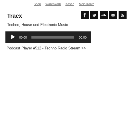
Shop
Warenkorb
Kasse
Mein Konto
Traex
Techno, House und Electronic Music
Podcast Player #512
-
Techno Radio Stream >>