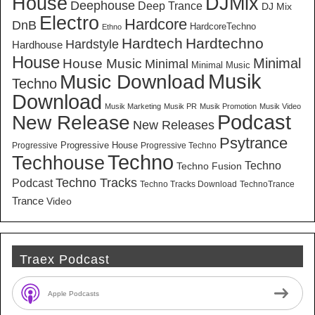
House
DJMix
Deephouse
Deep Trance
DJ Mix
Electro
Hardcore
DnB
HardcoreTechno
Ethno
Hardtech
Hardtechno
Hardstyle
Hardhouse
House
Minimal
House Music
Minimal
Minimal Music
Musik
Music Download
Techno
Download
Musik Marketing
Musik PR
Musik Promotion
Musik Video
New Release
Podcast
New Releases
Psytrance
Progressive House
Progressive
Progressive Techno
Techno
Techhouse
Techno
Techno Fusion
Techno Tracks
Podcast
Techno Tracks Download
TechnoTrance
Trance
Video
Traex Podcast
Apple Podcasts