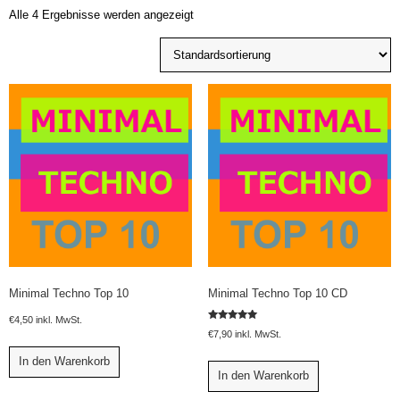
Alle 4 Ergebnisse werden angezeigt
Minimal Techno Top 10
Minimal Techno Top 10 CD
€
4,50
inkl. MwSt.
Bewertet
€
7,90
inkl. MwSt.
mit
5.00
von 5
In den Warenkorb
In den Warenkorb