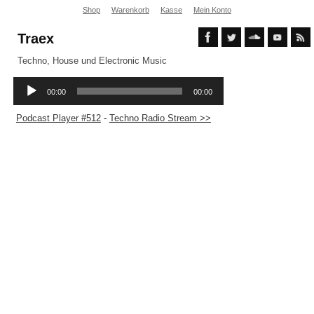
Shop
Warenkorb
Kasse
Mein Konto
Traex
Techno, House und Electronic Music
Podcast Player #512
-
Techno Radio Stream >>