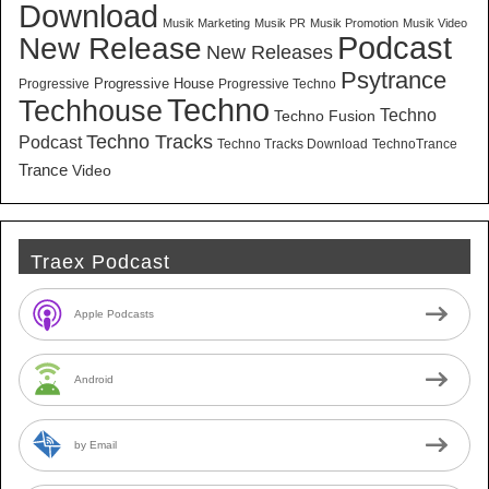
Download
Musik Marketing
Musik PR
Musik Promotion
Musik Video
New Release
Podcast
New Releases
Psytrance
Progressive House
Progressive
Progressive Techno
Techno
Techhouse
Techno
Techno Fusion
Techno Tracks
Podcast
Techno Tracks Download
TechnoTrance
Trance
Video
Traex Podcast
Apple Podcasts
Android
by Email