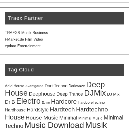
Traex Partner
TRAEXS Musik Business
FMarket.de Film Video
eprima Entertainment
Tag Cloud
Deep
DarkTechno
Acid House
Darkwave
Avantgarde
House
DJMix
Deephouse
Deep Trance
DJ Mix
Electro
Hardcore
DnB
HardcoreTechno
Ethno
Hardtech
Hardtechno
Hardstyle
Hardhouse
House
Minimal
House Music
Minimal
Minimal Music
Musik
Music Download
Techno