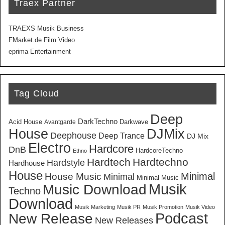
Traex Partner
TRAEXS Musik Business
FMarket.de Film Video
eprima Entertainment
Tag Cloud
Deep
DarkTechno
Acid House
Darkwave
Avantgarde
House
DJMix
Deephouse
Deep Trance
DJ Mix
Electro
Hardcore
DnB
HardcoreTechno
Ethno
Hardtech
Hardtechno
Hardstyle
Hardhouse
House
Minimal
House Music
Minimal
Minimal Music
Musik
Music Download
Techno
Download
Musik Marketing
Musik PR
Musik Promotion
Musik Video
New Release
Podcast
New Releases