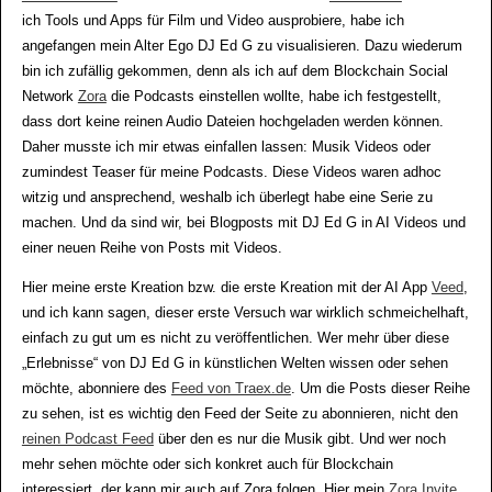
ich Tools und Apps für Film und Video ausprobiere, habe ich
angefangen mein Alter Ego DJ Ed G zu visualisieren. Dazu wiederum
bin ich zufällig gekommen, denn als ich auf dem Blockchain Social
Network
Zora
die Podcasts einstellen wollte, habe ich festgestellt,
dass dort keine reinen Audio Dateien hochgeladen werden können.
Daher musste ich mir etwas einfallen lassen: Musik Videos oder
zumindest Teaser für meine Podcasts. Diese Videos waren adhoc
witzig und ansprechend, weshalb ich überlegt habe eine Serie zu
machen. Und da sind wir, bei Blogposts mit DJ Ed G in AI Videos und
einer neuen Reihe von Posts mit Videos.
Hier meine erste Kreation bzw. die erste Kreation mit der AI App
Veed
,
und ich kann sagen, dieser erste Versuch war wirklich schmeichelhaft,
einfach zu gut um es nicht zu veröffentlichen. Wer mehr über diese
„Erlebnisse“ von DJ Ed G in künstlichen Welten wissen oder sehen
möchte, abonniere des
Feed von Traex.de
. Um die Posts dieser Reihe
zu sehen, ist es wichtig den Feed der Seite zu abonnieren, nicht den
reinen Podcast Feed
über den es nur die Musik gibt. Und wer noch
mehr sehen möchte oder sich konkret auch für Blockchain
interessiert, der kann mir auch auf Zora folgen. Hier mein
Zora Invite