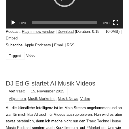
00:00
00:00
Podcast:
Play in new window
|
Download
(Duration: 0:18 — 10.0MB) |
Embed
Subscribe:
Apple Podcasts
|
Email
|
RSS
Video
Tagged
DJ Ed G startet AI Musik Videos
Von
traex
15. November 2025
Allgemein
,
Musik Marketing
,
Musik News
,
Video
AI, die künstliche Intelligenz ist im Main Stream angekommen und so
war für mich klar AI auch für Videos auszuprobieren. Nun wird es aber
etwas persönlich, denn ich mache nicht nur den
Traex Techno House
Music Podcast
sondern auch Kurzfilme u.a. auf
FMarket.de
. Und wie