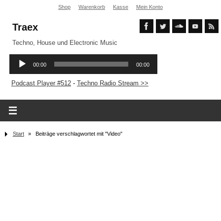
Shop
Warenkorb
Kasse
Mein Konto
Traex
Techno, House und Electronic Music
Podcast Player #512
-
Techno Radio Stream >>
Start
»
Beiträge verschlagwortet mit "Video"