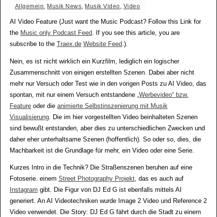
Allgemein
,
Musik News
,
Musik Video
,
Video
AI Video Feature (Just want the Music Podcast? Follow this Link for
the
Music only Podcast Feed
. If you see this article, you are
subscribe to the
Traex.de
Website Feed
.).
Nein, es ist nicht wirklich ein Kurzfilm, lediglich ein logischer
Zusammenschnitt von einigen erstellten Szenen. Dabei aber nicht
mehr nur Versuch oder Test wie in den vorigen Posts zu AI Video, das
spontan, mit nur einem Versuch entstandene
„Werbevideo“ bzw.
Feature
oder die
animierte Selbstinszenierung mit Musik
Visualisierung
. Die im hier vorgestellten Video beinhalteten Szenen
sind bewußt entstanden, aber dies zu unterschiedlichen Zwecken und
daher eher unterhaltsame Szenen (hoffentlich). So oder so, dies, die
Machbarkeit ist die Grundlage für mehr, ein Video oder eine Serie.
Kurzes Intro in die Technik? Die Straßenszenen beruhen auf eine
Fotoserie. einem
Street Photography Projekt
, das es auch auf
Instagram
gibt. Die Figur von DJ Ed G ist ebenfalls mittels AI
generiert. An AI Videotechniken wurde Image 2 Video und Reference 2
Video verwendet. Die Story: DJ Ed G fährt durch die Stadt zu einem