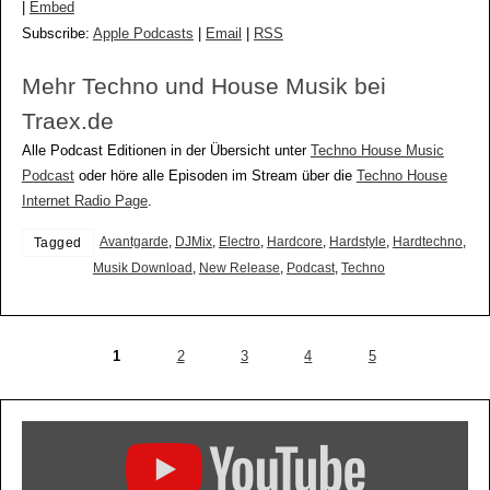
|
Embed
Subscribe:
Apple Podcasts
|
Email
|
RSS
Mehr Techno und House Musik bei
Traex.de
Alle Podcast Editionen in der Übersicht unter
Techno House Music
Podcast
oder höre alle Episoden im Stream über die
Techno House
Internet Radio Page
.
Avantgarde
,
DJMix
,
Electro
,
Hardcore
,
Hardstyle
,
Hardtechno
,
Tagged
Musik Download
,
New Release
,
Podcast
,
Techno
1
2
3
4
5