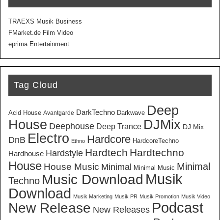
TRAEXS Musik Business
FMarket.de Film Video
eprima Entertainment
Tag Cloud
Deep
DarkTechno
Acid House
Darkwave
Avantgarde
House
DJMix
Deephouse
Deep Trance
DJ Mix
Electro
Hardcore
DnB
HardcoreTechno
Ethno
Hardtech
Hardtechno
Hardstyle
Hardhouse
House
Minimal
House Music
Minimal
Minimal Music
Musik
Music Download
Techno
Download
Musik Marketing
Musik PR
Musik Promotion
Musik Video
New Release
Podcast
New Releases