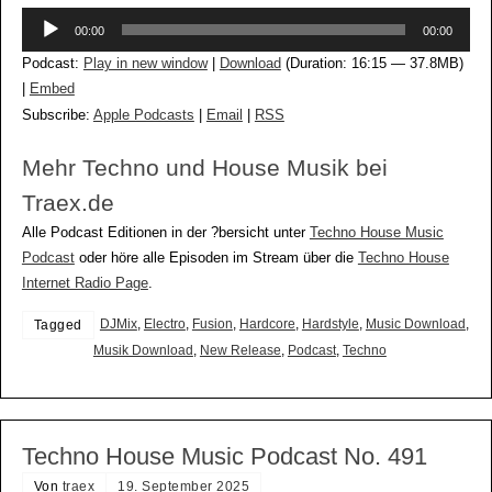
Audio-
00:00
00:00
Player
Podcast:
Play in new window
|
Download
(Duration: 16:15 — 37.8MB)
|
Embed
Subscribe:
Apple Podcasts
|
Email
|
RSS
Mehr Techno und House Musik bei
Traex.de
Alle Podcast Editionen in der ?bersicht unter
Techno House Music
Podcast
oder höre alle Episoden im Stream über die
Techno House
Internet Radio Page
.
DJMix
,
Electro
,
Fusion
,
Hardcore
,
Hardstyle
,
Music Download
,
Tagged
Musik Download
,
New Release
,
Podcast
,
Techno
Techno House Music Podcast No. 491
Von
traex
19. September 2025