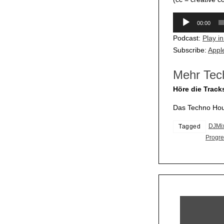
Audio-
00:00
Player
Podcast:
Play i
Subscribe:
Appl
Mehr Tec
Höre die Track
Das Techno Hous
DJMi
Tagged
Progre