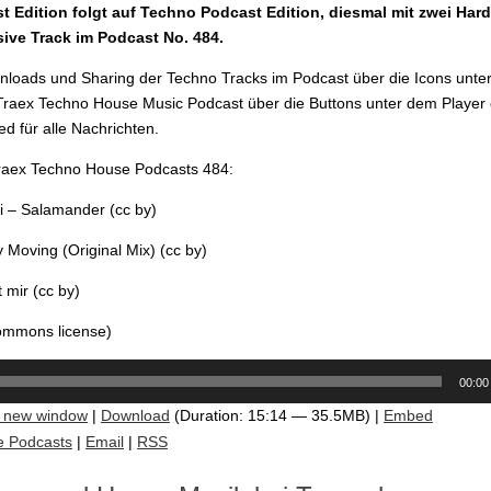
 Edition folgt auf Techno Podcast Edition, diesmal mit zwei Har
ive Track im Podcast No. 484.
loads und Sharing der Techno Tracks im Podcast über die Icons unter
raex Techno House Music Podcast über die Buttons unter dem Player
d für alle Nachrichten.
Traex Techno House Podcasts 484:
i – Salamander (cc by)
 Moving (Original Mix) (cc by)
 mir (cc by)
commons license)
00:00
n new window
|
Download
(Duration: 15:14 — 35.5MB) |
Embed
e Podcasts
|
Email
|
RSS