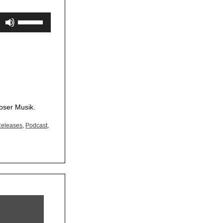
Pfeiltasten
Hoch/Runter
benutzen,
um
die
Lautstärke
zu
regeln.
oser Musik.
eleases
,
Podcast
,