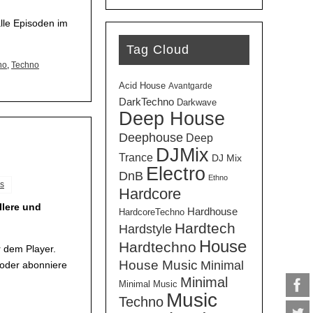
Lautstärke
zu
lle Episoden im
regeln.
Tag Cloud
no
,
Techno
Acid House
Avantgarde
DarkTechno
Darkwave
Deep House
Deephouse
Deep
DJMix
Trance
DJ Mix
Electro
DnB
Ethno
s
Hardcore
llere und
Hardhouse
HardcoreTechno
Hardtech
Hardstyle
House
Hardtechno
 dem Player.
House Music
Minimal
 oder abonniere
Minimal
Minimal Music
Music
Techno