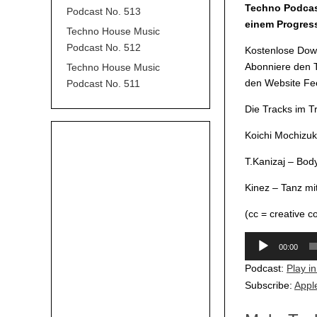
Techno Podcast
Podcast No. 513
einem Progress
Techno House Music
Podcast No. 512
Kostenlose Down
Abonniere den T
Techno House Music
den Website Fee
Podcast No. 511
Die Tracks im 
Koichi Mochizuk
T.Kanizaj – Body
Kinez – Tanz mit
(cc = creative 
Audio-
00:00
Player
Podcast:
Play i
Subscribe:
Appl