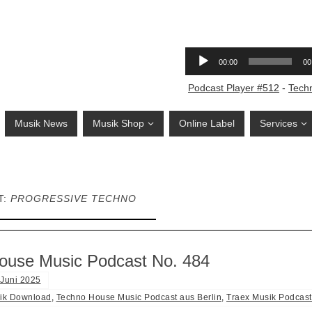
Podcast Player #512
-
Tech
Musik News
Musik Shop
Online Label
Services
T:
PROGRESSIVE TECHNO
ouse Music Podcast No. 484
 Juni 2025
ik Download
,
Techno House Music Podcast aus Berlin
,
Traex Musik Podcast