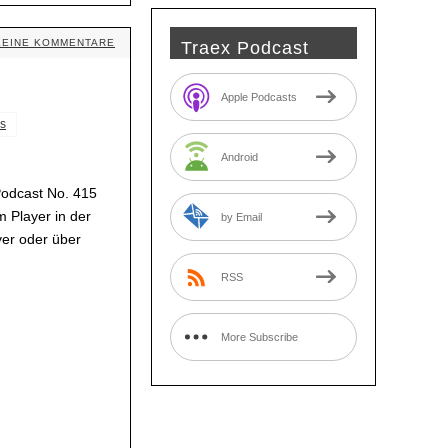
KEINE KOMMENTARE
Traex Podcast
Apple Podcasts
s
Android
Podcast No. 415
 Player in der
by Email
yer oder über
RSS
More Subscribe
Options