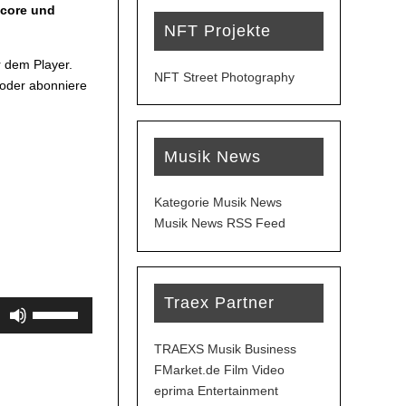
dcore und
NFT Projekte
 dem Player.
NFT Street Photography
 oder abonniere
Musik News
Kategorie Musik News
Musik News RSS Feed
Traex Partner
Pfeiltasten
Hoch/Runter
benutzen,
TRAEXS Musik Business
um
FMarket.de Film Video
die
eprima Entertainment