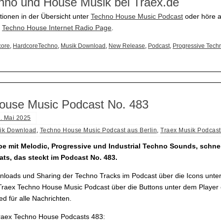
hno und House Musik bei Traex.de
tionen in der Übersicht unter
Techno House Music Podcast
oder höre a
e
Techno House Internet Radio Page
.
core
,
HardcoreTechno
,
Musik Download
,
New Release
,
Podcast
,
Progressive Tech
ouse Music Podcast No. 483
. Mai 2025
ik Download
,
Techno House Music Podcast aus Berlin
,
Traex Musik Podcast
 mit Melodic, Progressive und Industrial Techno Sounds, schne
ts, das steckt im Podcast No. 483.
loads und Sharing der Techno Tracks im Podcast über die Icons unter
raex Techno House Music Podcast über die Buttons unter dem Player
d für alle Nachrichten.
Traex Techno House Podcasts 483: