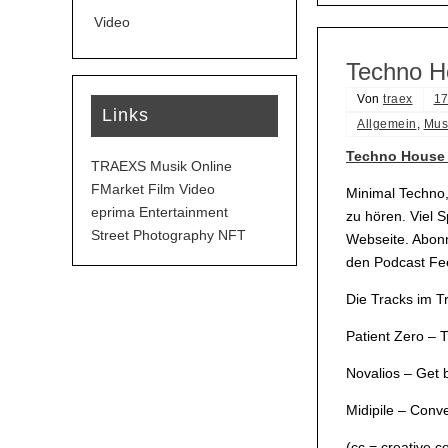
Video
Techno H
Von
traex
17
Links
Allgemein
,
Mus
Techno House 
TRAEXS Musik Online
FMarket Film Video
Minimal Techno,
eprima Entertainment
zu hören. Viel 
Street Photography NFT
Webseite. Abonn
den Podcast Fe
Die Tracks im 
Patient Zero – T
Novalios – Get 
Midipile – Conve
(cc = creative 