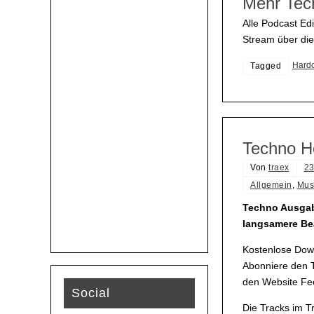
Mehr Tec
Alle Podcast Edi
Stream über di
Hard
Tagged
Techno H
Von
traex
23
Allgemein
,
Mus
Techno Ausgabe
langsamere Bea
Kostenlose Down
Abonniere den T
den Website Fee
Social
Die Tracks im 