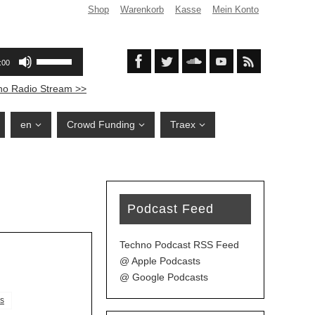
Shop
Warenkorb
Kasse
Mein Konto
no Radio Stream >>
en
Crowd Funding
Traex
Podcast Feed
Techno Podcast RSS Feed
@ Apple Podcasts
@ Google Podcasts
s