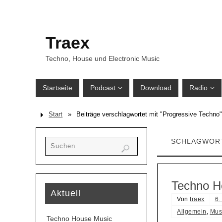
Traex
Techno, House und Electronic Music
Startseite
Podcast
Download
Radio
Start
»
Beiträge verschlagwortet mit "Progressive Techno"
SCHLAGWOR
Techno H
Aktuell
Von
traex
6.
Allgemein
,
Mus
Techno House Music