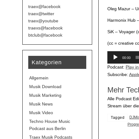
traex@facebook
Oleg Mazur – U
traex@twitter
Harmonix Hub – 
traex@youtube
traexs@facebook
SiK – Voyager (
btclub@facebook
(cc = creative 
Audio-
00:00
Player
Kategorien
Podcast:
Play i
Subscribe:
Appl
Allgemein
Musik Download
Mehr Tec
Musik Marketing
Alle Podcast Edi
Musik News
Stream über di
Musik Video
DJMi
Tagged
Techno House Music
Progre
Podcast aus Berlin
Traex Musik Podcasts