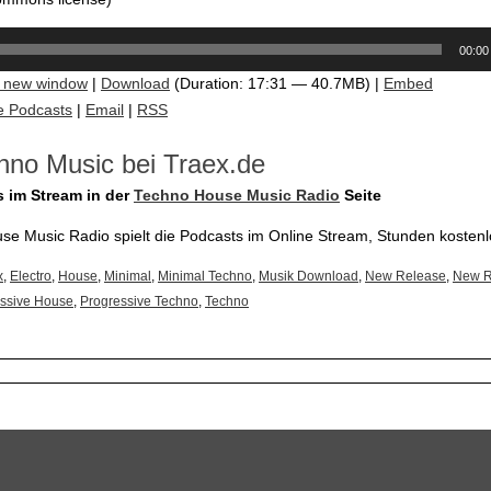
00:00
n new window
|
Download
(Duration: 17:31 — 40.7MB) |
Embed
e Podcasts
|
Email
|
RSS
hno Music bei Traex.de
s im Stream in der
Techno House Music Radio
Seite
e Music Radio spielt die Podcasts im Online Stream, Stunden kostenl
x
,
Electro
,
House
,
Minimal
,
Minimal Techno
,
Musik Download
,
New Release
,
New R
ssive House
,
Progressive Techno
,
Techno