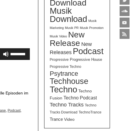
Download
Musik
Download
Musik
Marketing
Musik PR
Musik Promotion
New
Musik Video
Release
New
Podcast
Pfeiltasten
Releases
Hoch/Runter
Progressive House
Progressive
benutzen,
Progressive Techno
um
Psytrance
die
Techhouse
Lautstärke
Techno
Techno
zu
lle Episoden im
Techno Podcast
Fusion
regeln.
Techno Tracks
Techno
ase
,
Podcast
,
Tracks Download
TechnoTrance
Trance
Video