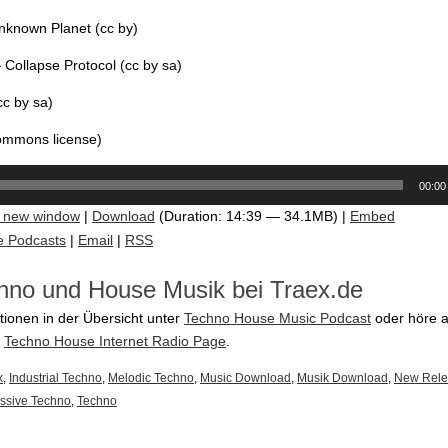
nknown Planet (cc by)
Collapse Protocol (cc by sa)
cc by sa)
commons license)
00:00
n new window
|
Download
(Duration: 14:39 — 34.1MB) |
Embed
e Podcasts
|
Email
|
RSS
hno und House Musik bei Traex.de
tionen in der Übersicht unter
Techno House Music Podcast
oder höre a
e
Techno House Internet Radio Page
.
x
,
Industrial Techno
,
Melodic Techno
,
Music Download
,
Musik Download
,
New Rele
ssive Techno
,
Techno