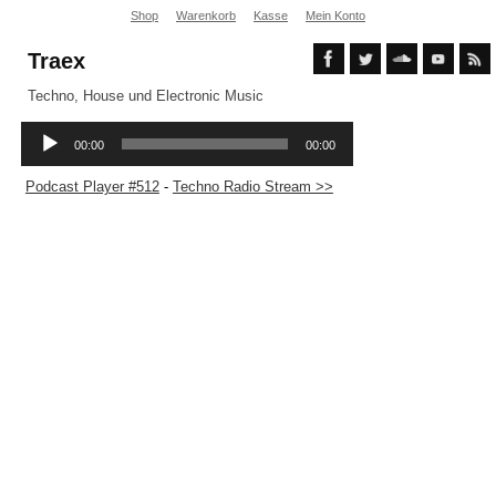
Shop
Warenkorb
Kasse
Mein Konto
Traex
Techno, House und Electronic Music
Podcast Player #512
-
Techno Radio Stream >>