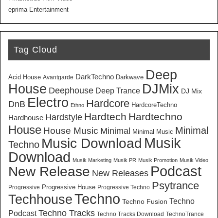
eprima Entertainment
Tag Cloud
Deep
DarkTechno
Acid House
Darkwave
Avantgarde
House
DJMix
Deephouse
Deep Trance
DJ Mix
Electro
Hardcore
DnB
HardcoreTechno
Ethno
Hardtech
Hardtechno
Hardstyle
Hardhouse
House
Minimal
House Music
Minimal
Minimal Music
Musik
Music Download
Techno
Download
Musik Marketing
Musik PR
Musik Promotion
Musik Video
New Release
Podcast
New Releases
Psytrance
Progressive House
Progressive
Progressive Techno
Techno
Techhouse
Techno
Techno Fusion
Techno Tracks
Podcast
Techno Tracks Download
TechnoTrance