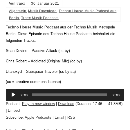
Von
traex
30. Januar 2021
Allgemein
,
Musik Download
,
Techno House Music Podcast aus
Berlin
,
Traex Musik Podcasts
Techno House Music Podcast
aus der Techno Musik Metropole
Berlin. Diese Episode des Techno House Podcasts beinhaltet die
folgenden Tracks:
Sean Devine – Passive Attack (cc by)
Chris Robert – Addicted (Original Mix) (cc by)
Uranoxyd – Subspace Traveler (cc by sa)
(cc = creative commons license)
Audio-
00:00
00:00
Player
Podcast:
Play in new window
|
Download
(Duration: 17:46 — 41.3MB)
|
Embed
Subscribe:
Apple Podcasts
|
Email
|
RSS