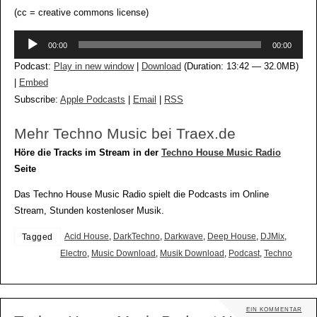
(cc = creative commons license)
Audio-
00:00
00:00
Player
Podcast:
Play in new window
|
Download
(Duration: 13:42 — 32.0MB)
|
Embed
Subscribe:
Apple Podcasts
|
Email
|
RSS
Mehr Techno Music bei Traex.de
Höre die Tracks im Stream in der
Techno House Music Radio
Seite
Das Techno House Music Radio spielt die Podcasts im Online
Stream, Stunden kostenloser Musik.
Acid House
,
DarkTechno
,
Darkwave
,
Deep House
,
DJMix
,
Tagged
Electro
,
Music Download
,
Musik Download
,
Podcast
,
Techno
EIN KOMMENTAR