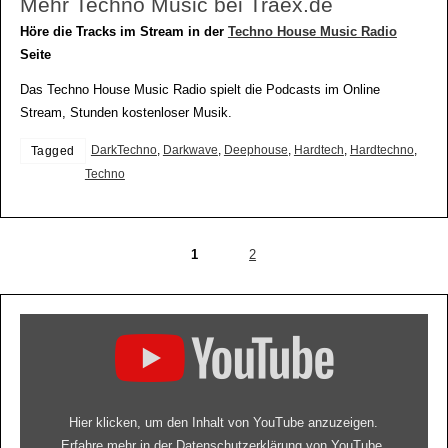
Mehr Techno Music bei Traex.de
Höre die Tracks im Stream in der
Techno House Music Radio
Seite
Das Techno House Music Radio spielt die Podcasts im Online
Stream, Stunden kostenloser Musik.
DarkTechno
,
Darkwave
,
Deephouse
,
Hardtech
,
Hardtechno
,
Tagged
Techno
1
2
Hier klicken, um den Inhalt von YouTube anzuzeigen.
Erfahre mehr in der
Datenschutzerklärung von YouTube
.