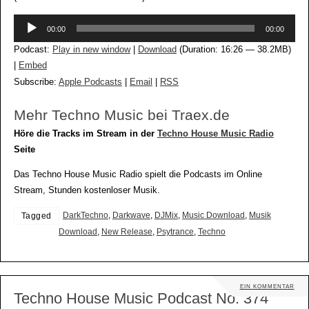
Audio-
00:00
00:00
Player
Podcast:
Play in new window
|
Download
(Duration: 16:26 — 38.2MB)
|
Embed
Subscribe:
Apple Podcasts
|
Email
|
RSS
Mehr Techno Music bei Traex.de
Höre die Tracks im Stream in der
Techno House Music Radio
Seite
Das Techno House Music Radio spielt die Podcasts im Online
Stream, Stunden kostenloser Musik.
DarkTechno
,
Darkwave
,
DJMix
,
Music Download
,
Musik
Tagged
Download
,
New Release
,
Psytrance
,
Techno
EIN KOMMENTAR
Techno House Music Podcast No. 374