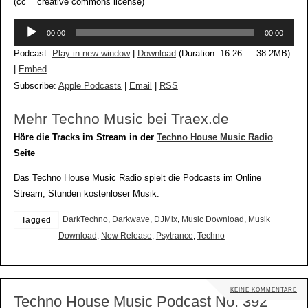
(cc = creative commons license)
Audio-
00:00
00:00
Player
Podcast:
Play in new window
|
Download
(Duration: 16:26 — 38.2MB)
|
Embed
Subscribe:
Apple Podcasts
|
Email
|
RSS
Mehr Techno Music bei Traex.de
Höre die Tracks im Stream in der
Techno House Music Radio
Seite
Das Techno House Music Radio spielt die Podcasts im Online
Stream, Stunden kostenloser Musik.
DarkTechno
,
Darkwave
,
DJMix
,
Music Download
,
Musik
Tagged
Download
,
New Release
,
Psytrance
,
Techno
KEINE KOMMENTARE
Techno House Music Podcast No. 392