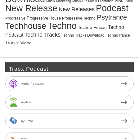
Musik Marketing
Musik PR
Musik Promotion
Musik Video
New Release
Podcast
New Releases
Psytrance
Progressive House
Progressive
Progressive Techno
Techno
Techhouse
Techno
Techno Fusion
Techno Tracks
Podcast
Techno Tracks Download
TechnoTrance
Trance
Video
Traex Podcast
Apple Podcasts
Android
by Email