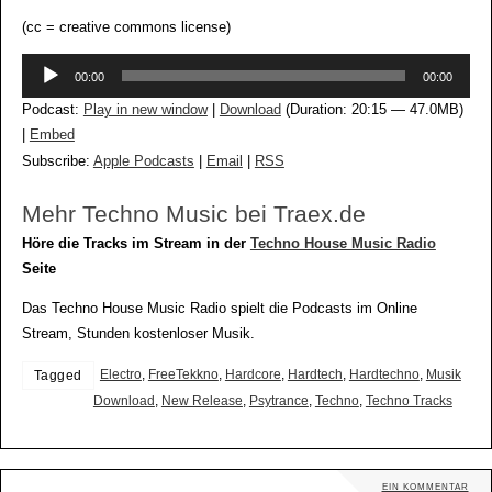
(cc = creative commons license)
Audio-
00:00
00:00
Player
Podcast:
Play in new window
|
Download
(Duration: 20:15 — 47.0MB)
|
Embed
Subscribe:
Apple Podcasts
|
Email
|
RSS
Mehr Techno Music bei Traex.de
Höre die Tracks im Stream in der
Techno House Music Radio
Seite
Das Techno House Music Radio spielt die Podcasts im Online
Stream, Stunden kostenloser Musik.
Electro
,
FreeTekkno
,
Hardcore
,
Hardtech
,
Hardtechno
,
Musik
Tagged
Download
,
New Release
,
Psytrance
,
Techno
,
Techno Tracks
EIN KOMMENTAR