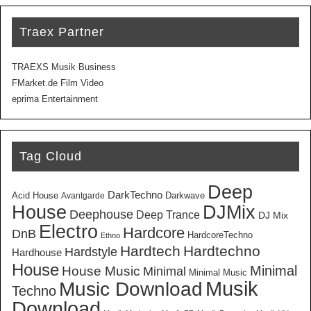
Traex Partner
TRAEXS Musik Business
FMarket.de Film Video
eprima Entertainment
Tag Cloud
Deep
DarkTechno
Acid House
Darkwave
Avantgarde
House
DJMix
Deephouse
Deep Trance
DJ Mix
Electro
Hardcore
DnB
HardcoreTechno
Ethno
Hardtech
Hardtechno
Hardstyle
Hardhouse
House
Minimal
House Music
Minimal
Minimal Music
Musik
Music Download
Techno
Download