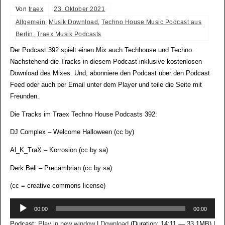
Von
traex
23. Oktober 2021
Allgemein
,
Musik Download
,
Techno House Music Podcast aus
Berlin
,
Traex Musik Podcasts
Der Podcast 392 spielt einen Mix auch Techhouse und Techno.
Nachstehend die Tracks in diesem Podcast inklusive kostenlosen
Download des Mixes. Und, abonniere den Podcast über den Podcast
Feed oder auch per Email unter dem Player und teile die Seite mit
Freunden.
Die Tracks im Traex Techno House Podcasts 392:
DJ Complex – Welcome Halloween (cc by)
Al_K_TraX – Korrosion (cc by sa)
Derk Bell – Precambrian (cc by sa)
(cc = creative commons license)
Audio-
00:00
00:00
Player
Podcast:
Play in new window
|
Download
(Duration: 14:11 — 33.1MB) |