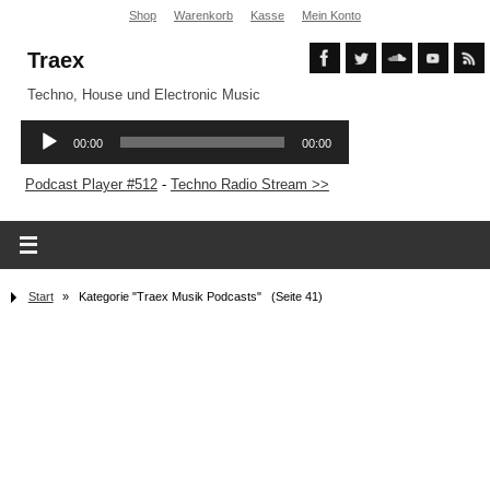
Shop
Warenkorb
Kasse
Mein Konto
Traex
Techno, House und Electronic Music
Podcast Player #512
-
Techno Radio Stream >>
Start
»
Kategorie "Traex Musik Podcasts"
(Seite 41)