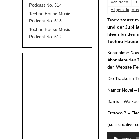
Von
traex
9.
Podcast No. 514
Allgemein
,
Mus
Techno House Music
Traex startet 
Podcast No. 513
und der Jubilä
Techno House Music
Ideen für den 
Podcast No. 512
Techno House 
Kostenlose Down
Abonniere den T
den Website Fee
Die Tracks im 
Namor Novel – F
Barrix – We keep
ProtocolB – Ele
(cc = creative 
Audio-