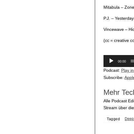
Mitabula – Zone
P.J. – Yesterday
Vincewave – Hi
(cc = creative 
Audio-
00:00
Player
Podcast:
Play i
Subscribe:
Appl
Mehr Tec
Alle Podcast Edi
Stream über di
Deep
Tagged