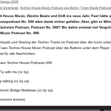
 Januar 2026
ik Download
,
Techno House Music Podcast aus Berlin
,
Traex Musik Podcast
mit House Music, Electro Beats und DnB ins neue Jahr. Fast hätte 
umspodcast No. 500 wäre damit einher gefallen. Aber, gibt es Wü
nächsten Podcast, Podcast No. 500? Bis dahin erstmal viel Vergn
Music Podcast No. 499.
loads und Sharing der Techno Tracks im Podcast über die Icons unter
raex Techno House Music Podcast über die Buttons unter dem Player
d für alle Nachrichten.
Traex Techno House Podcasts 499:
ly with me (cc by)
 talking (cc by sa)
ctronic Bridge Meltdown (cc by sa)
commons license)