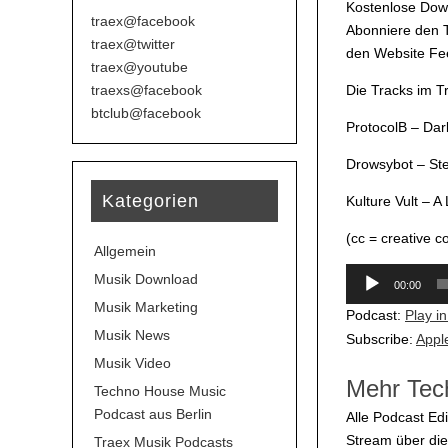
Kostenlose Down
traex@facebook
Abonniere den T
traex@twitter
den Website Fee
traex@youtube
traexs@facebook
Die Tracks im 
btclub@facebook
ProtocolB – Dar
Drowsybot – Ste
Kategorien
Kulture Vult – A
(cc = creative 
Allgemein
Audio-
Musik Download
00:00
Player
Musik Marketing
Podcast:
Play i
Musik News
Subscribe:
Appl
Musik Video
Mehr Tec
Techno House Music
Podcast aus Berlin
Alle Podcast Edi
Stream über di
Traex Musik Podcasts