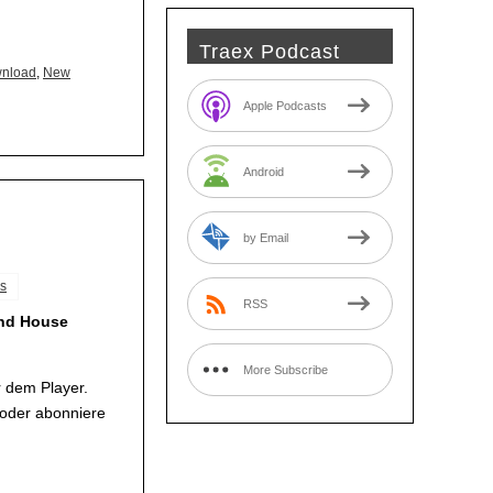
Traex Podcast
wnload
,
New
Apple Podcasts
Android
by Email
s
RSS
und House
More Subscribe
 dem Player.
Options
 oder abonniere