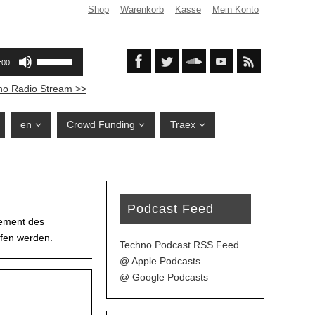
Shop
Warenkorb
Kasse
Mein Konto
no Radio Stream >>
en
Crowd Funding
Traex
Podcast Feed
nement des
fen werden.
Techno Podcast RSS Feed
@ Apple Podcasts
@ Google Podcasts