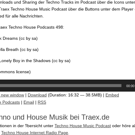
loads und Sharing der Techno Tracks im Podcast über die Icons unter
raex Techno House Music Podcast über die Buttons unter dem Player
d für alle Nachrichten.
Traex Techno House Podcasts 498:
k Dreams (cc by sa)
lla Breath (cc by sa)
 Lonely Boy in the Shadows (cc by sa)
commons license)
00:00
n new window
|
Download
(Duration: 16:32 — 38.5MB) |
Embed
e Podcasts
|
Email
|
RSS
hno und House Musik bei Traex.de
tionen in der ﾜbersicht unter
Techno House Music Podcast
oder höre a
e
Techno House Internet Radio Page
.