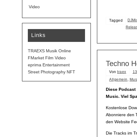
Video
DJMi
Tagged
Relea
Links
TRAEXS Musik Online
FMarket Film Video
Techno H
eprima Entertainment
Street Photography NFT
Von
traex
13
Allgemein
,
Mus
Diese Podcast 
Music. Viel S
Kostenlose Down
Abonniere den T
den Website Fee
Die Tracks im 