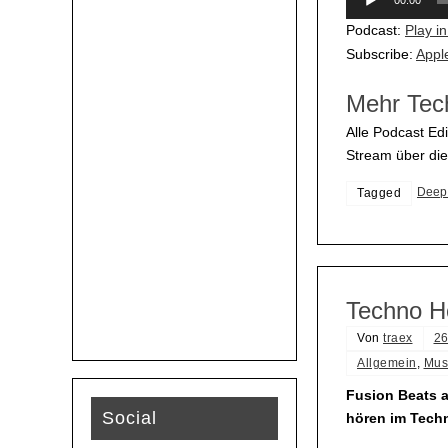
00:00
Player
Podcast:
Play i
Subscribe:
Appl
Mehr Tec
Alle Podcast Edi
Stream über di
Deep
Tagged
Techno H
Von
traex
26
Allgemein
,
Mus
Fusion Beats 
Social
hören im Tech