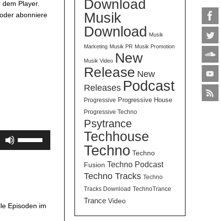
Download
 dem Player.
Musik
 oder abonniere
Download
Musik
Marketing
Musik PR
Musik Promotion
New
Musik Video
Release
New
Podcast
Releases
Progressive House
Progressive
Progressive Techno
Psytrance
Techhouse
Pfeiltasten
Techno
Hoch/Runter
Techno
benutzen,
Techno Podcast
Fusion
um
Techno Tracks
Techno
die
Tracks Download
TechnoTrance
Lautstärke
Trance
Video
zu
lle Episoden im
regeln.