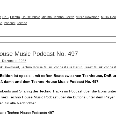
x
,
DnB
,
Electro
,
House Music
,
Minimal Techno Electro
,
Music Download
,
Musik Do
se
,
Podcast
,
Techno
ouse Music Podcast No. 497
. Dezember 2025
ik Download
,
Techno House Music Podcast aus Berlin
,
Traex Musik Podcast
Edition ist speziell, mit soften Beats zwischen Techhouse, DnB 
paß damit und dem Techno House Music Podcast No. 497.
loads und Sharing der Techno Tracks im Podcast über die Icons unter
raex Techno House Music Podcast über die Buttons unter dem Player
d für alle Nachrichten.
Traex Techno House Podcasts 497: