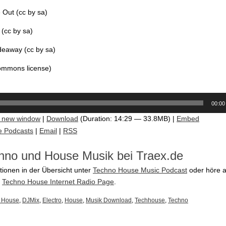
 Out (cc by sa)
 (cc by sa)
deaway (cc by sa)
commons license)
00:00
n new window
|
Download
(Duration: 14:29 — 33.8MB) |
Embed
e Podcasts
|
Email
|
RSS
hno und House Musik bei Traex.de
tionen in der Übersicht unter
Techno House Music Podcast
oder höre a
e
Techno House Internet Radio Page
.
 House
,
DJMix
,
Electro
,
House
,
Musik Download
,
Techhouse
,
Techno