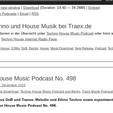
00:00
n new window
|
Download
(Duration: 14:40 — 34.2MB) |
Embed
e Podcasts
|
Email
|
RSS
hno und House Musik bei Traex.de
tionen in der Übersicht unter
Techno House Music Podcast
oder höre a
e
Techno House Internet Radio Page
.
 House
,
DJMix
,
DnB
,
Electro
,
House
,
Musik Download
,
New Release
,
Podcast
,
Tec
ouse Music Podcast No. 498
. Dezember 2025
ik Download
,
Techno House Music Podcast aus Berlin
,
Traex Musik Podcast
aus DnB und Trance, Melodic und Ethno Techno sowie experimenta
no House Music Podcast No. 498.