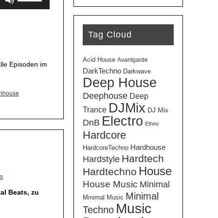
Hoch/Runter
benutzen,
um
Tag Cloud
die
Lautstärke
Acid House
Avantgarde
zu
lle Episoden im
DarkTechno
Darkwave
regeln.
Deep House
hhouse
Deephouse
Deep
DJMix
Trance
DJ Mix
Electro
DnB
Ethno
Hardcore
Hardhouse
HardcoreTechno
Hardtech
Hardstyle
House
Hardtechno
s
House Music
Minimal
l Beats, zu
Minimal
Minimal Music
Music
Techno