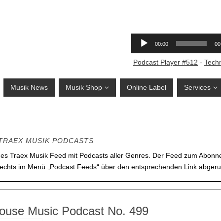
Podcast Player #512
-
Tech
Musik News
Musik Shop
Online Label
Services
TRAEX MUSIK PODCASTS
des Traex Musik Feed mit Podcasts aller Genres. Der Feed zum Abon
rechts im Menü „Podcast Feeds“ über den entsprechenden Link abgeru
ouse Music Podcast No. 499