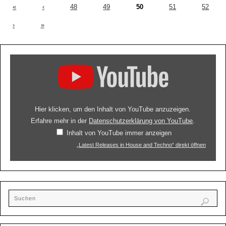
«
‹
48
49
50
51
52
›
»
Hier klicken, um den Inhalt von YouTube anzuzeigen.
Erfahre mehr in der
Datenschutzerklärung von YouTube
.
Inhalt von YouTube immer anzeigen
„Latest Releases in House and Techno“ direkt öffnen