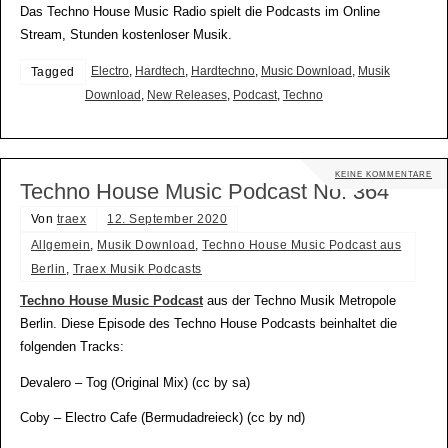
Das Techno House Music Radio spielt die Podcasts im Online
Stream, Stunden kostenloser Musik.
Electro
,
Hardtech
,
Hardtechno
,
Music Download
,
Musik
Tagged
Download
,
New Releases
,
Podcast
,
Techno
KEINE KOMMENTARE
Techno House Music Podcast No. 364
Von
traex
12. September 2020
Allgemein
,
Musik Download
,
Techno House Music Podcast aus
Berlin
,
Traex Musik Podcasts
Techno House Music Podcast
aus der Techno Musik Metropole
Berlin. Diese Episode des Techno House Podcasts beinhaltet die
folgenden Tracks:
Devalero – Tog (Original Mix) (cc by sa)
Coby – Electro Cafe (Bermudadreieck) (cc by nd)