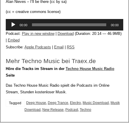
Alan Nieves – I’ll be there (cc by sa)
(cc = creative commons license)
Audio-
00:00
00:00
Player
Podcast:
Play in new window
|
Download
(Duration: 20:14 — 46.9MB)
|
Embed
Subscribe:
Apple Podcasts
|
Email
|
RSS
Mehr Techno Music bei Traex.de
Höre die Tracks im Stream in der
Techno House Music Radio
Seite
Das Techno House Music Radio spielt die Podcasts im Online
Stream, Stunden kostenloser Musik.
Deep House
,
Deep Trance
,
Electro
,
Music Download
,
Musik
Tagged
Download
,
New Release
,
Podcast
,
Techno