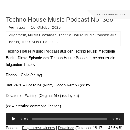
KEINE KOMMENTARE
Techno House Music Podcast No. 366
Von
traex
10. Oktober 2020
Allgemein
,
Musik Download
,
Techno House Music Podcast aus
Berlin
,
Traex Musik Podcasts
Techno House Music Podcast
aus der Techno Musik Metropole
Berlin. Diese Episode des Techno House Podcasts beinhaltet die
folgenden Tracks:
Rheno – Civic (cc by)
Jeff Veliz – Got to be (Vinny Gooch Remix) (cc by)
Devalero – Waiting (Original Mix) (cc by sa)
(cc = creative commons license)
Audio-
00:00
00:00
Player
Podcast:
Play in new window
|
Download
(Duration: 18:17 — 42.5MB)