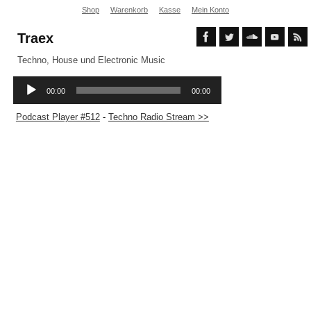
Shop
Warenkorb
Kasse
Mein Konto
Traex
Techno, House und Electronic Music
Podcast Player #512
-
Techno Radio Stream >>