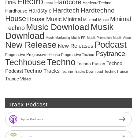
Electro
Hardcore
DnB
HardcoreTechno
Ethno
Hardtech
Hardtechno
Hardstyle
Hardhouse
House
Minimal
House Music
Minimal
Minimal Music
Musik
Music Download
Techno
Download
Musik Marketing
Musik PR
Musik Promotion
Musik Video
New Release
Podcast
New Releases
Psytrance
Progressive House
Progressive
Progressive Techno
Techno
Techhouse
Techno
Techno Fusion
Techno Tracks
Podcast
Techno Tracks Download
TechnoTrance
Trance
Video
Traex Podcast
Apple Podcasts