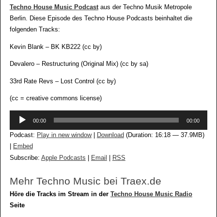
Techno House Music Podcast
aus der Techno Musik Metropole
Berlin. Diese Episode des Techno House Podcasts beinhaltet die
folgenden Tracks:
Kevin Blank – BK KB222 (cc by)
Devalero – Restructuring (Original Mix) (cc by sa)
33rd Rate Revs – Lost Control (cc by)
(cc = creative commons license)
Audio-
00:00
00:00
Player
Podcast:
Play in new window
|
Download
(Duration: 16:18 — 37.9MB)
|
Embed
Subscribe:
Apple Podcasts
|
Email
|
RSS
Mehr Techno Music bei Traex.de
Höre die Tracks im Stream in der
Techno House Music Radio
Seite