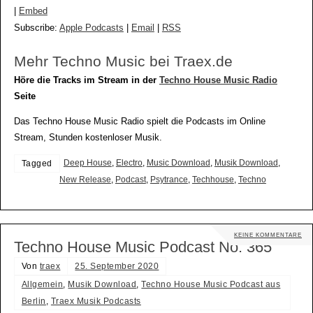
|
Embed
Subscribe:
Apple Podcasts
|
Email
|
RSS
Mehr Techno Music bei Traex.de
Höre die Tracks im Stream in der
Techno House Music Radio
Seite
Das Techno House Music Radio spielt die Podcasts im Online
Stream, Stunden kostenloser Musik.
Deep House
,
Electro
,
Music Download
,
Musik Download
,
Tagged
New Release
,
Podcast
,
Psytrance
,
Techhouse
,
Techno
KEINE KOMMENTARE
Techno House Music Podcast No. 365
Von
traex
25. September 2020
Allgemein
,
Musik Download
,
Techno House Music Podcast aus
Berlin
,
Traex Musik Podcasts