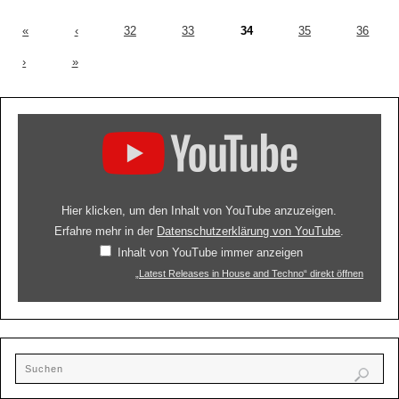
«
‹
32
33
34
35
36
›
»
Hier klicken, um den Inhalt von YouTube anzuzeigen.
Erfahre mehr in der
Datenschutzerklärung von YouTube
.
Inhalt von YouTube immer anzeigen
„Latest Releases in House and Techno“ direkt öffnen