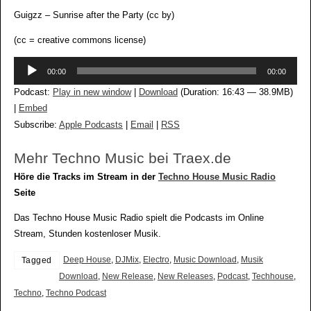
Guigzz – Sunrise after the Party (cc by)
(cc = creative commons license)
Audio-
00:00
00:00
Player
Podcast:
Play in new window
|
Download
(Duration: 16:43 — 38.9MB)
|
Embed
Subscribe:
Apple Podcasts
|
Email
|
RSS
Mehr Techno Music bei Traex.de
Höre die Tracks im Stream in der
Techno House Music Radio
Seite
Das Techno House Music Radio spielt die Podcasts im Online
Stream, Stunden kostenloser Musik.
Deep House
,
DJMix
,
Electro
,
Music Download
,
Musik
Tagged
Download
,
New Release
,
New Releases
,
Podcast
,
Techhouse
,
Techno
,
Techno Podcast