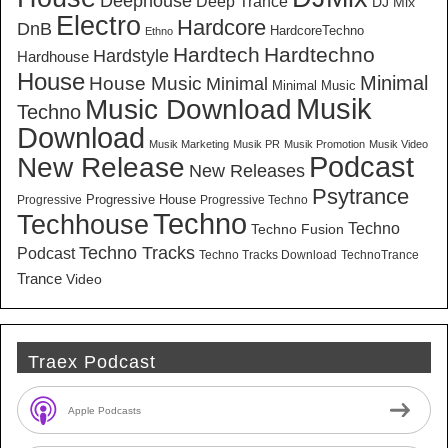
Deephouse
Deep Trance
DJ Mix
Electro
Hardcore
DnB
HardcoreTechno
Ethno
Hardtech
Hardtechno
Hardstyle
Hardhouse
House
Minimal
House Music
Minimal
Minimal Music
Musik
Music Download
Techno
Download
Musik Marketing
Musik PR
Musik Promotion
Musik Video
New Release
Podcast
New Releases
Psytrance
Progressive House
Progressive
Progressive Techno
Techno
Techhouse
Techno
Techno Fusion
Techno Tracks
Podcast
Techno Tracks Download
TechnoTrance
Trance
Video
Traex Podcast
Apple Podcasts