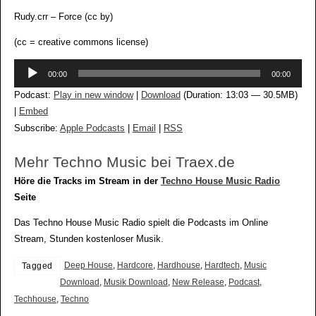
Rudy.crr – Force (cc by)
(cc = creative commons license)
Audio-
00:00
00:00
Player
Podcast:
Play in new window
|
Download
(Duration: 13:03 — 30.5MB)
|
Embed
Subscribe:
Apple Podcasts
|
Email
|
RSS
Mehr Techno Music bei Traex.de
Höre die Tracks im Stream in der
Techno House Music Radio
Seite
Das Techno House Music Radio spielt die Podcasts im Online
Stream, Stunden kostenloser Musik.
Deep House
,
Hardcore
,
Hardhouse
,
Hardtech
,
Music
Tagged
Download
,
Musik Download
,
New Release
,
Podcast
,
Techhouse
,
Techno