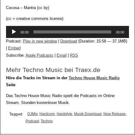
Cocosa – Mantra (cc by)
(cc = creative commons license)
Audio-
00:00
00:00
Player
Podcast:
Play in new window
|
Download
(Duration: 15:58 — 37.1MB)
|
Embed
Subscribe:
Apple Podcasts
|
Email
|
RSS
Mehr Techno Music bei Traex.de
Höre die Tracks im Stream in der
Techno House Music Radio
Seite
Das Techno House Music Radio spielt die Podcasts im Online
Stream, Stunden kostenloser Musik.
DJMix
,
Hardcore
,
Hardstyle
,
Musik Download
,
New Release
,
Tagged
Podcast
,
Techno