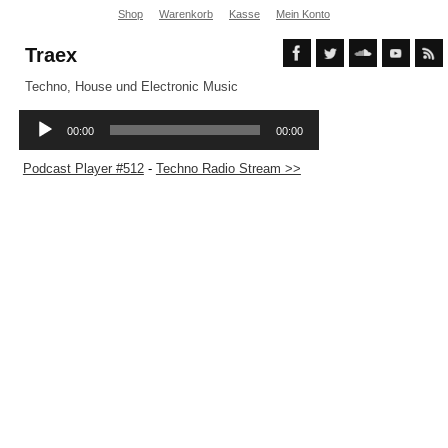
Shop
Warenkorb
Kasse
Mein Konto
Traex
Techno, House und Electronic Music
Podcast Player #512
-
Techno Radio Stream >>