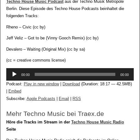
Techno House Music Podcast
aus der Techno Musik Metropole
Berlin. Diese Episode des Techno House Podcasts beinhaltet die
folgenden Tracks:
Rheno – Civic (cc by)
Jeff Veliz – Got to be (Vinny Gooch Remix) (cc by)
Devalero – Waiting (Original Mix) (cc by sa)
(cc = creative commons license)
Audio-
00:00
00:00
Player
Podcast:
Play in new window
|
Download
(Duration: 18:17 — 42.5MB)
|
Embed
Subscribe:
Apple Podcasts
|
Email
|
RSS
Mehr Techno Music bei Traex.de
Höre die Tracks im Stream in der
Techno House Music Radio
Seite