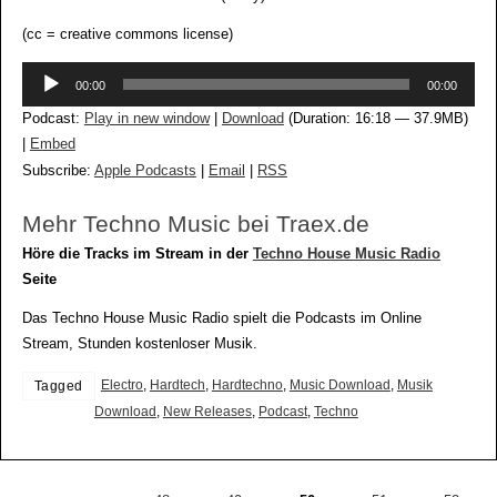
(cc = creative commons license)
Audio-
00:00
00:00
Player
Podcast:
Play in new window
|
Download
(Duration: 16:18 — 37.9MB)
|
Embed
Subscribe:
Apple Podcasts
|
Email
|
RSS
Mehr Techno Music bei Traex.de
Höre die Tracks im Stream in der
Techno House Music Radio
Seite
Das Techno House Music Radio spielt die Podcasts im Online
Stream, Stunden kostenloser Musik.
Electro
,
Hardtech
,
Hardtechno
,
Music Download
,
Musik
Tagged
Download
,
New Releases
,
Podcast
,
Techno