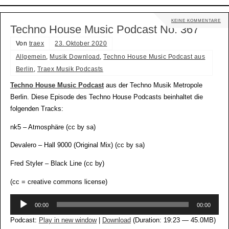
KEINE KOMMENTARE
Techno House Music Podcast No. 367
Von
traex
23. Oktober 2020
Allgemein
,
Musik Download
,
Techno House Music Podcast aus
Berlin
,
Traex Musik Podcasts
Techno House Music Podcast
aus der Techno Musik Metropole
Berlin. Diese Episode des Techno House Podcasts beinhaltet die
folgenden Tracks:
nk5 – Atmosphäre (cc by sa)
Devalero – Hall 9000 (Original Mix) (cc by sa)
Fred Styler – Black Line (cc by)
(cc = creative commons license)
Audio-
00:00
00:00
Player
Podcast:
Play in new window
|
Download
(Duration: 19:23 — 45.0MB)