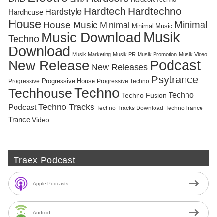
Ethno
Hardtech
Hardtechno
Hardstyle
Hardhouse
House
Minimal
House Music
Minimal
Minimal Music
Musik
Music Download
Techno
Download
Musik Marketing
Musik PR
Musik Promotion
Musik Video
New Release
Podcast
New Releases
Psytrance
Progressive House
Progressive
Progressive Techno
Techno
Techhouse
Techno
Techno Fusion
Techno Tracks
Podcast
Techno Tracks Download
TechnoTrance
Trance
Video
Traex Podcast
Apple Podcasts
Android