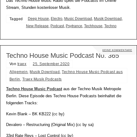
Das Techno House Music Radio spielt die Podcasts im Online
Stream, Stunden kostenloser Musik.
Deep House
,
Electro
,
Music Download
,
Musik Download
,
Tagged
New Release
,
Podcast
,
Psytrance
,
Techhouse
,
Techno
KEINE KOMMENTARE
Techno House Music Podcast No. 365
Von
traex
25. September 2020
Allgemein
,
Musik Download
,
Techno House Music Podcast aus
Berlin
,
Traex Musik Podcasts
Techno House Music Podcast
aus der Techno Musik Metropole
Berlin. Diese Episode des Techno House Podcasts beinhaltet die
folgenden Tracks:
Kevin Blank – BK KB222 (cc by)
Devalero – Restructuring (Original Mix) (cc by sa)
33rd Rate Revs – Lost Control (cc by)