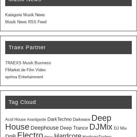
Kategorie Musik News
Musik News RSS Feed
Traex Partner
TRAEXS Musik Business
FMarket.de Film Video
eprima Entertainment
Tag Cloud
Deep
DarkTechno
Acid House
Darkwave
Avantgarde
House
DJMix
Deephouse
Deep Trance
DJ Mix
Electro
Hardcore
DnB
HardcoreTechno