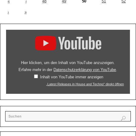
«
‹
48
49
50
51
52
›
»
Hier klicken, um den Inhalt von YouTube anzuzeigen.
Erfahre mehr in der
Datenschutzerklärung von YouTube
.
Inhalt von YouTube immer anzeigen
„Latest Releases in House and Techno“ direkt öffnen