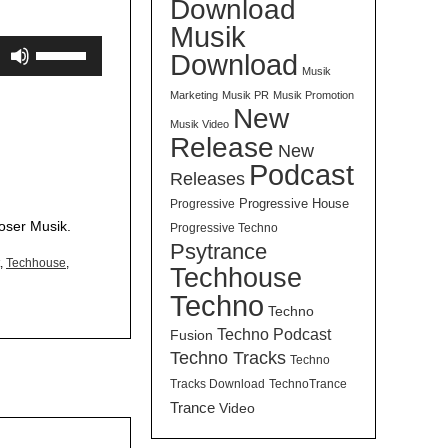
Download
Musik
Pfeiltasten
Download
Hoch/Runter
Musik
benutzen,
Marketing
Musik PR
Musik Promotion
New
um
Musik Video
die
Release
New
Lautstärke
Podcast
Releases
zu
Progressive House
Progressive
regeln.
oser Musik.
Progressive Techno
Psytrance
,
Techhouse
,
Techhouse
Techno
Techno
Techno Podcast
Fusion
Techno Tracks
Techno
Tracks Download
TechnoTrance
Trance
Video