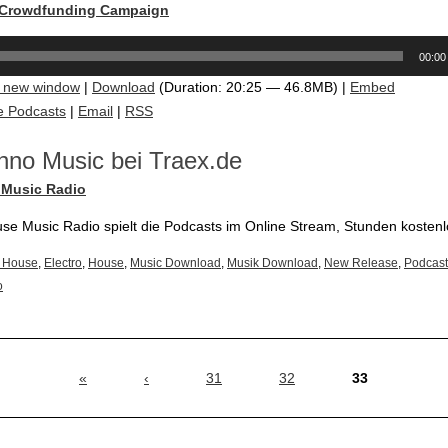
 Crowdfunding Campaign
00:00
n new window
|
Download
(Duration: 20:25 — 46.8MB) |
Embed
e Podcasts
|
Email
|
RSS
hno Music bei Traex.de
Music Radio
e Music Radio spielt die Podcasts im Online Stream, Stunden kostenl
 House
,
Electro
,
House
,
Music Download
,
Musik Download
,
New Release
,
Podcast
o
«
‹
31
32
33