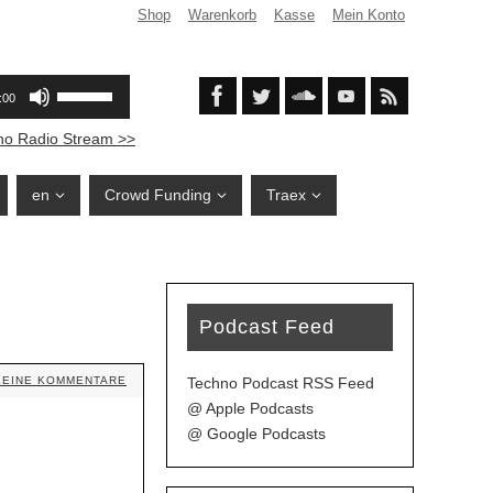
Shop
Warenkorb
Kasse
Mein Konto
no Radio Stream >>
en
Crowd Funding
Traex
Podcast Feed
Techno Podcast RSS Feed
KEINE KOMMENTARE
@ Apple Podcasts
@ Google Podcasts