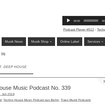
Podcast Player #512
-
Tech
Musik News
Musik Shop
Online Label
Services
 33)
T:
DEEP HOUSE
ouse Music Podcast No. 339
. Juli 2019
d
,
Techno House Music Podcast aus Berlin
,
Traex Musik Podcasts