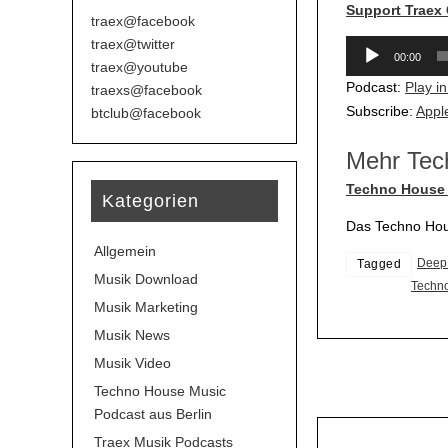
Support Traex
traex@facebook
traex@twitter
Audio-
00:00
traex@youtube
Player
Podcast:
Play i
traexs@facebook
Subscribe:
Appl
btclub@facebook
Mehr Tec
Techno House 
Kategorien
Das Techno Hous
Allgemein
Deep
Tagged
Musik Download
Techn
Musik Marketing
Musik News
Musik Video
Techno House Music
Podcast aus Berlin
Traex Musik Podcasts