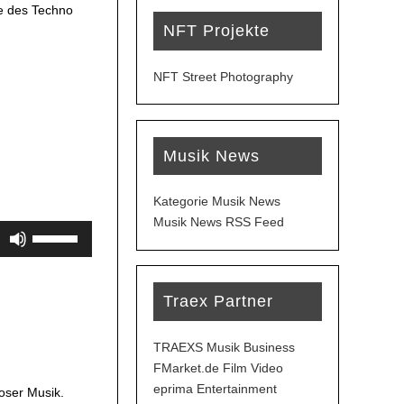
e des Techno
NFT Projekte
NFT Street Photography
Musik News
Kategorie Musik News
Musik News RSS Feed
Pfeiltasten
Hoch/Runter
benutzen,
um
Traex Partner
die
Lautstärke
TRAEXS Musik Business
zu
FMarket.de Film Video
regeln.
eprima Entertainment
oser Musik.