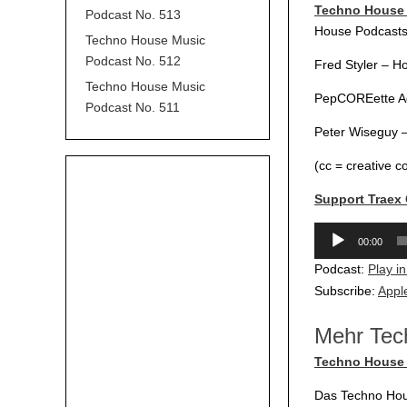
Techno House 
Podcast No. 513
House Podcasts 
Techno House Music
Podcast No. 512
Fred Styler – H
Techno House Music
PepCOREette Ad
Podcast No. 511
Peter Wiseguy 
(cc = creative 
Support Traex
Audio-
00:00
Player
Podcast:
Play i
Subscribe:
Appl
Mehr Tec
Techno House 
Das Techno Hous