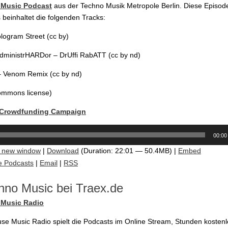
Music Podcast
aus der Techno Musik Metropole Berlin. Diese Episod
beinhaltet die folgenden Tracks:
ologram Street (cc by)
ministrHARDor – DrUffi RabATT (cc by nd)
– Venom Remix (cc by nd)
commons license)
 Crowdfunding Campaign
00:00
n new window
|
Download
(Duration: 22:01 — 50.4MB) |
Embed
e Podcasts
|
Email
|
RSS
hno Music bei Traex.de
Music Radio
e Music Radio spielt die Podcasts im Online Stream, Stunden kostenl