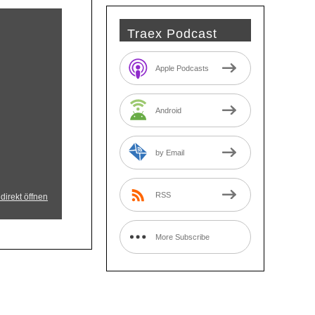
Traex Podcast
Apple Podcasts
Android
by Email
RSS
direkt öffnen
More Subscribe
Options