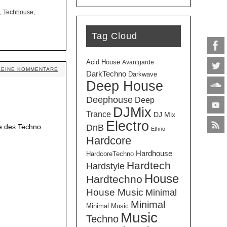
,
Techhouse
,
Tag Cloud
Acid House
Avantgarde
KEINE KOMMENTARE
DarkTechno
Darkwave
Deep House
Deephouse
Deep
DJMix
Trance
DJ Mix
Electro
DnB
e des Techno
Ethno
Hardcore
Hardhouse
HardcoreTechno
Hardtech
Hardstyle
House
Hardtechno
House Music
Minimal
Minimal
Minimal Music
Music
Techno