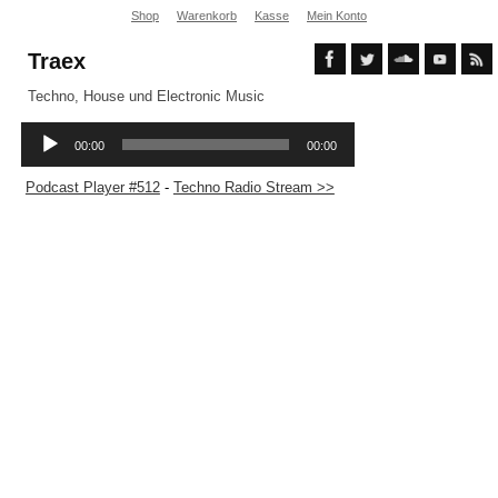
Shop
Warenkorb
Kasse
Mein Konto
Traex
Techno, House und Electronic Music
Podcast Player #512
-
Techno Radio Stream >>