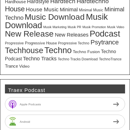
Hardtech
Hardtechno
Hardstyle
Hardhouse
House
Minimal
House Music
Minimal
Minimal Music
Musik
Music Download
Techno
Download
Musik Marketing
Musik PR
Musik Promotion
Musik Video
New Release
Podcast
New Releases
Psytrance
Progressive House
Progressive
Progressive Techno
Techno
Techhouse
Techno
Techno Fusion
Techno Tracks
Podcast
Techno Tracks Download
TechnoTrance
Trance
Video
Traex Podcast
Apple Podcasts
Android