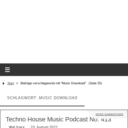
Start
»
Beiträge verschlagwortet mit "Music Download"
(Seite 25)
SCHLAGWORT:
MUSIC DOWNLOAD
KEINE KOMMENTARE
Techno House Music Podcast No. 413
Von
traex
20. August 2022