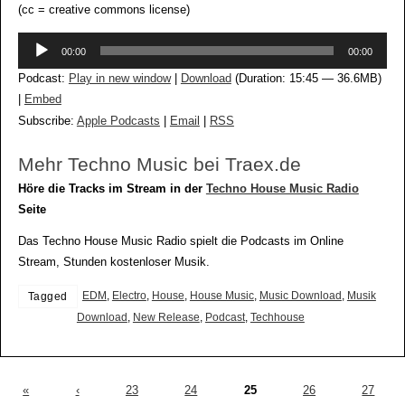
(cc = creative commons license)
Audio-
00:00
00:00
Player
Podcast:
Play in new window
|
Download
(Duration: 15:45 — 36.6MB)
|
Embed
Subscribe:
Apple Podcasts
|
Email
|
RSS
Mehr Techno Music bei Traex.de
Höre die Tracks im Stream in der
Techno House Music Radio
Seite
Das Techno House Music Radio spielt die Podcasts im Online
Stream, Stunden kostenloser Musik.
EDM
,
Electro
,
House
,
House Music
,
Music Download
,
Musik
Tagged
Download
,
New Release
,
Podcast
,
Techhouse
«
‹
23
24
25
26
27