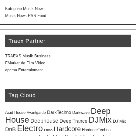
Kategorie Musik News
Musik News RSS Feed
Traex Partner
TRAEXS Musik Business
FMarket.de Film Video
eprima Entertainment
Tag Cloud
Deep
DarkTechno
Acid House
Darkwave
Avantgarde
House
DJMix
Deephouse
Deep Trance
DJ Mix
Electro
Hardcore
DnB
HardcoreTechno
Ethno