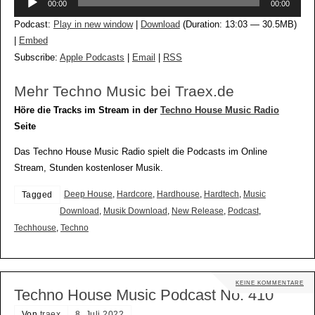
00:00
00:00
Player
Podcast:
Play in new window
|
Download
(Duration: 13:03 — 30.5MB)
|
Embed
Subscribe:
Apple Podcasts
|
Email
|
RSS
Mehr Techno Music bei Traex.de
Höre die Tracks im Stream in der
Techno House Music Radio
Seite
Das Techno House Music Radio spielt die Podcasts im Online
Stream, Stunden kostenloser Musik.
Deep House
,
Hardcore
,
Hardhouse
,
Hardtech
,
Music
Tagged
Download
,
Musik Download
,
New Release
,
Podcast
,
Techhouse
,
Techno
KEINE KOMMENTARE
Techno House Music Podcast No. 410
Von
traex
8. Juli 2022