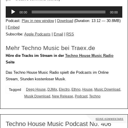
Audio-
00:00
00:00
Player
Podcast:
Play in new window
|
Download
(Duration: 13:12 — 30.8MB)
|
Embed
Subscribe:
Apple Podcasts
|
Email
|
RSS
Mehr Techno Music bei Traex.de
Höre die Tracks im Stream in der
Techno House Music Radio
Seite
Das Techno House Music Radio spielt die Podcasts im Online
Stream, Stunden kostenloser Musik.
Deep House
,
DJMix
,
Electro
,
Ethno
,
House
,
Music Download
,
Tagged
Musik Download
,
New Release
,
Podcast
,
Techno
KEINE KOMMENTARE
Techno House Music Podcast No. 406