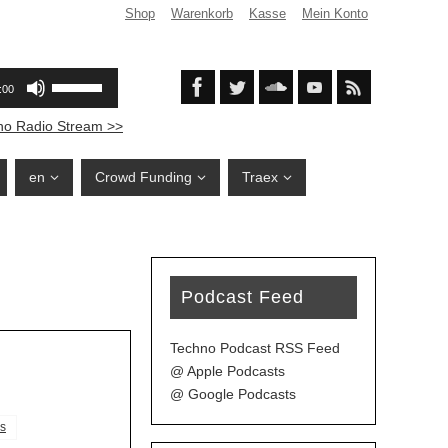
Shop
Warenkorb
Kasse
Mein Konto
no Radio Stream >>
en
Crowd Funding
Traex
Podcast Feed
Techno Podcast RSS Feed
@ Apple Podcasts
@ Google Podcasts
s