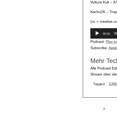
Vulture Kult – A
Kachu2K – Trop
(cc = creative 
Audio-
00:00
Player
Podcast:
Play i
Subscribe:
Appl
Mehr Tec
Alle Podcast Edi
Stream über di
DJMi
Tagged
«