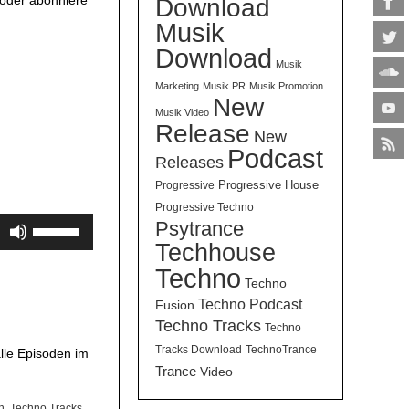
Download
Musik
Download
Musik
Marketing
Musik PR
Musik Promotion
New
Musik Video
Release
New
Podcast
Releases
Progressive House
Progressive
Progressive Techno
Pfeiltasten
Psytrance
Hoch/Runter
Techhouse
benutzen,
Techno
Techno
um
Techno Podcast
Fusion
die
Techno Tracks
Lautstärke
Techno
zu
Tracks Download
TechnoTrance
lle Episoden im
regeln.
Trance
Video
n
,
Techno Tracks