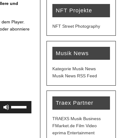
llere und
NFT Projekte
 dem Player.
NFT Street Photography
 oder abonniere
Musik News
Kategorie Musik News
Musik News RSS Feed
Traex Partner
Pfeiltasten
Hoch/Runter
benutzen,
TRAEXS Musik Business
um
FMarket.de Film Video
die
eprima Entertainment