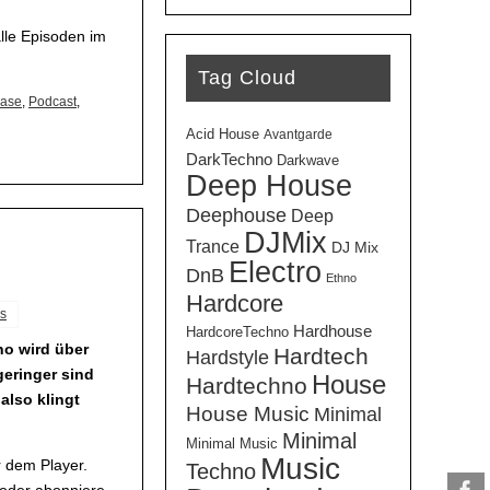
Lautstärke
zu
lle Episoden im
regeln.
Tag Cloud
ase
,
Podcast
,
Acid House
Avantgarde
DarkTechno
Darkwave
Deep House
Deephouse
Deep
DJMix
Trance
DJ Mix
Electro
DnB
Ethno
Hardcore
s
Hardhouse
HardcoreTechno
no wird über
Hardtech
Hardstyle
geringer sind
House
Hardtechno
also klingt
House Music
Minimal
Minimal
Minimal Music
Music
 dem Player.
Techno
 oder abonniere