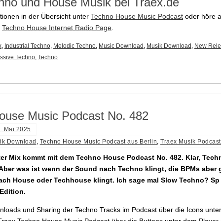
hno und House Musik bei Traex.de
tionen in der Übersicht unter
Techno House Music Podcast
oder höre a
e
Techno House Internet Radio Page
.
x
,
Industrial Techno
,
Melodic Techno
,
Music Download
,
Musik Download
,
New Rele
ssive Techno
,
Techno
ouse Music Podcast No. 482
. Mai 2025
ik Download
,
Techno House Music Podcast aus Berlin
,
Traex Musik Podcast
ter Mix kommt mit dem Techno House Podcast No. 482. Klar, Tech
 Aber was ist wenn der Sound nach Techno klingt, die BPMs aber 
ach House oder Techhouse klingt. Ich sage mal Slow Techno? Sp 
Edition.
loads und Sharing der Techno Tracks im Podcast über die Icons unter
raex Techno House Music Podcast über die Buttons unter dem Player