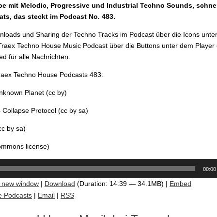
 mit Melodic, Progressive und Industrial Techno Sounds, schne
ts, das steckt im Podcast No. 483.
loads und Sharing der Techno Tracks im Podcast über die Icons unter
raex Techno House Music Podcast über die Buttons unter dem Player
d für alle Nachrichten.
Traex Techno House Podcasts 483:
nknown Planet (cc by)
Collapse Protocol (cc by sa)
cc by sa)
commons license)
00:00
n new window
|
Download
(Duration: 14:39 — 34.1MB) |
Embed
e Podcasts
|
Email
|
RSS