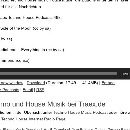
d für alle Nachrichten.
Traex Techno House Podcasts 482:
 Side of the Moon (cc by sa)
 by sa)
adiohead – Everything in (cc by sa)
commons license)
00:00
n new window
|
Download
(Duration: 17:49 — 41.4MB) |
Embed
e Podcasts
|
Email
|
RSS
hno und House Musik bei Traex.de
tionen in der Übersicht unter
Techno House Music Podcast
oder höre a
e
Techno House Internet Radio Page
.
x
,
Electro
,
Music Download
,
Musik Download
,
New Release
,
Techno
,
Techno Fusio