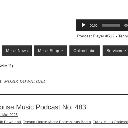
Podcast Player #512
-
Tech
Musik News
Musik Shop
Online Label
Services
eite 11)
T:
MUSIK DOWNLOAD
ouse Music Podcast No. 483
. Mai 2025
ik Download
,
Techno House Music Podcast aus Berlin
,
Traex Musik Podcast