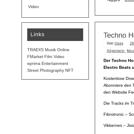
Video
Techno H
Links
Von
traex
26
TRAEXS Musik Online
Allgemein
,
Mus
FMarket Film Video
Der Techno Hou
eprima Entertainment
Electro Beats
Street Photography NFT
Kostenlose Down
Abonniere den T
den Website Fee
Die Tracks im 
Fibrotronic – Sc
Vikkernes – Jiss