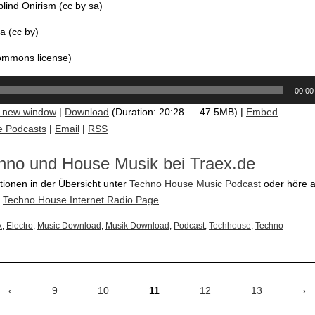
 blind Onirism (cc by sa)
a (cc by)
commons license)
00:00
n new window
|
Download
(Duration: 20:28 — 47.5MB) |
Embed
e Podcasts
|
Email
|
RSS
hno und House Musik bei Traex.de
tionen in der Übersicht unter
Techno House Music Podcast
oder höre a
e
Techno House Internet Radio Page
.
x
,
Electro
,
Music Download
,
Musik Download
,
Podcast
,
Techhouse
,
Techno
‹
9
10
11
12
13
›