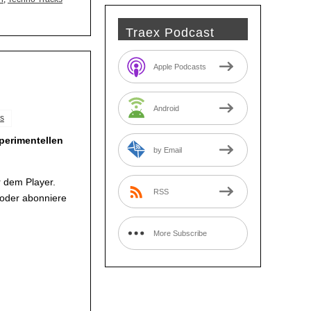
Traex Podcast
Apple Podcasts
Android
s
perimentellen
by Email
 dem Player.
RSS
 oder abonniere
More Subscribe
Options