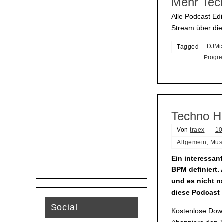
Mehr Tec
Alle Podcast Edi
Stream über di
DJMi
Tagged
Progre
Techno H
Von
traex
10
Allgemein
,
Mus
Ein interessan
BPM definiert.
und es nicht n
diese Podcast 
Social
Kostenlose Down
Abonniere den T