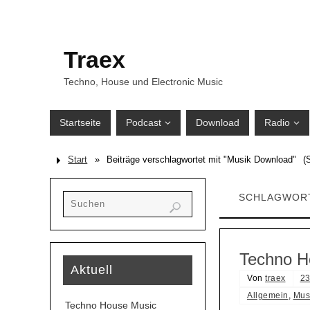
Traex
Techno, House und Electronic Music
Startseite
Podcast
Download
Radio
Start
»
Beiträge verschlagwortet mit "Musik Download"
(S
SCHLAGWOR
Techno H
Aktuell
Von
traex
23
Allgemein
,
Mus
Techno House Music