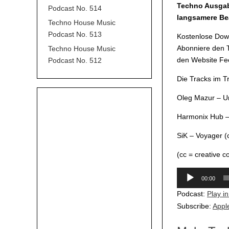
Techno Ausgabe
Podcast No. 514
langsamere Bea
Techno House Music
Podcast No. 513
Kostenlose Down
Abonniere den T
Techno House Music
den Website Fee
Podcast No. 512
Die Tracks im 
Oleg Mazur – U
Harmonix Hub – 
SiK – Voyager (
(cc = creative 
Audio-
00:00
Player
Podcast:
Play i
Subscribe:
Appl