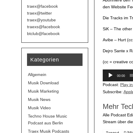
traex@facebook
den Website Fee
traex@twitter
Die Tracks im 
traex@youtube
traexs@facebook
SiK – The other
btclub@facebook
Avibe – Hurt (cc
Dejro Sante x R
Kategorien
(cc = creative 
Audio-
Allgemein
00:00
Player
Musik Download
Podcast:
Play i
Musik Marketing
Subscribe:
Appl
Musik News
Mehr Tec
Musik Video
Alle Podcast Edi
Techno House Music
Stream über di
Podcast aus Berlin
Traex Musik Podcasts
DJMi
Tagged