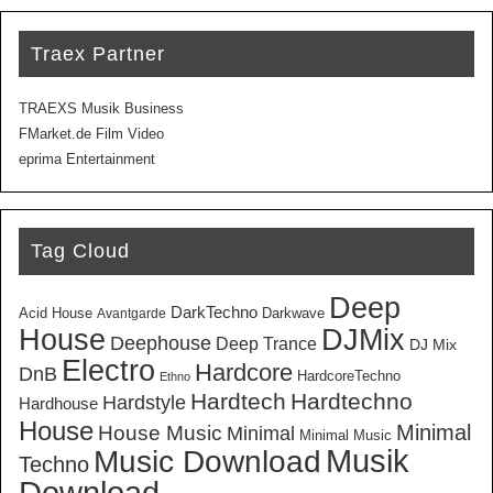
Traex Partner
TRAEXS Musik Business
FMarket.de Film Video
eprima Entertainment
Tag Cloud
Deep
DarkTechno
Acid House
Darkwave
Avantgarde
House
DJMix
Deephouse
Deep Trance
DJ Mix
Electro
Hardcore
DnB
HardcoreTechno
Ethno
Hardtech
Hardtechno
Hardstyle
Hardhouse
House
Minimal
House Music
Minimal
Minimal Music
Musik
Music Download
Techno
Download