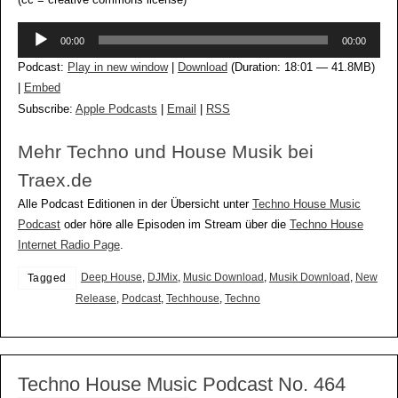
(cc = creative commons license)
Audio-
00:00
00:00
Player
Podcast:
Play in new window
|
Download
(Duration: 18:01 — 41.8MB)
|
Embed
Subscribe:
Apple Podcasts
|
Email
|
RSS
Mehr Techno und House Musik bei
Traex.de
Alle Podcast Editionen in der Übersicht unter
Techno House Music
Podcast
oder höre alle Episoden im Stream über die
Techno House
Internet Radio Page
.
Deep House
,
DJMix
,
Music Download
,
Musik Download
,
New
Tagged
Release
,
Podcast
,
Techhouse
,
Techno
Techno House Music Podcast No. 464