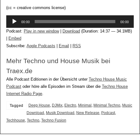
(cc = creative commons license)
Audio-
00:00
00:00
Player
Podcast:
Play in new window
|
Download
(Duration: 14:37 — 34.1MB)
|
Embed
Subscribe:
Apple Podcasts
|
Email
|
RSS
Mehr Techno und House Musik bei
Traex.de
Alle Podcast Editionen in der Übersicht unter
Techno House Music
Podcast
oder höre alle Episoden im Stream über die
Techno House
Internet Radio Page
.
Deep House
,
DJMix
,
Electro
,
Minimal
,
Minimal Techno
,
Music
Tagged
Download
,
Musik Download
,
New Release
,
Podcast
,
Techhouse
,
Techno
,
Techno Fusion