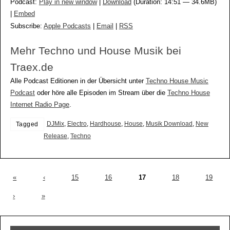
Podcast:
Play in new window
|
Download
(Duration: 14:51 — 34.6MB)
|
Embed
Subscribe:
Apple Podcasts
|
Email
|
RSS
Mehr Techno und House Musik bei
Traex.de
Alle Podcast Editionen in der Übersicht unter
Techno House Music
Podcast
oder höre alle Episoden im Stream über die
Techno House
Internet Radio Page
.
DJMix
,
Electro
,
Hardhouse
,
House
,
Musik Download
,
New
Tagged
Release
,
Techno
«
‹
15
16
17
18
19
›
»