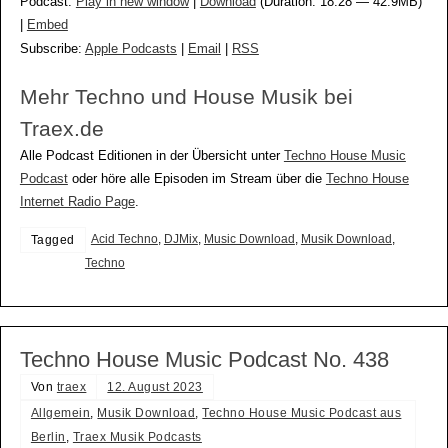
Podcast:
Play in new window
|
Download
(Duration: 18:28 — 42.9MB)
|
Embed
Subscribe:
Apple Podcasts
|
Email
|
RSS
Mehr Techno und House Musik bei
Traex.de
Alle Podcast Editionen in der Übersicht unter
Techno House Music
Podcast
oder höre alle Episoden im Stream über die
Techno House
Internet Radio Page
.
Acid Techno
,
DJMix
,
Music Download
,
Musik Download
,
Tagged
Techno
Techno House Music Podcast No. 438
Von
traex
12. August 2023
Allgemein
,
Musik Download
,
Techno House Music Podcast aus
Berlin
,
Traex Musik Podcasts