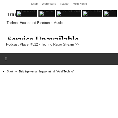
Shop
Warenkorb
Kasse
Mein Konto
Traex
Techno, House und Electronic Music
Podcast Player #512
-
Techno Radio Stream >>
Start
»
Beiträge verschlagwortet mit "Acid Techno"