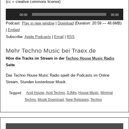
(cc = creative commons license)
Audio-
00:00
00:00
Player
Podcast:
Play in new window
|
Download
(Duration: 20:59 — 48.6MB)
|
Embed
Subscribe:
Apple Podcasts
|
Email
|
RSS
Mehr Techno Music bei Traex.de
Höre die Tracks im Stream in der
Techno House Music Radio
Seite
Das Techno House Music Radio spielt die Podcasts im Online
Stream, Stunden kostenloser Musik.
Acid House
,
Acid Techno
,
DJMix
,
House Music
,
Minimal
Tagged
Techno
,
Musik Download
,
New Releases
,
Techno