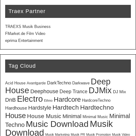
Traex Partner
TRAEXS Musik Business
FMarket.de Film Video
eprima Entertainment
Tag Cloud
Deep
DarkTechno
Acid House
Darkwave
Avantgarde
House
DJMix
Deephouse
Deep Trance
DJ Mix
Electro
Hardcore
DnB
HardcoreTechno
Ethno
Hardtech
Hardtechno
Hardstyle
Hardhouse
House
Minimal
House Music
Minimal
Minimal Music
Musik
Music Download
Techno
Download
Musik Marketing
Musik PR
Musik Promotion
Musik Video