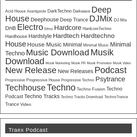
Deep
DarkTechno
Acid House
Darkwave
Avantgarde
House
DJMix
Deephouse
Deep Trance
DJ Mix
Electro
Hardcore
DnB
HardcoreTechno
Ethno
Hardtech
Hardtechno
Hardstyle
Hardhouse
House
Minimal
House Music
Minimal
Minimal Music
Musik
Music Download
Techno
Download
Musik Marketing
Musik PR
Musik Promotion
Musik Video
New Release
Podcast
New Releases
Psytrance
Progressive House
Progressive
Progressive Techno
Techno
Techhouse
Techno
Techno Fusion
Techno Tracks
Podcast
Techno Tracks Download
TechnoTrance
Trance
Video
Traex Podcast