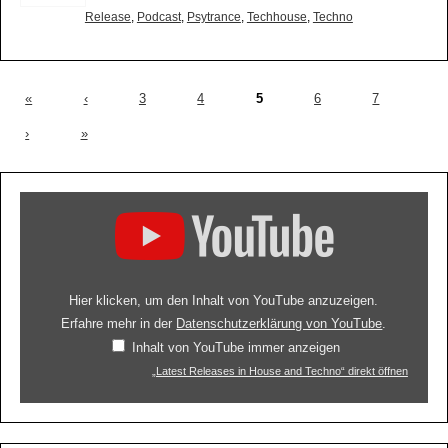
Release
,
Podcast
,
Psytrance
,
Techhouse
,
Techno
«
‹
3
4
5
6
7
›
»
Hier klicken, um den Inhalt von YouTube anzuzeigen.
Erfahre mehr in der
Datenschutzerklärung von YouTube
.
Inhalt von YouTube immer anzeigen
„Latest Releases in House and Techno“ direkt öffnen