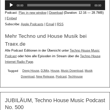
Audio-
00:00
00:00
Player
Podcast:
Play in new window
|
Download
(Duration: 12:16 — 28.7MB)
|
Embed
Subscribe:
Apple Podcasts
|
Email
|
RSS
Mehr Techno und House Musik bei
Traex.de
Alle Podcast Editionen in der Übersicht unter
Techno House Music
Podcast
oder höre alle Episoden im Stream über die
Techno House
Internet Radio Page
.
Deep House
,
DJMix
,
House
,
Music Download
,
Musik
Tagged
Download
,
New Release
,
Podcast
,
Techhouse
JUBILÄUM, Techno House Music Podcast
No. 500