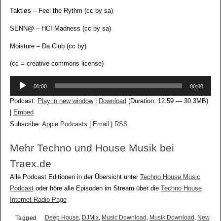
Taktløs – Feel the Rythm (cc by sa)
SENN@ – HCI Madness (cc by sa)
Moisture – Da Club (cc by)
(cc = creative commons license)
Audio-
00:00
00:00
Player
Podcast:
Play in new window
|
Download
(Duration: 12:59 — 30.3MB)
|
Embed
Subscribe:
Apple Podcasts
|
Email
|
RSS
Mehr Techno und House Musik bei
Traex.de
Alle Podcast Editionen in der Übersicht unter
Techno House Music
Podcast
oder höre alle Episoden im Stream über die
Techno House
Internet Radio Page
Deep House
,
DJMix
,
Music Download
,
Musik Download
,
New
Tagged