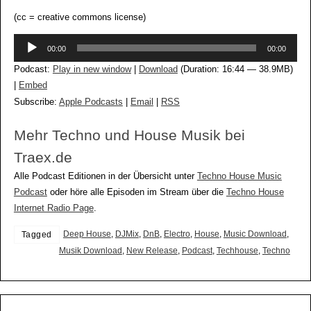
(cc = creative commons license)
Audio-
00:00
00:00
Player
Podcast:
Play in new window
|
Download
(Duration: 16:44 — 38.9MB)
|
Embed
Subscribe:
Apple Podcasts
|
Email
|
RSS
Mehr Techno und House Musik bei
Traex.de
Alle Podcast Editionen in der Übersicht unter
Techno House Music
Podcast
oder höre alle Episoden im Stream über die
Techno House
Internet Radio Page
.
Deep House
,
DJMix
,
DnB
,
Electro
,
House
,
Music Download
,
Tagged
Musik Download
,
New Release
,
Podcast
,
Techhouse
,
Techno