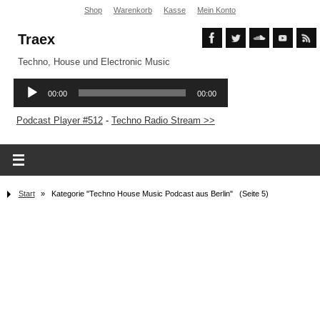
Shop
Warenkorb
Kasse
Mein Konto
Traex
Techno, House und Electronic Music
Podcast Player #512
-
Techno Radio Stream >>
Start
»
Kategorie "Techno House Music Podcast aus Berlin"
(Seite 5)