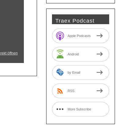
Traex Podcast
Apple Podcasts
rekt öffnen
Android
by Email
RSS
More Subscribe
Options