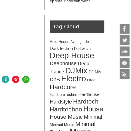
eprima Entertainment
Tag Cloud
Acid House
Avantgarde
DarkTechno
Darkwave
Deep House
Deephouse
Deep
DJMix
Trance
DJ Mix
Electro
DnB
Ethno
Hardcore
Hardhouse
HardcoreTechno
Hardtech
Hardstyle
House
Hardtechno
House Music
Minimal
Minimal
Minimal Music