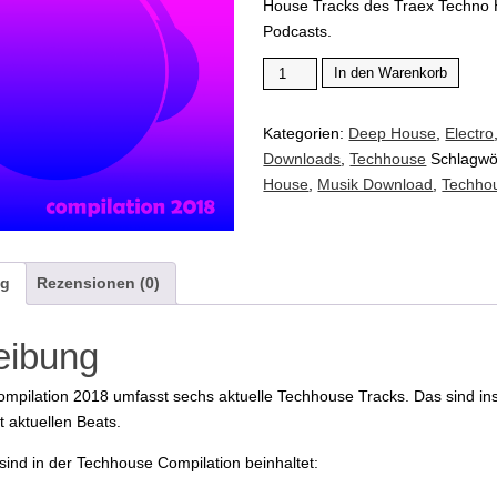
House Tracks des Traex Techno
Podcasts.
In den Warenkorb
Kategorien:
Deep House
,
Electro
Downloads
,
Techhouse
Schlagwö
House
,
Musik Download
,
Techho
ng
Rezensionen (0)
eibung
mpilation 2018 umfasst sechs aktuelle Techhouse Tracks. Das sind i
 aktuellen Beats.
ind in der Techhouse Compilation beinhaltet: