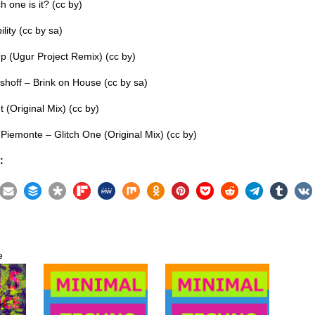
 one is it? (cc by)
lity (cc by sa)
Up (Ugur Project Remix) (cc by)
pshoff – Brink on House (cc by sa)
t (Original Mix) (cc by)
Piemonte – Glitch One (Original Mix) (cc by)
:
e