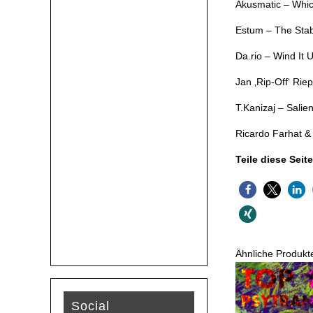
Akusmatic – Which
Estum – The Stabi
Da.rio – Wind It 
Jan ‚Rip-Off‘ Rie
T.Kanizaj – Salien
Ricardo Farhat & 
Teile diese Seite
Ähnliche Produkt
Social