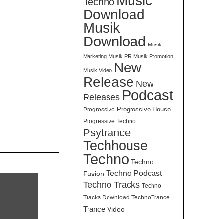
Music
Techno
Download
Musik
Download
Musik
Marketing
Musik PR
Musik Promotion
New
Musik Video
Release
New
Podcast
Releases
Progressive House
Progressive
Progressive Techno
Psytrance
Techhouse
Techno
Techno
Techno Podcast
Fusion
Techno Tracks
Techno
Tracks Download
TechnoTrance
Trance
Video