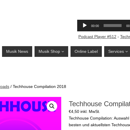
Podcast Player #512
-
Tech
Musik News
Musik Shop
Online Label
Services
loads
/ Techhouse Compilation 2018
Techhouse Compilat
€
4,50
inkl. MwSt.
Techhouse Compilation: Auswahl 
besten und aktuellsten Techhou