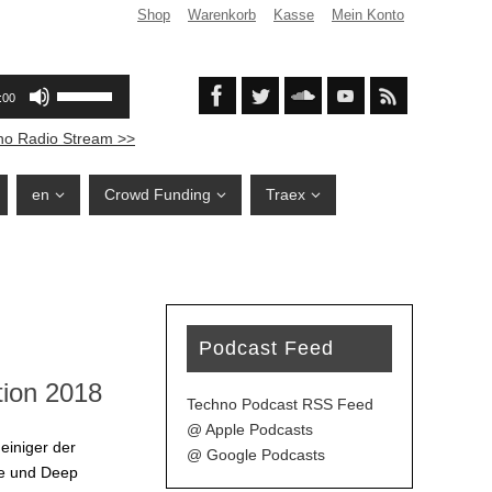
Shop
Warenkorb
Kasse
Mein Konto
no Radio Stream >>
en
Crowd Funding
Traex
Podcast Feed
ion 2018
Techno Podcast RSS Feed
@ Apple Podcasts
einiger der
@ Google Podcasts
se und Deep