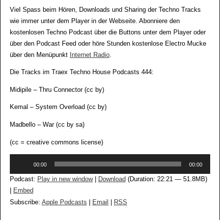
Viel Spass beim Hören, Downloads und Sharing der Techno Tracks
wie immer unter dem Player in der Webseite. Abonniere den
kostenlosen Techno Podcast über die Buttons unter dem Player oder
über den Podcast Feed oder höre Stunden kostenlose Electro Mucke
über den Menüpunkt
Internet Radio
.
Die Tracks im Traex Techno House Podcasts 444:
Midipile – Thru Connector (cc by)
Kemal – System Overload (cc by)
Madbello – War (cc by sa)
(cc = creative commons license)
Audio-
00:00
00:00
Player
Podcast:
Play in new window
|
Download
(Duration: 22:21 — 51.8MB)
|
Embed
Subscribe:
Apple Podcasts
|
Email
|
RSS