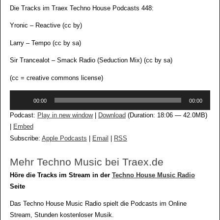
Die Tracks im Traex Techno House Podcasts 448:
Yronic – Reactive (cc by)
Larry – Tempo (cc by sa)
Sir Trancealot – Smack Radio (Seduction Mix) (cc by sa)
(cc = creative commons license)
Audio-
00:00
00:00
Player
Podcast:
Play in new window
|
Download
(Duration: 18:06 — 42.0MB)
|
Embed
Subscribe:
Apple Podcasts
|
Email
|
RSS
Mehr Techno Music bei Traex.de
Höre die Tracks im Stream in der
Techno House Music Radio
Seite
Das Techno House Music Radio spielt die Podcasts im Online
Stream, Stunden kostenloser Musik.