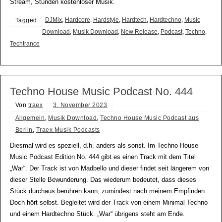
Stream, Stunden kostenloser Musik.
DJMix
,
Hardcore
,
Hardstyle
,
Hardtech
,
Hardtechno
,
Music
Tagged
Download
,
Musik Download
,
New Release
,
Podcast
,
Techno
,
Techtrance
Techno House Music Podcast No. 444
Von
traex
3. November 2023
Allgemein
,
Musik Download
,
Techno House Music Podcast aus
Berlin
,
Traex Musik Podcasts
Diesmal wird es speziell, d.h. anders als sonst. Im Techno House
Music Podcast Edition No. 444 gibt es einen Track mit dem Titel
„War“. Der Track ist von Madbello und dieser findet seit längerem von
dieser Stelle Bewunderung. Das wiederum bedeutet, dass dieses
Stück durchaus berühren kann, zumindest nach meinem Empfinden.
Doch hört selbst. Begleitet wird der Track von einem Minimal Techno
und einem Hardtechno Stück. „War“ übrigens steht am Ende.