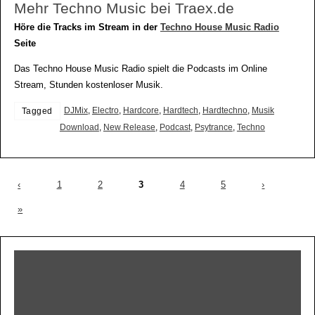
Mehr Techno Music bei Traex.de
Höre die Tracks im Stream in der
Techno House Music Radio
Seite
Das Techno House Music Radio spielt die Podcasts im Online
Stream, Stunden kostenloser Musik.
DJMix
,
Electro
,
Hardcore
,
Hardtech
,
Hardtechno
,
Musik
Tagged
Download
,
New Release
,
Podcast
,
Psytrance
,
Techno
‹
1
2
3
4
5
›
»