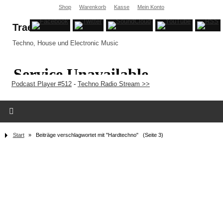
Shop
Warenkorb
Kasse
Mein Konto
Traex
Techno, House und Electronic Music
Podcast Player #512
-
Techno Radio Stream >>
Start
»
Beiträge verschlagwortet mit "Hardtechno"
(Seite 3)