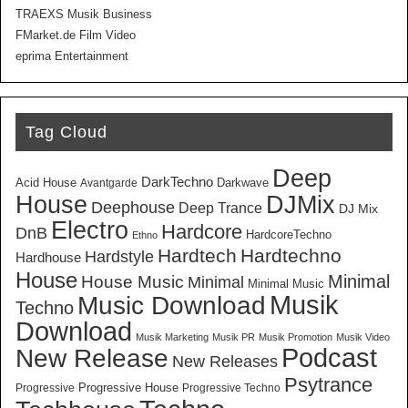
TRAEXS Musik Business
FMarket.de Film Video
eprima Entertainment
Tag Cloud
Deep
DarkTechno
Acid House
Darkwave
Avantgarde
House
DJMix
Deephouse
Deep Trance
DJ Mix
Electro
Hardcore
DnB
HardcoreTechno
Ethno
Hardtech
Hardtechno
Hardstyle
Hardhouse
House
Minimal
House Music
Minimal
Minimal Music
Musik
Music Download
Techno
Download
Musik Marketing
Musik PR
Musik Promotion
Musik Video
New Release
Podcast
New Releases
Psytrance
Progressive House
Progressive
Progressive Techno