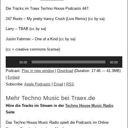
Die Tracks im Traex Techno House Podcasts 447:
247 Roots – My pretty trancy Crush (Live Remix) (cc by sa)
Larry – TBAB (cc by sa)
Justin Fahrmer – One of a Kind (cc by sa)
(cc = creative commons license)
Audio-
00:00
00:00
Player
Podcast:
Play in new window
|
Download
(Duration: 17:46 — 41.3MB)
|
Embed
Subscribe:
Apple Podcasts
|
Email
|
RSS
Mehr Techno Music bei Traex.de
Höre die Tracks im Stream in der
Techno House Music Radio
Seite
Das Techno House Music Radio spielt die Podcasts im Online