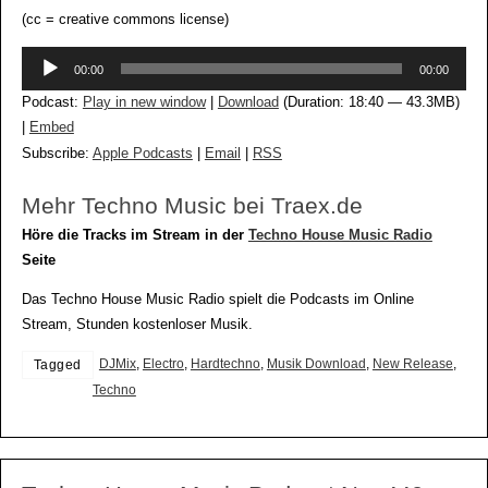
(cc = creative commons license)
Audio-
00:00
00:00
Player
Podcast:
Play in new window
|
Download
(Duration: 18:40 — 43.3MB)
|
Embed
Subscribe:
Apple Podcasts
|
Email
|
RSS
Mehr Techno Music bei Traex.de
Höre die Tracks im Stream in der
Techno House Music Radio
Seite
Das Techno House Music Radio spielt die Podcasts im Online
Stream, Stunden kostenloser Musik.
DJMix
,
Electro
,
Hardtechno
,
Musik Download
,
New Release
,
Tagged
Techno