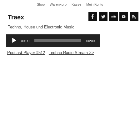
Shop
Warenkorb
Kasse
Mein Konto
Traex
Techno, House und Electronic Music
Podcast Player #512
-
Techno Radio Stream >>