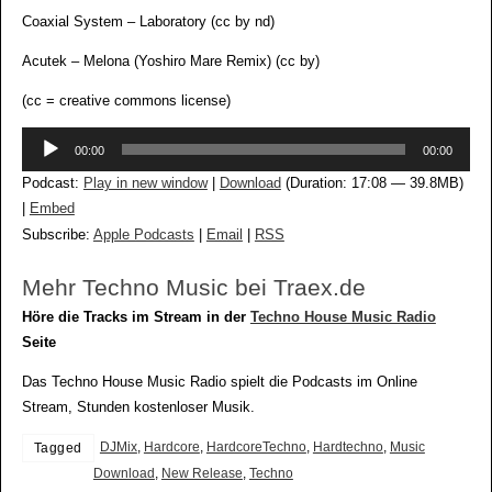
Coaxial System – Laboratory (cc by nd)
Acutek – Melona (Yoshiro Mare Remix) (cc by)
(cc = creative commons license)
Audio-
00:00
00:00
Player
Podcast:
Play in new window
|
Download
(Duration: 17:08 — 39.8MB)
|
Embed
Subscribe:
Apple Podcasts
|
Email
|
RSS
Mehr Techno Music bei Traex.de
Höre die Tracks im Stream in der
Techno House Music Radio
Seite
Das Techno House Music Radio spielt die Podcasts im Online
Stream, Stunden kostenloser Musik.
DJMix
,
Hardcore
,
HardcoreTechno
,
Hardtechno
,
Music
Tagged
Download
,
New Release
,
Techno