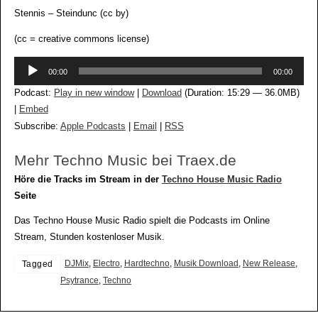
Stennis – Steindunc (cc by)
(cc = creative commons license)
Audio-
00:00
00:00
Player
Podcast:
Play in new window
|
Download
(Duration: 15:29 — 36.0MB)
|
Embed
Subscribe:
Apple Podcasts
|
Email
|
RSS
Mehr Techno Music bei Traex.de
Höre die Tracks im Stream in der
Techno House Music Radio
Seite
Das Techno House Music Radio spielt die Podcasts im Online
Stream, Stunden kostenloser Musik.
DJMix
,
Electro
,
Hardtechno
,
Musik Download
,
New Release
,
Tagged
Psytrance
,
Techno