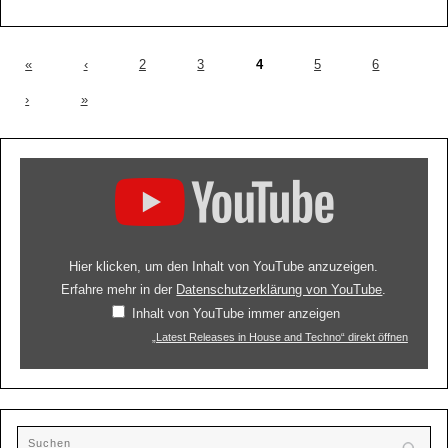
«
‹
2
3
4
5
6
›
»
Hier klicken, um den Inhalt von YouTube anzuzeigen.
Erfahre mehr in der
Datenschutzerklärung von YouTube
.
Inhalt von YouTube immer anzeigen
„Latest Releases in House and Techno“ direkt öffnen