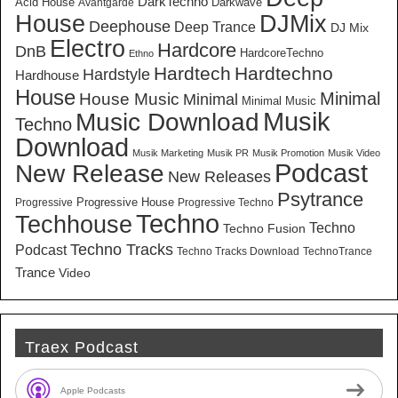
DarkTechno
Acid House
Darkwave
Avantgarde
House
DJMix
Deephouse
Deep Trance
DJ Mix
Electro
Hardcore
DnB
HardcoreTechno
Ethno
Hardtech
Hardtechno
Hardstyle
Hardhouse
House
Minimal
House Music
Minimal
Minimal Music
Musik
Music Download
Techno
Download
Musik Marketing
Musik PR
Musik Promotion
Musik Video
New Release
Podcast
New Releases
Psytrance
Progressive House
Progressive
Progressive Techno
Techno
Techhouse
Techno
Techno Fusion
Techno Tracks
Podcast
Techno Tracks Download
TechnoTrance
Trance
Video
Traex Podcast
Apple Podcasts