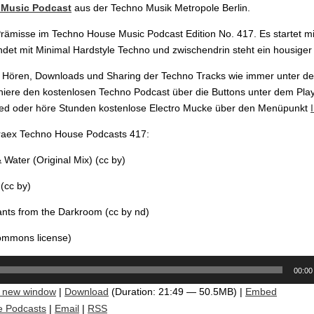
Music Podcast
aus der Techno Musik Metropole Berlin.
 Prämisse im Techno House Music Podcast Edition No. 417. Es startet mi
det mit Minimal Hardstyle Techno und zwischendrin steht ein housiger 
 Hören, Downloads und Sharing der Techno Tracks wie immer unter de
iere den kostenlosen Techno Podcast über die Buttons unter dem Pla
ed oder höre Stunden kostenlose Electro Mucke über den Menüpunkt
Traex Techno House Podcasts 417:
& Water (Original Mix) (cc by)
(cc by)
nts from the Darkroom (cc by nd)
commons license)
00:00
n new window
|
Download
(Duration: 21:49 — 50.5MB) |
Embed
e Podcasts
|
Email
|
RSS