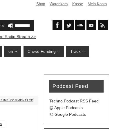
Shop
Warenkorb
Kasse
Mein Konto
no Radio Stream >>
en
Crowd Funding
Traex
Podcast Feed
Techno Podcast RSS Feed
KEINE KOMMENTARE
@ Apple Podcasts
@ Google Podcasts
s