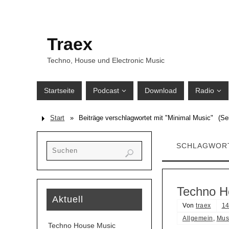
Traex
Techno, House und Electronic Music
Startseite
Podcast
Download
Radio
Start
»
Beiträge verschlagwortet mit "Minimal Music"
(Sei
SCHLAGWOR
Techno H
Aktuell
Von
traex
14
Allgemein
,
Mus
Techno House Music