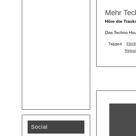
Mehr Tec
Höre die Track
Das Techno Hous
Elect
Tagged
Relea
Social