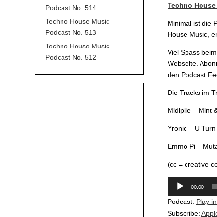
Techno House 
Podcast No. 514
Techno House Music
Minimal ist die
Podcast No. 513
House Music, en
Techno House Music
Viel Spass beim
Podcast No. 512
Webseite. Abonn
den Podcast Fe
Die Tracks im 
Midipile – Mint 
Yronic – U Turn 
Emmo Pi – Muta
(cc = creative 
Audio-
00:00
Player
Podcast:
Play i
Subscribe:
Appl