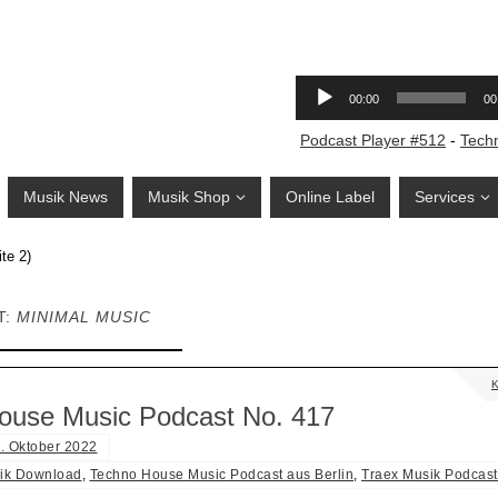
Podcast Player #512
-
Tech
Musik News
Musik Shop
Online Label
Services
te 2)
T:
MINIMAL MUSIC
ouse Music Podcast No. 417
. Oktober 2022
ik Download
,
Techno House Music Podcast aus Berlin
,
Traex Musik Podcast