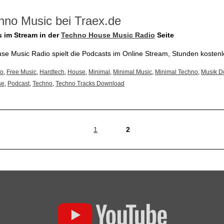
hno Music bei Traex.de
s im Stream in der
Techno House Music Radio
Seite
e Music Radio spielt die Podcasts im Online Stream, Stunden kostenl
ro
,
Free Music
,
Hardtech
,
House
,
Minimal
,
Minimal Music
,
Minimal Techno
,
Musik D
se
,
Podcast
,
Techno
,
Techno Tracks Download
1
2