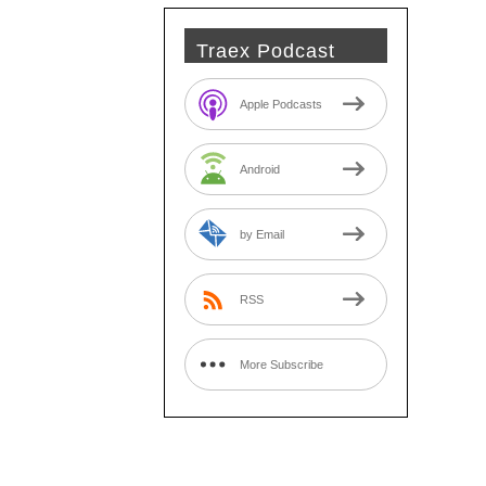
Traex Podcast
Apple Podcasts
Android
by Email
RSS
More Subscribe
Options