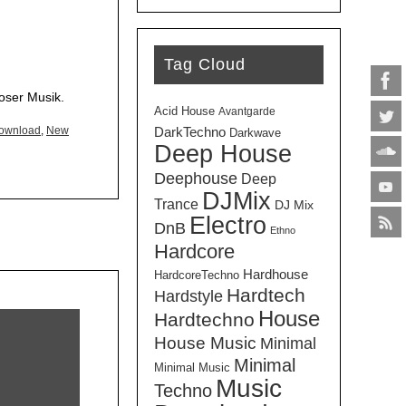
die
Lautstärke
zu
Tag Cloud
regeln.
oser Musik.
Acid House
Avantgarde
ownload
,
New
DarkTechno
Darkwave
Deep House
Deephouse
Deep
DJMix
Trance
DJ Mix
Electro
DnB
Ethno
Hardcore
Hardhouse
HardcoreTechno
Hardtech
Hardstyle
House
Hardtechno
House Music
Minimal
Minimal
Minimal Music
Music
Techno