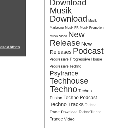
Download
Musik
Download
Musik
Marketing
Musik PR
Musik Promotion
New
Musik Video
Release
New
direkt öffnen
Podcast
Releases
Progressive House
Progressive
Progressive Techno
Psytrance
Techhouse
Techno
Techno
Techno Podcast
Fusion
Techno Tracks
Techno
Tracks Download
TechnoTrance
Trance
Video