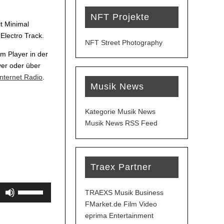
NFT Projekte
t Minimal
Electro Track.
NFT Street Photography
m Player in der
yer oder über
Internet Radio
.
Musik News
Kategorie Musik News
Musik News RSS Feed
Traex Partner
Pfeiltasten
TRAEXS Musik Business
Hoch/Runter
FMarket.de Film Video
benutzen,
eprima Entertainment
um