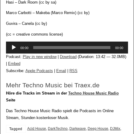
Hasi – Dark Room (cc by sa)
Marco Carbotti – Makeba (Marco Remix) (cc by)
Guvira – Canela (cc by)
(cc = creative commons license)
Audio-
00:00
00:00
Player
Podcast:
Play in new window
|
Download
(Duration: 13:42 — 32.0MB)
|
Embed
Subscribe:
Apple Podcasts
|
Email
|
RSS
Mehr Techno Music bei Traex.de
Höre die Tracks im Stream in der
Techno House Music Radio
Seite
Das Techno House Music Radio spielt die Podcasts im Online
Stream, Stunden kostenloser Musik.
Acid House
,
DarkTechno
,
Darkwave
,
Deep House
,
DJMix
,
Tagged