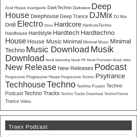
Deep
DarkTechno
Acid House
Darkwave
Avantgarde
House
DJMix
Deephouse
Deep Trance
DJ Mix
Electro
Hardcore
DnB
HardcoreTechno
Ethno
Hardtech
Hardtechno
Hardstyle
Hardhouse
House
Minimal
House Music
Minimal
Minimal Music
Musik
Music Download
Techno
Download
Musik Marketing
Musik PR
Musik Promotion
Musik Video
New Release
Podcast
New Releases
Psytrance
Progressive House
Progressive
Progressive Techno
Techno
Techhouse
Techno
Techno Fusion
Techno Tracks
Podcast
Techno Tracks Download
TechnoTrance
Trance
Video
Traex Podcast