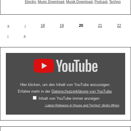
Electro
,
Music Download
,
Musik Download
,
Podcast
,
Techno
«
‹
18
19
20
21
22
›
»
Hier klicken, um den Inhalt von YouTube anzuzeigen.
Erfahre mehr in der
Datenschutzerklärung von YouTube
.
Inhalt von YouTube immer anzeigen
„Latest Releases in House and Techno“ direkt öffnen