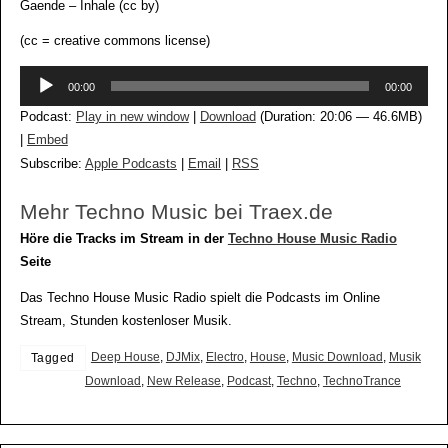
Gaende – Inhale (cc by)
(cc = creative commons license)
Audio-
00:00
00:00
Player
Podcast:
Play in new window
|
Download
(Duration: 20:06 — 46.6MB)
|
Embed
Subscribe:
Apple Podcasts
|
Email
|
RSS
Mehr Techno Music bei Traex.de
Höre die Tracks im Stream in der
Techno House Music Radio
Seite
Das Techno House Music Radio spielt die Podcasts im Online
Stream, Stunden kostenloser Musik.
Deep House
,
DJMix
,
Electro
,
House
,
Music Download
,
Musik
Tagged
Download
,
New Release
,
Podcast
,
Techno
,
TechnoTrance