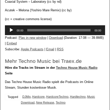
Coaxial System – Laboratory (cc by nd)
Acutek – Melona (Yoshiro Mare Remix) (cc by)
(cc = creative commons license)
Audio-
00:00
00:00
Player
Podcast:
Play in new window
|
Download
(Duration: 17:08 — 39.8MB)
|
Embed
Subscribe:
Apple Podcasts
|
Email
|
RSS
Mehr Techno Music bei Traex.de
Höre die Tracks im Stream in der
Techno House Music Radio
Seite
Das Techno House Music Radio spielt die Podcasts im Online
Stream, Stunden kostenloser Musik.
DJMix
,
Hardcore
,
HardcoreTechno
,
Hardtechno
,
Music
Tagged
Download
,
New Release
,
Techno