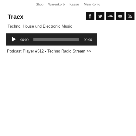
Shop
Warenkorb
Kasse
Mein Konto
Traex
Techno, House und Electronic Music
Podcast Player #512
-
Techno Radio Stream >>