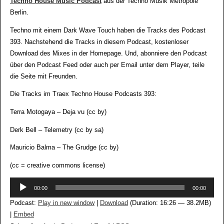
Techno House Music Podcast
aus der Techno Musik Metropole
Berlin.
Techno mit einem Dark Wave Touch haben die Tracks des Podcast
393. Nachstehend die Tracks in diesem Podcast, kostenloser
Download des Mixes in der Homepage. Und, abonniere den Podcast
über den Podcast Feed oder auch per Email unter dem Player, teile
die Seite mit Freunden.
Die Tracks im Traex Techno House Podcasts 393:
Terra Motogaya – Deja vu (cc by)
Derk Bell – Telemetry (cc by sa)
Mauricio Balma – The Grudge (cc by)
(cc = creative commons license)
Audio-
00:00
00:00
Player
Podcast:
Play in new window
|
Download
(Duration: 16:26 — 38.2MB)
|
Embed