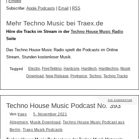
|
Embed
Subscribe:
Apple Podcasts
|
Email
|
RSS
Mehr Techno Music bei Traex.de
Höre die Tracks im Stream in der
Techno House Music Radio
Seite
Das Techno House Music Radio spielt die Podcasts im Online
Stream, Stunden kostenloser Musik.
Electro
,
FreeTekkno
,
Hardcore
,
Hardtech
,
Hardtechno
,
Musik
Tagged
Download
,
New Release
,
Psytrance
,
Techno
,
Techno Tracks
EIN KOMMENTAR
Techno House Music Podcast No. 393
Von
traex
5. November 2021
Allgemein
,
Musik Download
,
Techno House Music Podcast aus
Berlin
,
Traex Musik Podcasts