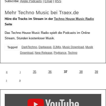
Subscribe:
Apple Podcasts
|
Email
|
RSS
Mehr Techno Music bei Traex.de
Höre die Tracks im Stream in der
Techno House Music Radio
Seite
Das Techno House Music Radio spielt die Podcasts im Online
Stream, Stunden kostenloser Musik.
DarkTechno
,
Darkwave
,
DJMix
,
Music Download
,
Musik
Tagged
Download
,
New Release
,
Psytrance
,
Techno
«
‹
35
36
37
38
39
›
»