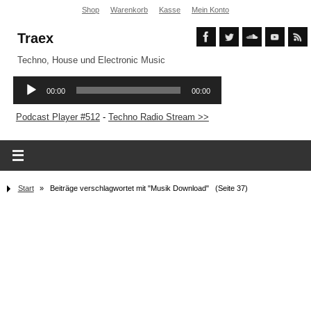
Shop
Warenkorb
Kasse
Mein Konto
Traex
Techno, House und Electronic Music
Podcast Player #512
-
Techno Radio Stream >>
Start
»
Beiträge verschlagwortet mit "Musik Download"
(Seite 37)