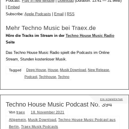
Podcast:
Play in new window
|
Download
(Duration: 13:41 — 31.9MB)
|
Embed
Subscribe:
Apple Podcasts
|
Email
|
RSS
Mehr Techno Music bei Traex.de
Höre die Tracks im Stream in der
Techno House Music Radio
Seite
Das Techno House Music Radio spielt die Podcasts im Online
Stream, Stunden kostenloser Musik.
Deep House
,
House
,
Musik Download
,
New Release
,
Tagged
Podcast
,
Techhouse
,
Techno
EIN KOMMENTAR
Techno House Music Podcast No. 394
Von
traex
18. November 2021
Allgemein
,
Musik Download
,
Techno House Music Podcast aus
Berlin
,
Traex Musik Podcasts