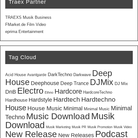
Traex Partner
TRAEXS Musik Business
FMarket.de Film Video
eprima Entertainment
Tag Cloud
Deep
DarkTechno
Acid House
Darkwave
Avantgarde
House
DJMix
Deephouse
Deep Trance
DJ Mix
Electro
Hardcore
DnB
HardcoreTechno
Ethno
Hardtech
Hardtechno
Hardstyle
Hardhouse
House
Minimal
House Music
Minimal
Minimal Music
Musik
Music Download
Techno
Download
Musik Marketing
Musik PR
Musik Promotion
Musik Video
New Release
Podcast
New Releases