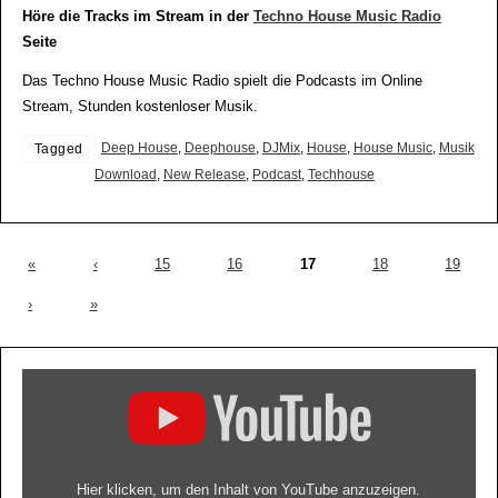
Höre die Tracks im Stream in der
Techno House Music Radio
Seite
Das Techno House Music Radio spielt die Podcasts im Online
Stream, Stunden kostenloser Musik.
Deep House
,
Deephouse
,
DJMix
,
House
,
House Music
,
Musik
Tagged
Download
,
New Release
,
Podcast
,
Techhouse
«
‹
15
16
17
18
19
›
»
Hier klicken, um den Inhalt von YouTube anzuzeigen.