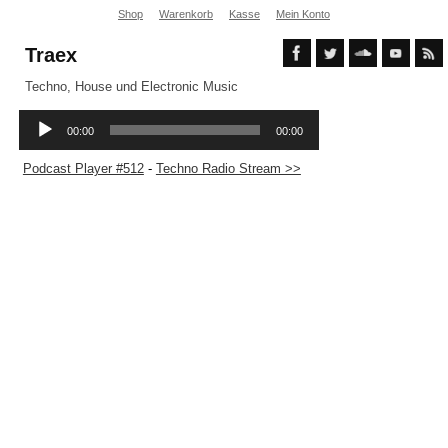
Shop
Warenkorb
Kasse
Mein Konto
Traex
Techno, House und Electronic Music
Podcast Player #512
-
Techno Radio Stream >>