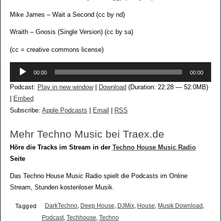
Mike James – Wait a Second (cc by nd)
Wraith – Gnosis (Single Version) (cc by sa)
(cc = creative commons license)
Audio-
00:00
00:00
Player
Podcast:
Play in new window
|
Download
(Duration: 22:28 — 52.0MB)
|
Embed
Subscribe:
Apple Podcasts
|
Email
|
RSS
Mehr Techno Music bei Traex.de
Höre die Tracks im Stream in der
Techno House Music Radio
Seite
Das Techno House Music Radio spielt die Podcasts im Online
Stream, Stunden kostenloser Musik.
DarkTechno
,
Deep House
,
DJMix
,
House
,
Musik Download
,
Tagged
Podcast
,
Techhouse
,
Techno