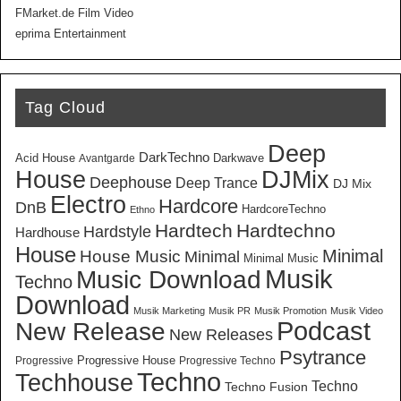
FMarket.de Film Video
eprima Entertainment
Tag Cloud
Deep
DarkTechno
Acid House
Darkwave
Avantgarde
House
DJMix
Deephouse
Deep Trance
DJ Mix
Electro
Hardcore
DnB
HardcoreTechno
Ethno
Hardtech
Hardtechno
Hardstyle
Hardhouse
House
Minimal
House Music
Minimal
Minimal Music
Musik
Music Download
Techno
Download
Musik Marketing
Musik PR
Musik Promotion
Musik Video
New Release
Podcast
New Releases
Psytrance
Progressive House
Progressive
Progressive Techno
Techno
Techhouse
Techno
Techno Fusion