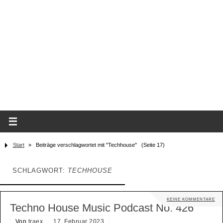
Start
»
Beiträge verschlagwortet mit "Techhouse"
(Seite 17)
SCHLAGWORT:
TECHHOUSE
KEINE KOMMENTARE
Techno House Music Podcast No. 426
Von
traex
17. Februar 2023