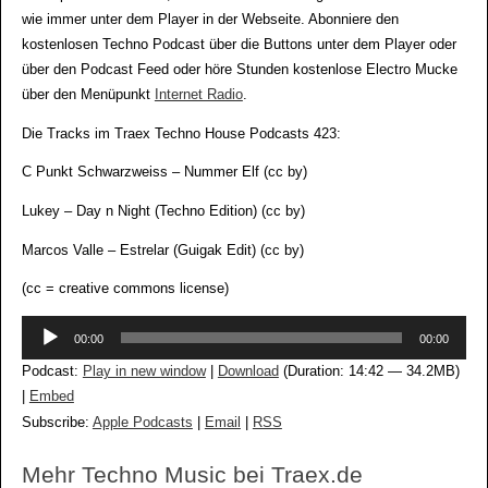
wie immer unter dem Player in der Webseite. Abonniere den
kostenlosen Techno Podcast über die Buttons unter dem Player oder
über den Podcast Feed oder höre Stunden kostenlose Electro Mucke
über den Menüpunkt
Internet Radio
.
Die Tracks im Traex Techno House Podcasts 423:
C Punkt Schwarzweiss – Nummer Elf (cc by)
Lukey – Day n Night (Techno Edition) (cc by)
Marcos Valle – Estrelar (Guigak Edit) (cc by)
(cc = creative commons license)
Audio-
00:00
00:00
Player
Podcast:
Play in new window
|
Download
(Duration: 14:42 — 34.2MB)
|
Embed
Subscribe:
Apple Podcasts
|
Email
|
RSS
Mehr Techno Music bei Traex.de