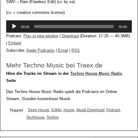
SWV – Rain (Flawlesz Edit) (cc by sa)
(cc = creative commons license)
Audio-
00:00
00:00
Player
Podcast:
Play in new window
|
Download
(Duration: 17:20 — 40.3MB)
|
Embed
Subscribe:
Apple Podcasts
|
Email
|
RSS
Mehr Techno Music bei Traex.de
Höre die Tracks im Stream in der
Techno House Music Radio
Seite
Das Techno House Music Radio spielt die Podcasts im Online
Stream, Stunden kostenloser Musik.
Deep House
,
DJMix
,
House
,
Musik Download
,
Podcast
,
Tagged
Techhouse
,
Techno