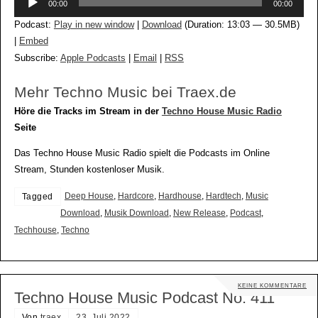
00:00
00:00
Player
Podcast:
Play in new window
|
Download
(Duration: 13:03 — 30.5MB)
|
Embed
Subscribe:
Apple Podcasts
|
Email
|
RSS
Mehr Techno Music bei Traex.de
Höre die Tracks im Stream in der
Techno House Music Radio
Seite
Das Techno House Music Radio spielt die Podcasts im Online
Stream, Stunden kostenloser Musik.
Deep House
,
Hardcore
,
Hardhouse
,
Hardtech
,
Music
Tagged
Download
,
Musik Download
,
New Release
,
Podcast
,
Techhouse
,
Techno
KEINE KOMMENTARE
Techno House Music Podcast No. 411
Von
traex
23. Juli 2022