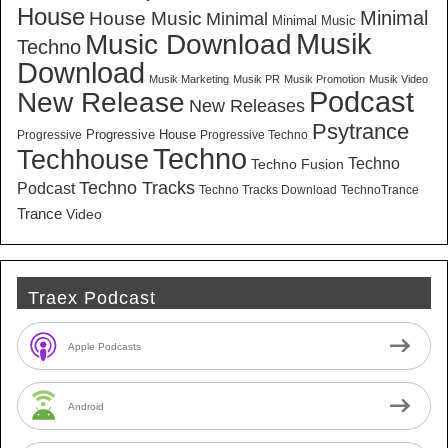
House
Minimal
House Music
Minimal
Minimal Music
Musik
Music Download
Techno
Download
Musik Marketing
Musik PR
Musik Promotion
Musik Video
New Release
Podcast
New Releases
Psytrance
Progressive House
Progressive
Progressive Techno
Techno
Techhouse
Techno
Techno Fusion
Techno Tracks
Podcast
Techno Tracks Download
TechnoTrance
Trance
Video
Traex Podcast
Apple Podcasts
Android