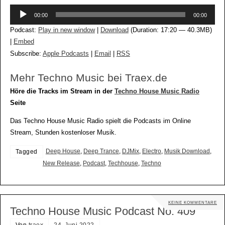
Audio-
00:00
00:00
Player
Podcast:
Play in new window
|
Download
(Duration: 17:20 — 40.3MB)
|
Embed
Subscribe:
Apple Podcasts
|
Email
|
RSS
Mehr Techno Music bei Traex.de
Höre die Tracks im Stream in der
Techno House Music Radio
Seite
Das Techno House Music Radio spielt die Podcasts im Online
Stream, Stunden kostenloser Musik.
Deep House
,
Deep Trance
,
DJMix
,
Electro
,
Musik Download
,
Tagged
New Release
,
Podcast
,
Techhouse
,
Techno
KEINE KOMMENTARE
Techno House Music Podcast No. 409