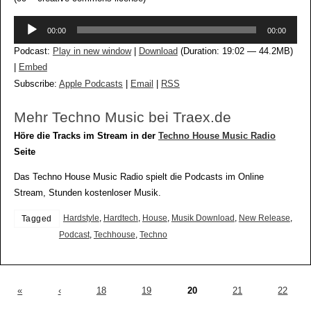
Audio-
00:00
00:00
Player
Podcast:
Play in new window
|
Download
(Duration: 19:02 — 44.2MB)
|
Embed
Subscribe:
Apple Podcasts
|
Email
|
RSS
Mehr Techno Music bei Traex.de
Höre die Tracks im Stream in der
Techno House Music Radio
Seite
Das Techno House Music Radio spielt die Podcasts im Online
Stream, Stunden kostenloser Musik.
Hardstyle
,
Hardtech
,
House
,
Musik Download
,
New Release
,
Tagged
Podcast
,
Techhouse
,
Techno
«
‹
18
19
20
21
22