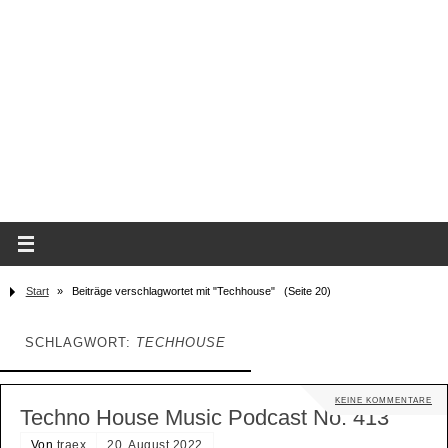
Start
»
Beiträge verschlagwortet mit "Techhouse"
(Seite 20)
SCHLAGWORT:
TECHHOUSE
KEINE KOMMENTARE
Techno House Music Podcast No. 413
Von
traex
20. August 2022