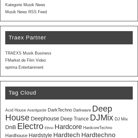
Kategorie Musik News
Musik News RSS Feed
Traex Partner
TRAEXS Musik Business
FMarket.de Film Video
eprima Entertainment
Tag Cloud
Deep
DarkTechno
Acid House
Darkwave
Avantgarde
House
DJMix
Deephouse
Deep Trance
DJ Mix
Electro
Hardcore
DnB
HardcoreTechno
Ethno
Hardtech
Hardtechno
Hardstyle
Hardhouse