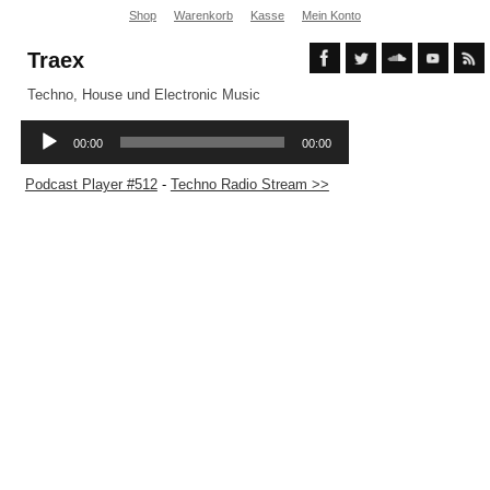
Shop
Warenkorb
Kasse
Mein Konto
Traex
Techno, House und Electronic Music
Podcast Player #512
-
Techno Radio Stream >>