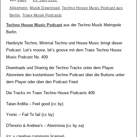
Von
traex
24. Juni 2022
Allgemein
,
Musik Download
,
Techno House Music Podcast aus
Berlin
,
Traex Musik Podcasts
Techno House Music Podcast
aus der Techno Musik Metropole
Berlin.
Hardstyle Techno, Minimal Techno und House Music bringt dieser
Podcast. Let’s moove, let’s groove mit dem Traex Techno House
Music Podcast No. 409.
Downloads und Sharing der Techno Tracks unter dem Player.
Abonniere den kostenlosen Techno Podcast über die Buttons unter
dem Player oder über den Podcast Feed.
Die Tracks im Traex Techno House Podcasts 409:
Tatan Ardilla – Feel good (cc by)
Yronic – Fail To fail (cc by)
DTenorio & Andrew’s – Ateriminia (cc by sa)
(cc = creative commons license)