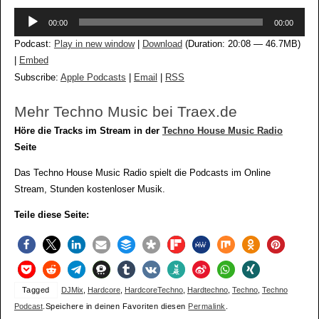
Audio-
00:00
00:00
Player
Podcast:
Play in new window
|
Download
(Duration: 20:08 — 46.7MB)
|
Embed
Subscribe:
Apple Podcasts
|
Email
|
RSS
Mehr Techno Music bei Traex.de
Höre die Tracks im Stream in der
Techno House Music Radio
Seite
Das Techno House Music Radio spielt die Podcasts im Online
Stream, Stunden kostenloser Musik.
Teile diese Seite:
Tagged
DJMix
,
Hardcore
,
HardcoreTechno
,
Hardtechno
,
Techno
,
Techno
Podcast
.
Speichere in deinen Favoriten diesen
Permalink
.