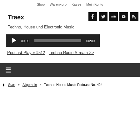
Shop
Warenkorb
Kasse
Mein Konto
Traex
Techno, House und Electronic Music
Podcast Player #512
-
Techno Radio Stream >>
Start
»
Allgemein
»
Techno House Music Podcast No. 424