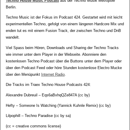
Techno House Music Podcast
aus der Techno Musik Metropole
Berlin.
Techno Music ist der Fokus im Podcast 424. Gestartet wird mit leicht
experimentellen Techno, gefolgt von einem längeren Hardcore Mix und
enden tut es mit einem Fusion Track, der zwischen Techno und DnB
wandelt.
Viel Spass beim Hören, Downloads und Sharing der Techno Tracks
wie immer unter dem Player in der Webseite. Abonniere den
kostenlosen Techno Podcast über die Buttons unter dem Player oder
über den Podcast Feed oder höre Stunden kostenlose Electro Mucke
über den Menüpunkt
Internet Radio
.
Die Tracks im Traex Techno House Podcasts 424:
Alexandre Dubreuil – Eqs6aBxhqQZe847A (cc by)
Hefty – Someone Is Watching (Yannick Kuhnle Remix) (cc by)
Lilpophill – Techno Paradise (cc by sa)
(cc = creative commons license)