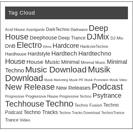
Tag Cloud
Deep
DarkTechno
Acid House
Darkwave
Avantgarde
House
DJMix
Deephouse
Deep Trance
DJ Mix
Electro
Hardcore
DnB
HardcoreTechno
Ethno
Hardtech
Hardtechno
Hardstyle
Hardhouse
House
Minimal
House Music
Minimal
Minimal Music
Musik
Music Download
Techno
Download
Musik Marketing
Musik PR
Musik Promotion
Musik Video
New Release
Podcast
New Releases
Psytrance
Progressive House
Progressive
Progressive Techno
Techno
Techhouse
Techno
Techno Fusion
Techno Tracks
Podcast
Techno Tracks Download
TechnoTrance
Trance
Video