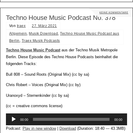
KEINE KOMMENTARE
Techno House Music Podcast No. 378
Von
traex
27. März 2021
Allgemein
,
Musik Download
,
Techno House Music Podcast aus
Berlin
,
Traex Musik Podcasts
Techno House Music Podcast
aus der Techno Musik Metropole
Berlin. Diese Episode des Techno House Podcasts beinhaltet die
folgenden Tracks:
Bull 808 – Sound Roots (Original Mix) (cc by sa)
Chris Robert – Voices (Original Mix) (cc by)
Uranoxyd – Sternenkinder (cc by sa)
(cc = creative commons license)
Audio-
00:00
00:00
Player
Podcast:
Play in new window
|
Download
(Duration: 18:40 — 43.3MB)