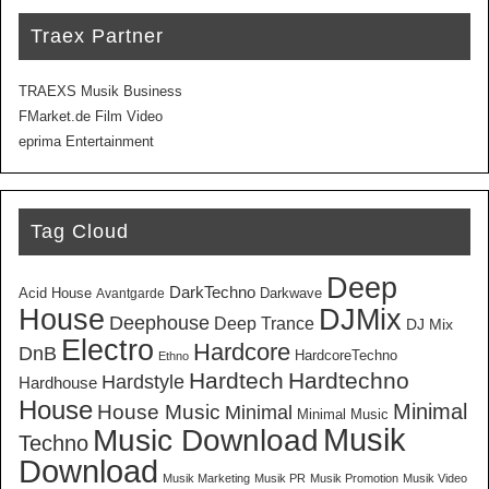
Traex Partner
TRAEXS Musik Business
FMarket.de Film Video
eprima Entertainment
Tag Cloud
Deep
DarkTechno
Acid House
Darkwave
Avantgarde
House
DJMix
Deephouse
Deep Trance
DJ Mix
Electro
Hardcore
DnB
HardcoreTechno
Ethno
Hardtech
Hardtechno
Hardstyle
Hardhouse
House
Minimal
House Music
Minimal
Minimal Music
Musik
Music Download
Techno
Download
Musik Marketing
Musik PR
Musik Promotion
Musik Video