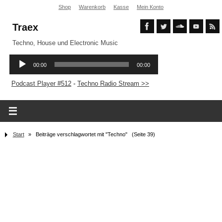
Shop
Warenkorb
Kasse
Mein Konto
Traex
Techno, House und Electronic Music
Podcast Player #512
-
Techno Radio Stream >>
Start
»
Beiträge verschlagwortet mit "Techno"
(Seite 39)