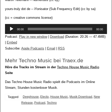
Martin Telemann – Numerobis (cc by)
yours-truly dot de – iYonisator (Sub Frequency Edit) (cc by sa)
(cc = creative commons license)
Audio-
00:00
00:00
Player
Podcast:
Play in new window
|
Download
(Duration: 20:26 — 47.4MB)
|
Embed
Subscribe:
Apple Podcasts
|
Email
|
RSS
Mehr Techno Music bei Traex.de
Höre die Tracks im Stream in der
Techno House Music Radio
Seite
Das Techno House Music Radio spielt die Podcasts im Online
Stream, Stunden kostenloser Musik.
Deephouse
,
Electo
,
House Music
,
Musik Download
,
New
Tagged
Release
,
Podcast
,
Techno