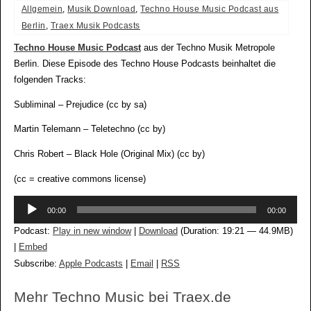
Allgemein
,
Musik Download
,
Techno House Music Podcast aus
Berlin
,
Traex Musik Podcasts
Techno House Music Podcast
aus der Techno Musik Metropole
Berlin. Diese Episode des Techno House Podcasts beinhaltet die
folgenden Tracks:
Subliminal – Prejudice (cc by sa)
Martin Telemann – Teletechno (cc by)
Chris Robert – Black Hole (Original Mix) (cc by)
(cc = creative commons license)
Audio-
00:00
00:00
Player
Podcast:
Play in new window
|
Download
(Duration: 19:21 — 44.9MB)
|
Embed
Subscribe:
Apple Podcasts
|
Email
|
RSS
Mehr Techno Music bei Traex.de