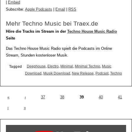
|
Embed
Subscribe:
Apple Podcasts
|
Email
|
RSS
Mehr Techno Music bei Traex.de
Höre die Tracks im Stream in der
Techno House Music Radio
Seite
Das Techno House Music Radio spielt die Podcasts im Online
Stream, Stunden kostenloser Musik.
Deephouse
,
Electro
,
Minimal
,
Minimal Techno
,
Music
Tagged
Download
,
Musik Download
,
New Release
,
Podcast
,
Techno
«
‹
37
38
39
40
41
›
»