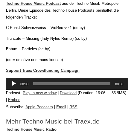
Techno House Music Podcast
aus der Techno Musik Metropole
Berlin. Diese Episode des Techno House Podcasts beinhaltet die
folgenden Tracks:
C Punkt Schwarzweiss – VidRec v0.1 (cc by)
Truncate – Missing (Indy Nyles Remix) (cc by)
Estum – Particles (cc by)
(cc = creative commons license)
Support Traex Crowdfunding Campaign
Audio-
00:00
00:00
Player
Podcast:
Play in new window
|
Download
(Duration: 16:06 — 36.9MB)
|
Embed
Subscribe:
Apple Podcasts
|
Email
|
RSS
Mehr Techno Music bei Traex.de
Techno House Music Radio