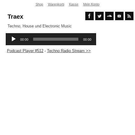
Shop
Warenkorb
Kasse
Mein Konto
Traex
Techno, House und Electronic Music
Podcast Player #512
-
Techno Radio Stream >>