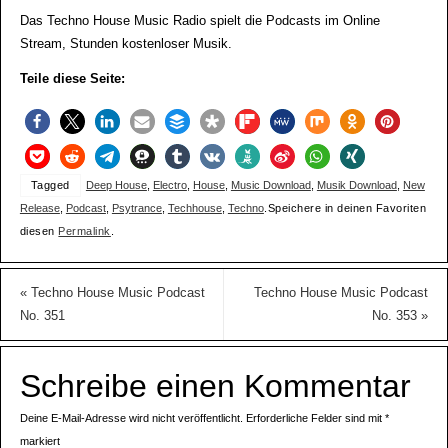
Das Techno House Music Radio spielt die Podcasts im Online
Stream, Stunden kostenloser Musik.
Teile diese Seite:
Tagged
Deep House
,
Electro
,
House
,
Music Download
,
Musik Download
,
New
Release
,
Podcast
,
Psytrance
,
Techhouse
,
Techno
.
Speichere in deinen Favoriten
diesen
Permalink
.
«
Techno House Music Podcast
Techno House Music Podcast
No. 351
No. 353
»
Schreibe einen Kommentar
Deine E-Mail-Adresse wird nicht veröffentlicht.
Erforderliche Felder sind mit
*
markiert