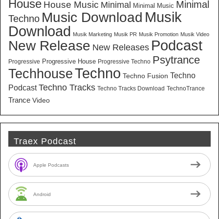
House
Minimal
House Music
Minimal
Minimal Music
Musik
Music Download
Techno
Download
Musik Marketing
Musik PR
Musik Promotion
Musik Video
New Release
Podcast
New Releases
Psytrance
Progressive House
Progressive
Progressive Techno
Techno
Techhouse
Techno
Techno Fusion
Techno Tracks
Podcast
Techno Tracks Download
TechnoTrance
Trance
Video
Traex Podcast
Apple Podcasts
Android