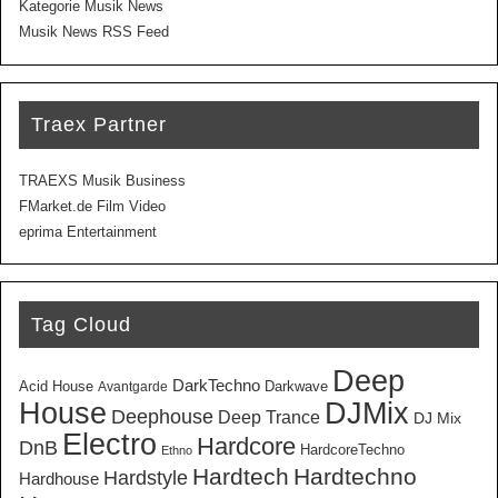
Kategorie Musik News
Musik News RSS Feed
Traex Partner
TRAEXS Musik Business
FMarket.de Film Video
eprima Entertainment
Tag Cloud
Deep
DarkTechno
Acid House
Darkwave
Avantgarde
House
DJMix
Deephouse
Deep Trance
DJ Mix
Electro
Hardcore
DnB
HardcoreTechno
Ethno
Hardtech
Hardtechno
Hardstyle
Hardhouse