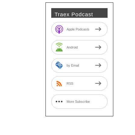
Traex Podcast
Apple Podcasts
Android
by Email
RSS
More Subscribe
Options