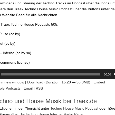
ownloads und Sharing der Techno Tracks im Podcast über die Icons un
iere den Traex Techno House Music Podcast über die Buttons unter d
 Website Feed für alle Nachrichten.
m Traex Techno House Podcasts 505:
Pulse (cc by)
ut (cc by)
– Inferno (cc by sa)
e commons license)
00:00
 in new window
|
Download
(Duration: 15:28 — 36.0MB) |
Embed
ple Podcasts
|
Email
|
RSS
chno und House Musik bei Traex.de
Editionen in der ?bersicht unter
Techno House Music Podcast
oder höre
Stream über die
Techno House Internet Radio Page
.