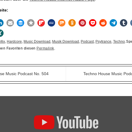
eite:
Mix
,
Hardcore
,
Music Download
,
Musik Download
,
Podcast
,
Psytrance
,
Techno
.
Spe
nen Favoriten diesen
Permalink
.
e Music Podcast No. 504
Techno House Music Pod