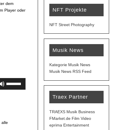
ter dem
NFT Projekte
em Player oder
NFT Street Photography
Musik News
Kategorie Musik News
Musik News RSS Feed
Pfeiltasten
Hoch/Runter
benutzen,
Traex Partner
um
die
TRAEXS Musik Business
Lautstärke
FMarket.de Film Video
zu
 alle
eprima Entertainment
regeln.