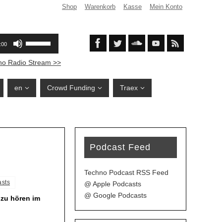
Shop
Warenkorb
Kasse
Mein Konto
no Radio Stream >>
en
Crowd Funding
Traex
Podcast Feed
Techno Podcast RSS Feed
asts
@ Apple Podcasts
@ Google Podcasts
 zu hören im