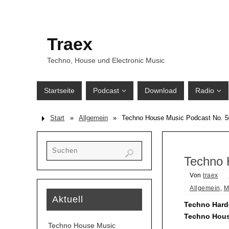
Traex
Techno, House und Electronic Music
Startseite
Podcast
Download
Radio
Start
»
Allgemein
»
Techno House Music Podcast No. 
Techno 
Von
traex
Allgemein
,
M
Aktuell
Techno Hardc
Techno Hous
Techno House Music