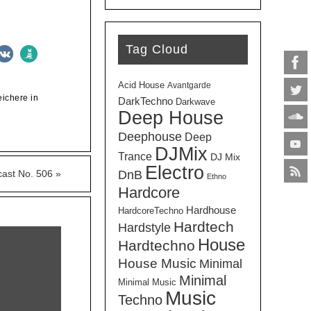
Tag Cloud
Acid House
Avantgarde
ichere in
DarkTechno
Darkwave
Deep House
Deephouse
Deep
DJMix
Trance
DJ Mix
Electro
DnB
cast No. 506
»
Ethno
Hardcore
Hardhouse
HardcoreTechno
Hardtech
Hardstyle
House
Hardtechno
House Music
Minimal
Minimal
Minimal Music
Music
Techno