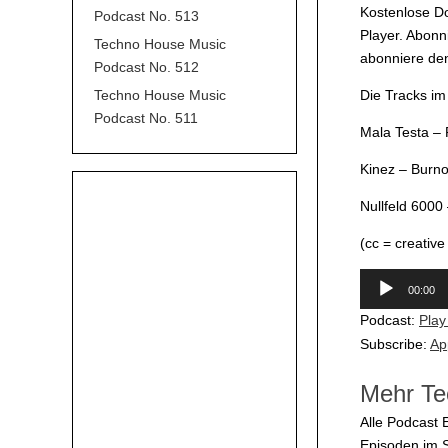
Kostenlose D
Podcast No. 513
Player. Abonn
Techno House Music
abonniere den
Podcast No. 512
Techno House Music
Die Tracks i
Podcast No. 511
Mala Testa – 
Kinez – Burno
Nullfeld 6000 
(cc = creativ
Audio-
00:00
Player
Podcast:
Play
Subscribe:
Ap
Mehr Te
Alle Podcast 
Episoden im 