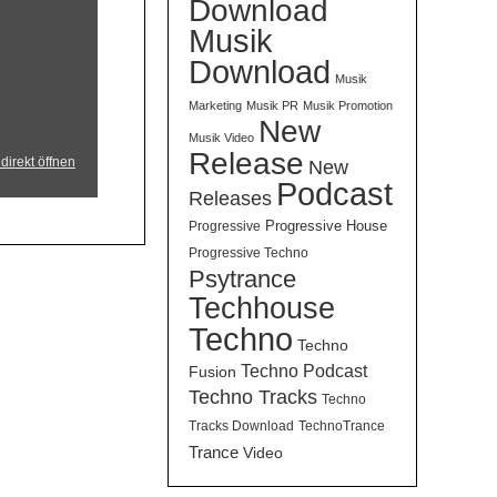
Download
Musik
Download
Musik
Marketing
Musik PR
Musik Promotion
New
Musik Video
Release
direkt öffnen
New
Podcast
Releases
Progressive House
Progressive
Progressive Techno
Psytrance
Techhouse
Techno
Techno
Techno Podcast
Fusion
Techno Tracks
Techno
Tracks Download
TechnoTrance
Trance
Video