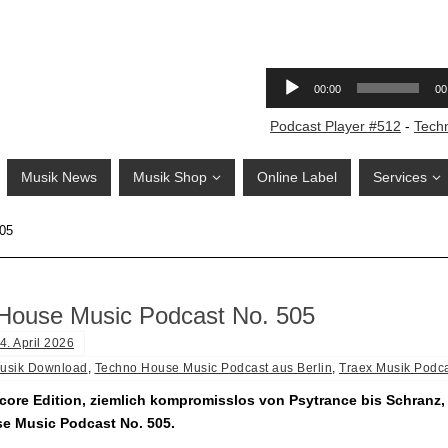
Podcast Player #512
-
Tech
Musik News
Musik Shop
Online Label
Services
505
House Music Podcast No. 505
4. April 2026
usik Download
,
Techno House Music Podcast aus Berlin
,
Traex Musik Podc
ore Edition, ziemlich kompromisslos von Psytrance bis Schranz,
e Music Podcast No. 505.