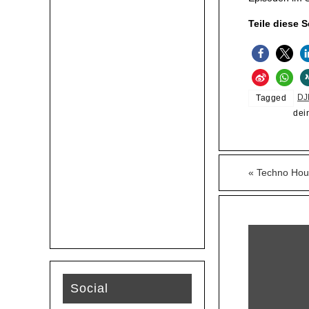
Teile diese S
DJ
Tagged
dei
«
Techno Hous
Social