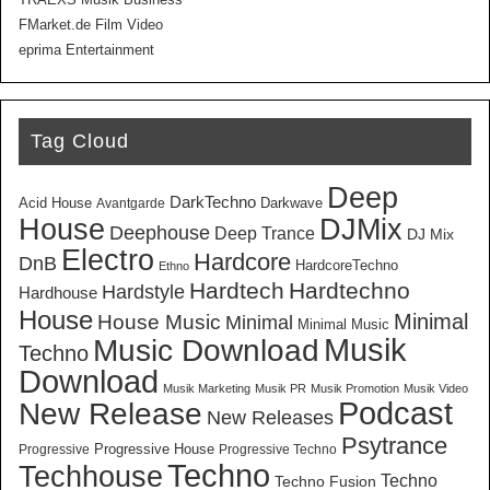
TRAEXS Musik Business
FMarket.de Film Video
eprima Entertainment
Tag Cloud
Deep
DarkTechno
Acid House
Darkwave
Avantgarde
House
DJMix
Deephouse
Deep Trance
DJ Mix
Electro
Hardcore
DnB
HardcoreTechno
Ethno
Hardtech
Hardtechno
Hardstyle
Hardhouse
House
Minimal
House Music
Minimal
Minimal Music
Musik
Music Download
Techno
Download
Musik Marketing
Musik PR
Musik Promotion
Musik Video
New Release
Podcast
New Releases
Psytrance
Progressive House
Progressive
Progressive Techno
Techno
Techhouse
Techno
Techno Fusion