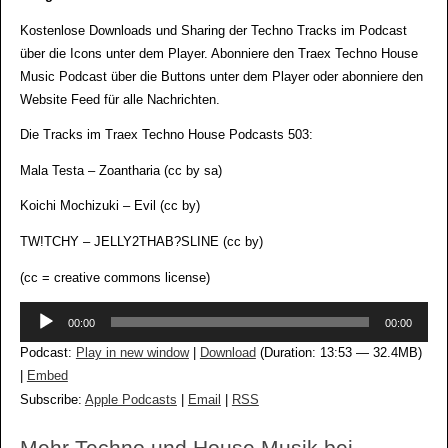
Kostenlose Downloads und Sharing der Techno Tracks im Podcast
über die Icons unter dem Player. Abonniere den Traex Techno House
Music Podcast über die Buttons unter dem Player oder abonniere den
Website Feed für alle Nachrichten.
Die Tracks im Traex Techno House Podcasts 503:
Mala Testa – Zoantharia (cc by sa)
Koichi Mochizuki – Evil (cc by)
TW!TCHY – JELLY2THAB?SLINE (cc by)
(cc = creative commons license)
Audio-
00:00
00:00
Player
Podcast:
Play in new window
|
Download
(Duration: 13:53 — 32.4MB)
|
Embed
Subscribe:
Apple Podcasts
|
Email
|
RSS