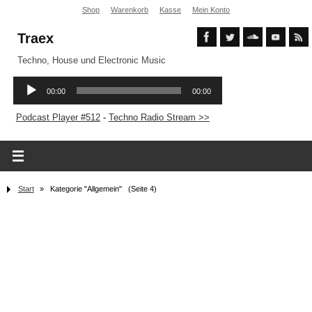
Shop
Warenkorb
Kasse
Mein Konto
Traex
Techno, House und Electronic Music
Podcast Player #512
-
Techno Radio Stream >>
Start
»
Kategorie "Allgemein"
(Seite 4)