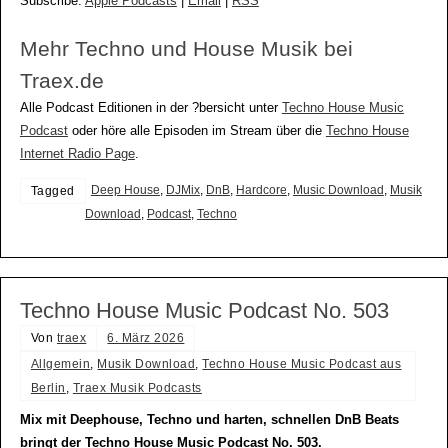
Subscribe:
Apple Podcasts
|
Email
|
RSS
Mehr Techno und House Musik bei
Traex.de
Alle Podcast Editionen in der ?bersicht unter
Techno House Music
Podcast
oder höre alle Episoden im Stream über die
Techno House
Internet Radio Page
.
Deep House
,
DJMix
,
DnB
,
Hardcore
,
Music Download
,
Musik
Tagged
Download
,
Podcast
,
Techno
Techno House Music Podcast No. 503
Von
traex
6. März 2026
Allgemein
,
Musik Download
,
Techno House Music Podcast aus
Berlin
,
Traex Musik Podcasts
Mix mit Deephouse, Techno und harten, schnellen DnB Beats
bringt der Techno House Music Podcast No. 503.