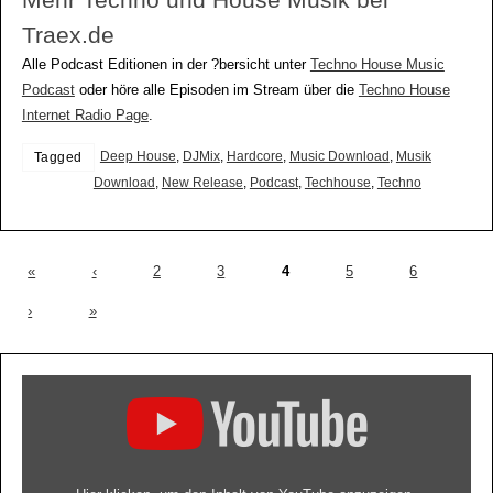
Mehr Techno und House Musik bei
Traex.de
Alle Podcast Editionen in der ?bersicht unter
Techno House Music
Podcast
oder höre alle Episoden im Stream über die
Techno House
Internet Radio Page
.
Deep House
,
DJMix
,
Hardcore
,
Music Download
,
Musik
Tagged
Download
,
New Release
,
Podcast
,
Techhouse
,
Techno
«
‹
2
3
4
5
6
›
»