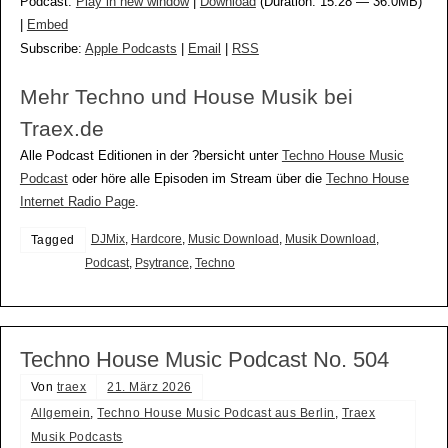
Podcast:
Play in new window
|
Download
(Duration: 15:28 — 36.0MB)
|
Embed
Subscribe:
Apple Podcasts
|
Email
|
RSS
Mehr Techno und House Musik bei
Traex.de
Alle Podcast Editionen in der ?bersicht unter
Techno House Music
Podcast
oder höre alle Episoden im Stream über die
Techno House
Internet Radio Page
.
DJMix
,
Hardcore
,
Music Download
,
Musik Download
,
Tagged
Podcast
,
Psytrance
,
Techno
Techno House Music Podcast No. 504
Von
traex
21. März 2026
Allgemein
,
Techno House Music Podcast aus Berlin
,
Traex
Musik Podcasts