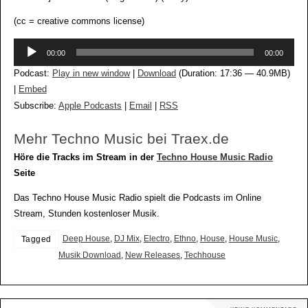
(cc = creative commons license)
Audio-
00:00
00:00
Player
Podcast:
Play in new window
|
Download
(Duration: 17:36 — 40.9MB)
|
Embed
Subscribe:
Apple Podcasts
|
Email
|
RSS
Mehr Techno Music bei Traex.de
Höre die Tracks im Stream in der
Techno House Music Radio
Seite
Das Techno House Music Radio spielt die Podcasts im Online
Stream, Stunden kostenloser Musik.
Deep House
,
DJ Mix
,
Electro
,
Ethno
,
House
,
House Music
,
Tagged
Musik Download
,
New Releases
,
Techhouse