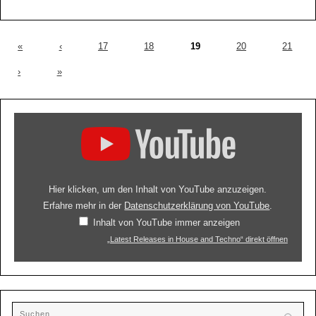
«
‹
17
18
19
20
21
›
»
Hier klicken, um den Inhalt von YouTube anzuzeigen.
Erfahre mehr in der
Datenschutzerklärung von YouTube
.
Inhalt von YouTube immer anzeigen
„Latest Releases in House and Techno“ direkt öffnen