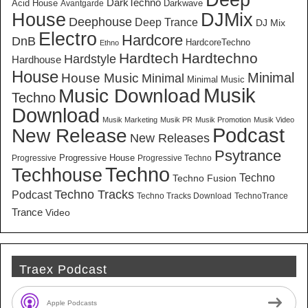
DarkTechno
Acid House
Darkwave
Avantgarde
House
DJMix
Deephouse
Deep Trance
DJ Mix
Electro
Hardcore
DnB
HardcoreTechno
Ethno
Hardtech
Hardtechno
Hardstyle
Hardhouse
House
Minimal
House Music
Minimal
Minimal Music
Musik
Music Download
Techno
Download
Musik Marketing
Musik PR
Musik Promotion
Musik Video
New Release
Podcast
New Releases
Psytrance
Progressive House
Progressive
Progressive Techno
Techno
Techhouse
Techno
Techno Fusion
Techno Tracks
Podcast
Techno Tracks Download
TechnoTrance
Trance
Video
Traex Podcast
Apple Podcasts