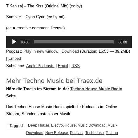
T.Kanizaj – The Kiss (Original Mix) (cc by)
Samiver – Cyan Cyon (cc by nd)
(cc = creative commons license)
Audio-
00:00
00:00
Player
Podcast:
Play in new window
|
Download
(Duration: 16:53 — 39.2MB)
|
Embed
Subscribe:
Apple Podcasts
|
Email
|
RSS
Mehr Techno Music bei Traex.de
Höre die Tracks im Stream in der
Techno House Music Radio
Seite
Das Techno House Music Radio spielt die Podcasts im Online
Stream, Stunden kostenloser Musik.
Deep House
,
Electro
,
House
,
Music Download
,
Musik
Tagged
Download
,
New Release
,
Podcast
,
Techhouse
,
Techno