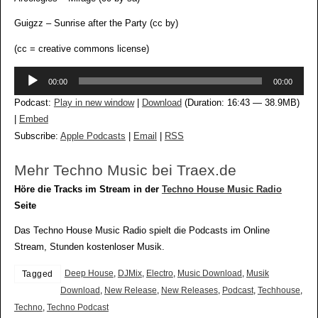
Guigzz – Sunrise after the Party (cc by)
(cc = creative commons license)
Audio-
00:00
00:00
Player
Podcast:
Play in new window
|
Download
(Duration: 16:43 — 38.9MB)
|
Embed
Subscribe:
Apple Podcasts
|
Email
|
RSS
Mehr Techno Music bei Traex.de
Höre die Tracks im Stream in der
Techno House Music Radio
Seite
Das Techno House Music Radio spielt die Podcasts im Online
Stream, Stunden kostenloser Musik.
Deep House
,
DJMix
,
Electro
,
Music Download
,
Musik
Tagged
Download
,
New Release
,
New Releases
,
Podcast
,
Techhouse
,
Techno
,
Techno Podcast