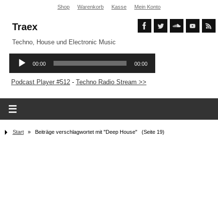
Shop
Warenkorb
Kasse
Mein Konto
Traex
Techno, House und Electronic Music
Podcast Player #512
-
Techno Radio Stream >>
Start
»
Beiträge verschlagwortet mit "Deep House"
(Seite 19)