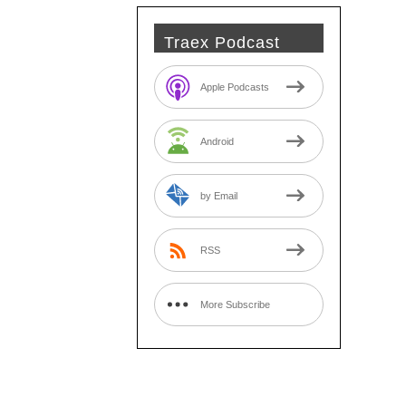
Traex Podcast
Apple Podcasts
Android
by Email
RSS
More Subscribe
Options