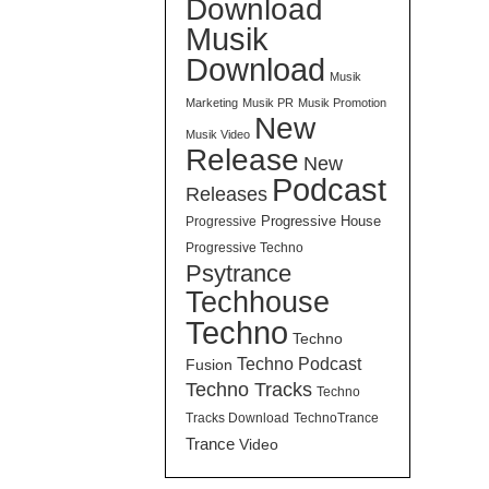
Download
Musik
Download
Musik
Marketing
Musik PR
Musik Promotion
New
Musik Video
Release
New
Podcast
Releases
Progressive House
Progressive
Progressive Techno
Psytrance
Techhouse
Techno
Techno
Techno Podcast
Fusion
Techno Tracks
Techno
Tracks Download
TechnoTrance
Trance
Video