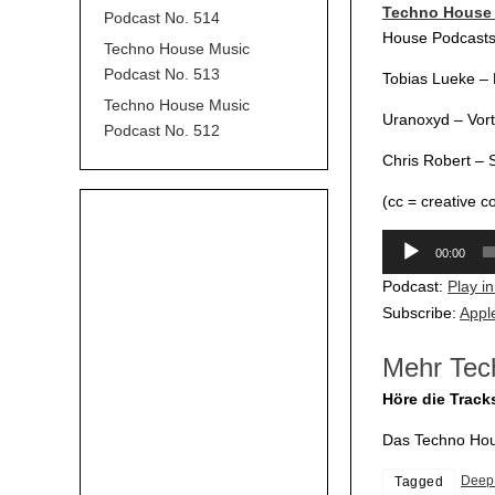
Techno House 
Podcast No. 514
House Podcasts 
Techno House Music
Podcast No. 513
Tobias Lueke – 
Techno House Music
Uranoxyd – Vort
Podcast No. 512
Chris Robert – 
(cc = creative 
Audio-
00:00
Player
Podcast:
Play i
Subscribe:
Appl
Mehr Tec
Höre die Track
Das Techno Hous
Deep
Tagged