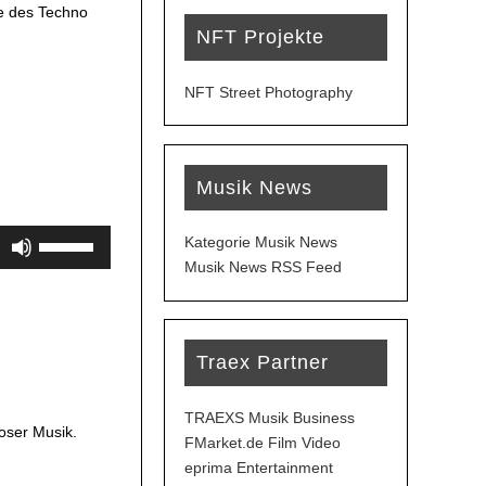
e des Techno
NFT Projekte
NFT Street Photography
Musik News
Pfeiltasten
Kategorie Musik News
Hoch/Runter
Musik News RSS Feed
benutzen,
um
die
Traex Partner
Lautstärke
zu
regeln.
TRAEXS Musik Business
oser Musik.
FMarket.de Film Video
eprima Entertainment