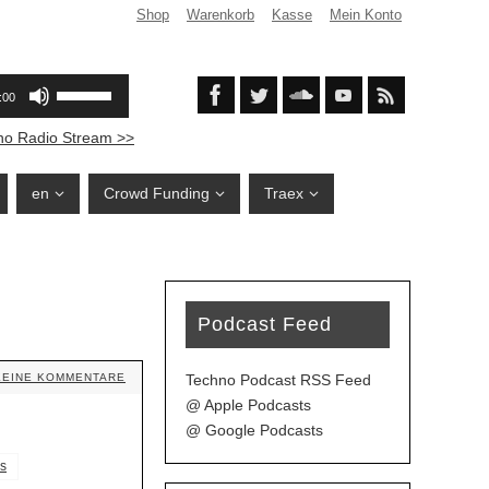
Shop
Warenkorb
Kasse
Mein Konto
no Radio Stream >>
en
Crowd Funding
Traex
Podcast Feed
Techno Podcast RSS Feed
KEINE KOMMENTARE
@ Apple Podcasts
@ Google Podcasts
s