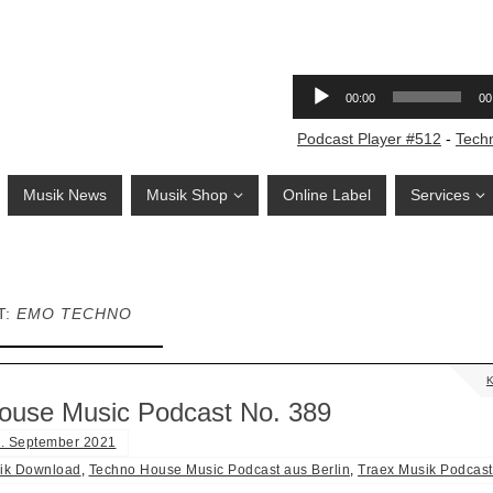
Podcast Player #512
-
Tech
Musik News
Musik Shop
Online Label
Services
T:
EMO TECHNO
ouse Music Podcast No. 389
. September 2021
ik Download
,
Techno House Music Podcast aus Berlin
,
Traex Musik Podcast