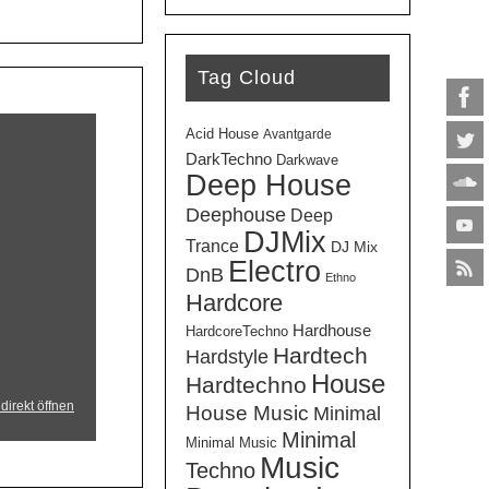
Tag Cloud
Acid House
Avantgarde
DarkTechno
Darkwave
Deep House
Deephouse
Deep
DJMix
Trance
DJ Mix
Electro
DnB
Ethno
Hardcore
Hardhouse
HardcoreTechno
Hardtech
Hardstyle
House
Hardtechno
direkt öffnen
House Music
Minimal
Minimal
Minimal Music
Music
Techno