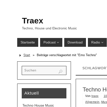
Traex
Techno, House und Electronic Music
Startseite
Podcast
Download
Radio
Start
»
Beiträge verschlagwortet mit "Emo Techno"
SCHLAGWOR
Techno H
Aktuell
Von
traex
10
Allgemein
,
Mus
Techno House Music