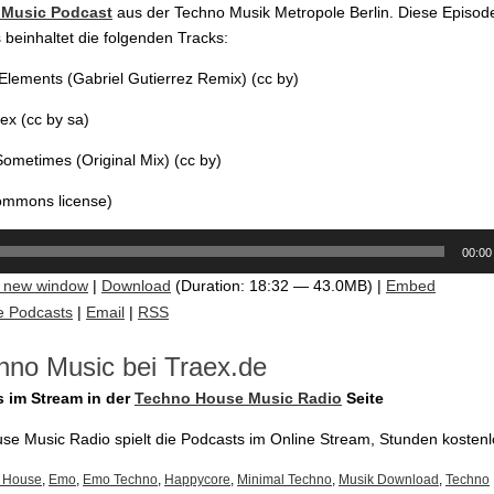
Music Podcast
aus der Techno Musik Metropole Berlin. Diese Episod
beinhaltet die folgenden Tracks:
Elements (Gabriel Gutierrez Remix) (cc by)
ex (cc by sa)
Sometimes (Original Mix) (cc by)
commons license)
00:00
n new window
|
Download
(Duration: 18:32 — 43.0MB) |
Embed
e Podcasts
|
Email
|
RSS
hno Music bei Traex.de
s im Stream in der
Techno House Music Radio
Seite
e Music Radio spielt die Podcasts im Online Stream, Stunden kostenl
 House
,
Emo
,
Emo Techno
,
Happycore
,
Minimal Techno
,
Musik Download
,
Techno