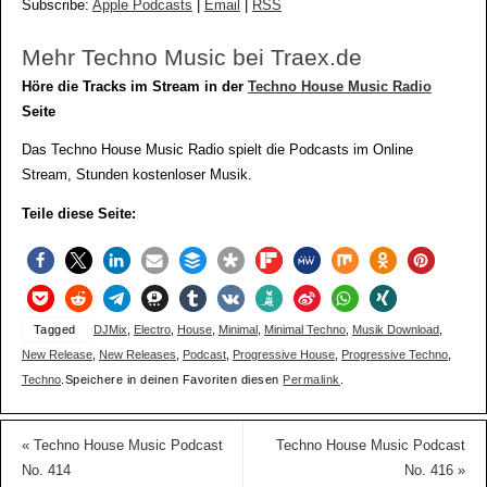
Subscribe:
Apple Podcasts
|
Email
|
RSS
Mehr Techno Music bei Traex.de
Höre die Tracks im Stream in der
Techno House Music Radio
Seite
Das Techno House Music Radio spielt die Podcasts im Online
Stream, Stunden kostenloser Musik.
Teile diese Seite:
Tagged
DJMix
,
Electro
,
House
,
Minimal
,
Minimal Techno
,
Musik Download
,
New Release
,
New Releases
,
Podcast
,
Progressive House
,
Progressive Techno
,
Techno
.
Speichere in deinen Favoriten diesen
Permalink
.
«
Techno House Music Podcast
Techno House Music Podcast
No. 414
No. 416
»