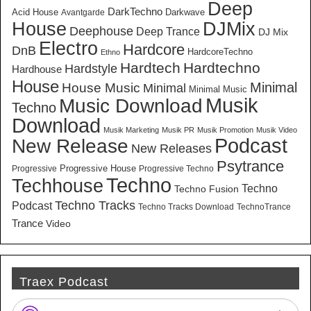
Deep
DarkTechno
Acid House
Darkwave
Avantgarde
House
DJMix
Deephouse
Deep Trance
DJ Mix
Electro
Hardcore
DnB
HardcoreTechno
Ethno
Hardtech
Hardtechno
Hardstyle
Hardhouse
House
Minimal
House Music
Minimal
Minimal Music
Musik
Music Download
Techno
Download
Musik Marketing
Musik PR
Musik Promotion
Musik Video
New Release
Podcast
New Releases
Psytrance
Progressive House
Progressive
Progressive Techno
Techno
Techhouse
Techno
Techno Fusion
Techno Tracks
Podcast
Techno Tracks Download
TechnoTrance
Trance
Video
Traex Podcast