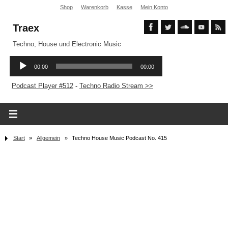
Shop
Warenkorb
Kasse
Mein Konto
Traex
Techno, House und Electronic Music
Podcast Player #512
-
Techno Radio Stream >>
Start
»
Allgemein
»
Techno House Music Podcast No. 415