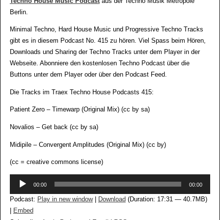
Techno House Music Podcast
aus der Techno Musik Metropole
Berlin.
Minimal Techno, Hard House Music und Progressive Techno Tracks
gibt es in diesem Podcast No. 415 zu hören. Viel Spass beim Hören,
Downloads und Sharing der Techno Tracks unter dem Player in der
Webseite. Abonniere den kostenlosen Techno Podcast über die
Buttons unter dem Player oder über den Podcast Feed.
Die Tracks im Traex Techno House Podcasts 415:
Patient Zero – Timewarp (Original Mix) (cc by sa)
Novalios – Get back (cc by sa)
Midipile – Convergent Amplitudes (Original Mix) (cc by)
(cc = creative commons license)
Audio-
00:00
00:00
Player
Podcast:
Play in new window
|
Download
(Duration: 17:31 — 40.7MB)
|
Embed