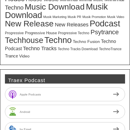
Musik
Music Download
Techno
Download
Musik Marketing
Musik PR
Musik Promotion
Musik Video
New Release
Podcast
New Releases
Psytrance
Progressive House
Progressive
Progressive Techno
Techno
Techhouse
Techno
Techno Fusion
Techno Tracks
Podcast
Techno Tracks Download
TechnoTrance
Trance
Video
Traex Podcast
Apple Podcasts
Android
by Email