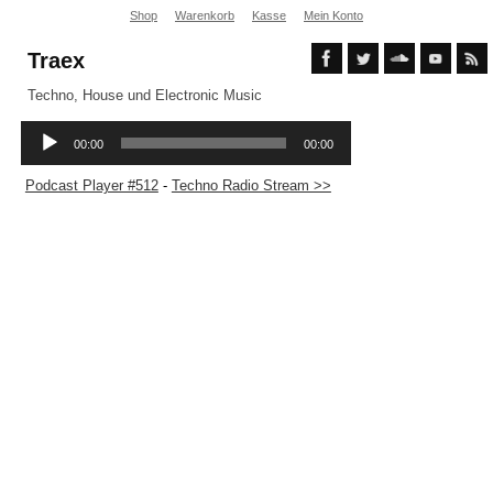
Shop
Warenkorb
Kasse
Mein Konto
Traex
Techno, House und Electronic Music
Podcast Player #512
-
Techno Radio Stream >>