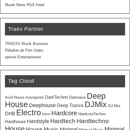
Musik News RSS Feed
Traex Partner
TRAEXS Musik Business
FMarket.de Film Video
eprima Entertainment
Tag Cloud
Deep
DarkTechno
Acid House
Darkwave
Avantgarde
House
DJMix
Deephouse
Deep Trance
DJ Mix
Electro
Hardcore
DnB
HardcoreTechno
Ethno
Hardtech
Hardtechno
Hardstyle
Hardhouse
House
Minimal
House Music
Minimal
Minimal Music