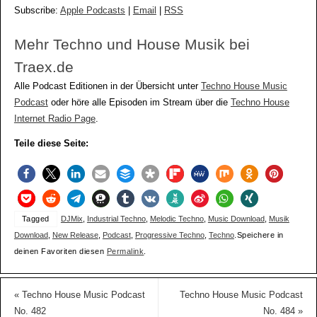
Subscribe:
Apple Podcasts
|
Email
|
RSS
Mehr Techno und House Musik bei
Traex.de
Alle Podcast Editionen in der Übersicht unter
Techno House Music
Podcast
oder höre alle Episoden im Stream über die
Techno House
Internet Radio Page
.
Teile diese Seite:
Tagged
DJMix
,
Industrial Techno
,
Melodic Techno
,
Music Download
,
Musik
Download
,
New Release
,
Podcast
,
Progressive Techno
,
Techno
.
Speichere in
deinen Favoriten diesen
Permalink
.
«
Techno House Music Podcast
Techno House Music Podcast
No. 482
No. 484
»