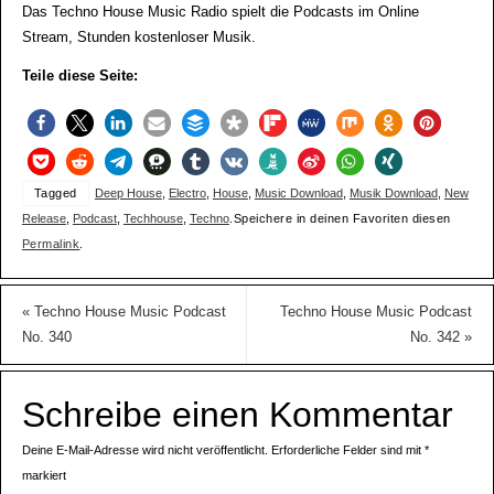
Das Techno House Music Radio spielt die Podcasts im Online
Stream, Stunden kostenloser Musik.
Teile diese Seite:
Tagged
Deep House
,
Electro
,
House
,
Music Download
,
Musik Download
,
New
Release
,
Podcast
,
Techhouse
,
Techno
.
Speichere in deinen Favoriten diesen
Permalink
.
«
Techno House Music Podcast
Techno House Music Podcast
No. 340
No. 342
»
Schreibe einen Kommentar
Deine E-Mail-Adresse wird nicht veröffentlicht.
Erforderliche Felder sind mit
*
markiert