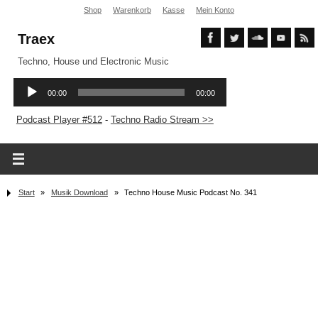
Shop
Warenkorb
Kasse
Mein Konto
Traex
Techno, House und Electronic Music
Podcast Player #512
-
Techno Radio Stream >>
Start
»
Musik Download
»
Techno House Music Podcast No. 341