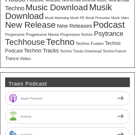
Minimal Music
Musik
Music Download
Techno
Download
Musik Marketing
Musik PR
Musik Promotion
Musik Video
New Release
Podcast
New Releases
Psytrance
Progressive House
Progressive
Progressive Techno
Techno
Techhouse
Techno
Techno Fusion
Techno Tracks
Podcast
Techno Tracks Download
TechnoTrance
Trance
Video
Traex Podcast
Apple Podcasts
Android
by Email