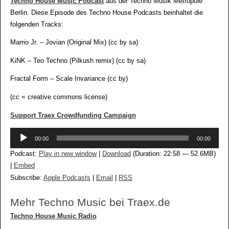
Techno House Music Podcast
aus der Techno Musik Metropole
Berlin. Diese Episode des Techno House Podcasts beinhaltet die
folgenden Tracks:
Marrio Jr. – Jovian (Original Mix) (cc by sa)
KiNK – Teo Techno (Pilkush remix) (cc by sa)
Fractal Form – Scale Invariance (cc by)
(cc = creative commons license)
Support Traex Crowdfunding Campaign
Audio-
00:00
00:00
Player
Podcast:
Play in new window
|
Download
(Duration: 22:58 — 52.6MB)
|
Embed
Subscribe:
Apple Podcasts
|
Email
|
RSS
Mehr Techno Music bei Traex.de
Techno House Music Radio