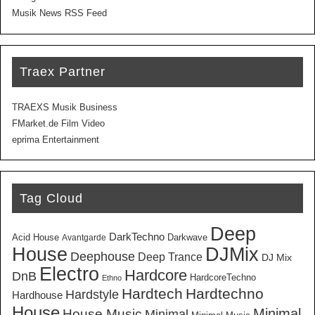
Musik News RSS Feed
Traex Partner
TRAEXS Musik Business
FMarket.de Film Video
eprima Entertainment
Tag Cloud
Deep
DarkTechno
Acid House
Darkwave
Avantgarde
House
DJMix
Deephouse
Deep Trance
DJ Mix
Electro
Hardcore
DnB
HardcoreTechno
Ethno
Hardtech
Hardtechno
Hardstyle
Hardhouse
House
Minimal
House Music
Minimal