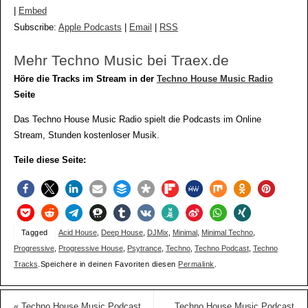
|
Embed
Subscribe:
Apple Podcasts
|
Email
|
RSS
Mehr Techno Music bei Traex.de
Höre die Tracks im Stream in der
Techno House Music Radio
Seite
Das Techno House Music Radio spielt die Podcasts im Online
Stream, Stunden kostenloser Musik.
Teile diese Seite:
Tagged
Acid House
,
Deep House
,
DJMix
,
Minimal
,
Minimal Techno
,
Progressive
,
Progressive House
,
Psytrance
,
Techno
,
Techno Podcast
,
Techno
Tracks
.
Speichere in deinen Favoriten diesen
Permalink
.
«
Techno House Music Podcast
Techno House Music Podcast