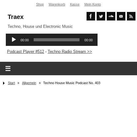
Shop
Warenkorb
Kasse
Mein Konto
Traex
Techno, House und Electronic Music
Podcast Player #512
-
Techno Radio Stream >>
Start
»
Allgemein
»
Techno House Music Podcast No. 403