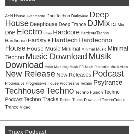
Deep
DarkTechno
Acid House
Darkwave
Avantgarde
House
DJMix
Deephouse
Deep Trance
DJ Mix
Electro
Hardcore
DnB
HardcoreTechno
Ethno
Hardtech
Hardtechno
Hardstyle
Hardhouse
House
Minimal
House Music
Minimal
Minimal Music
Musik
Music Download
Techno
Download
Musik Marketing
Musik PR
Musik Promotion
Musik Video
New Release
Podcast
New Releases
Psytrance
Progressive House
Progressive
Progressive Techno
Techno
Techhouse
Techno
Techno Fusion
Techno Tracks
Podcast
Techno Tracks Download
TechnoTrance
Trance
Video
Traex Podcast