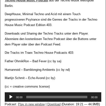
Techno House Music Podcast
aus der Techno Musik Metropole
Berlin.
DeepHouse, Minimal Techno und Acid mit einem Touch
progressiveren Psytrance sind die Genres der Tracks in der Techno
House Music Podcast Edition 403.
Downloads und Sharing der Techno Tracks unter dem Player.
Abonniere den kostenlosen Techno Podcast über die Buttons unter
dem Player oder über den Podcast Feed.
Die Tracks im Traex Techno House Podcasts 403:
Father OhmikRon – Bad Fever (cc by sa)
Humannoid – Bamblonging Ambients (cc by nd)
Martijn Schmit – Echo Avond (cc by)
(cc = creative commons license)
Audio-
00:00
00:00
Player
Podcast:
Play in new window
|
Download
(Duration: 19:21 — 44.9MB)