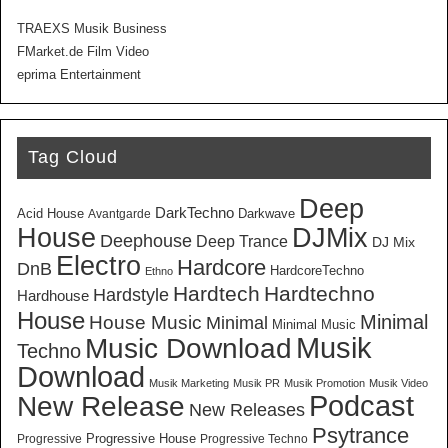
TRAEXS Musik Business
FMarket.de Film Video
eprima Entertainment
Tag Cloud
Deep
DarkTechno
Acid House
Darkwave
Avantgarde
House
DJMix
Deephouse
Deep Trance
DJ Mix
Electro
Hardcore
DnB
HardcoreTechno
Ethno
Hardtech
Hardtechno
Hardstyle
Hardhouse
House
Minimal
House Music
Minimal
Minimal Music
Musik
Music Download
Techno
Download
Musik Marketing
Musik PR
Musik Promotion
Musik Video
New Release
Podcast
New Releases
Psytrance
Progressive House
Progressive
Progressive Techno