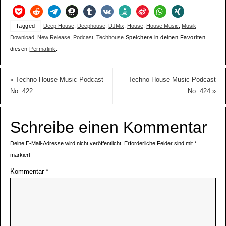
Tagged
Deep House
,
Deephouse
,
DJMix
,
House
,
House Music
,
Musik
Download
,
New Release
,
Podcast
,
Techhouse
.
Speichere in deinen Favoriten
diesen
Permalink
.
«
Techno House Music Podcast
Techno House Music Podcast
No. 422
No. 424
»
Schreibe einen Kommentar
Deine E-Mail-Adresse wird nicht veröffentlicht.
Erforderliche Felder sind mit
*
markiert
Kommentar
*