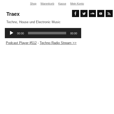
Shop
Warenkorb
Kasse
Mein Konto
Traex
Techno, House und Electronic Music
Podcast Player #512
-
Techno Radio Stream >>