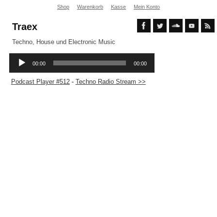
Shop
Warenkorb
Kasse
Mein Konto
Traex
Techno, House und Electronic Music
Podcast Player #512
-
Techno Radio Stream >>