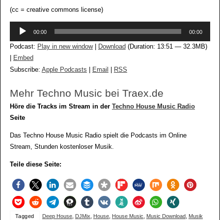
(cc = creative commons license)
Audio-
00:00
00:00
Player
Podcast:
Play in new window
|
Download
(Duration: 13:51 — 32.3MB)
|
Embed
Subscribe:
Apple Podcasts
|
Email
|
RSS
Mehr Techno Music bei Traex.de
Höre die Tracks im Stream in der
Techno House Music Radio
Seite
Das Techno House Music Radio spielt die Podcasts im Online
Stream, Stunden kostenloser Musik.
Teile diese Seite:
Tagged
Deep House
,
DJMix
,
House
,
House Music
,
Music Download
,
Musik