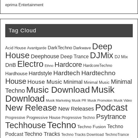
eprima Entertainment
Tag Cloud
Deep
DarkTechno
Acid House
Darkwave
Avantgarde
House
DJMix
Deephouse
Deep Trance
DJ Mix
Electro
Hardcore
DnB
HardcoreTechno
Ethno
Hardtech
Hardtechno
Hardstyle
Hardhouse
House
Minimal
House Music
Minimal
Minimal Music
Musik
Music Download
Techno
Download
Musik Marketing
Musik PR
Musik Promotion
Musik Video
New Release
Podcast
New Releases
Psytrance
Progressive House
Progressive
Progressive Techno
Techno
Techhouse
Techno
Techno Fusion
Techno Tracks
Podcast
Techno Tracks Download
TechnoTrance