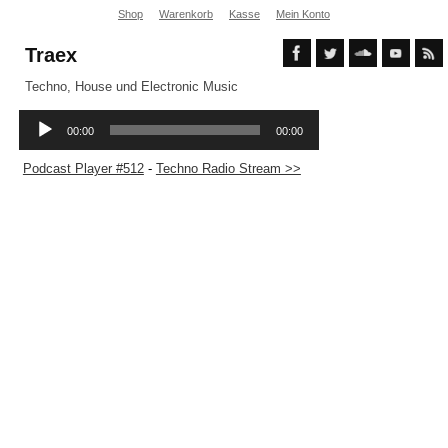
Shop
Warenkorb
Kasse
Mein Konto
Traex
Techno, House und Electronic Music
Podcast Player #512
-
Techno Radio Stream >>