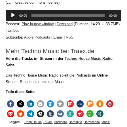
(cc = creative commons license)
Audio-
00:00
00:00
Player
Podcast:
Play in new window
|
Download
(Duration: 14:29 — 33.7MB)
|
Embed
Subscribe:
Apple Podcasts
|
Email
|
RSS
Mehr Techno Music bei Traex.de
Höre die Tracks im Stream in der
Techno House Music Radio
Seite
Das Techno House Music Radio spielt die Podcasts im Online
Stream, Stunden kostenloser Musik.
Teile diese Seite:
Tagged
Deep House
,
DJMix
,
Hardcore
,
Hardstyle
,
Hardtechno
,
Musik