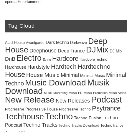
eprima Entertainment
Tag Cloud
Deep
DarkTechno
Acid House
Darkwave
Avantgarde
House
DJMix
Deephouse
Deep Trance
DJ Mix
Electro
Hardcore
DnB
HardcoreTechno
Ethno
Hardtech
Hardtechno
Hardstyle
Hardhouse
House
Minimal
House Music
Minimal
Minimal Music
Musik
Music Download
Techno
Download
Musik Marketing
Musik PR
Musik Promotion
Musik Video
New Release
Podcast
New Releases
Psytrance
Progressive House
Progressive
Progressive Techno
Techno
Techhouse
Techno
Techno Fusion
Techno Tracks
Podcast
Techno Tracks Download
TechnoTrance