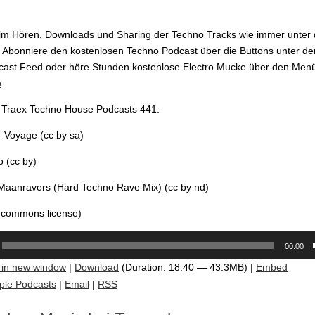
im Hören, Downloads und Sharing der Techno Tracks wie immer unter 
 Abonniere den kostenlosen Techno Podcast über die Buttons unter de
cast Feed oder höre Stunden kostenlose Electro Mucke über den Men
o
.
m Traex Techno House Podcasts 441:
 Voyage (cc by sa)
o (cc by)
 Maanravers (Hard Techno Rave Mix) (cc by nd)
e commons license)
00:00
 in new window
|
Download
(Duration: 18:40 — 43.3MB) |
Embed
ple Podcasts
|
Email
|
RSS