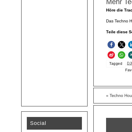
Mehr Te
Höre die Tra
Das Techno Ho
Teile diese S
DJ
Tagged
Fav
«
Techno Hous
Social