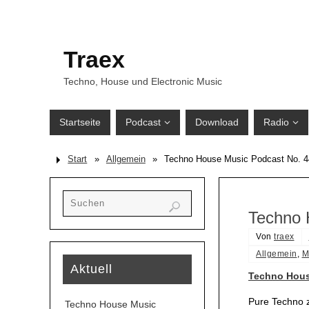
Traex
Techno, House und Electronic Music
Startseite
Podcast
Download
Radio
Start
»
Allgemein
»
Techno House Music Podcast No. 
Techno 
Von
traex
Allgemein
,
M
Aktuell
Techno Hous
Pure Techno z
Techno House Music