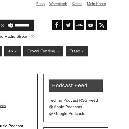
Shop
Warenkorb
Kasse
Mein Konto
no Radio Stream >>
en
Crowd Funding
Traex
Podcast Feed
Techno Podcast RSS Feed
asts
@ Apple Podcasts
@ Google Podcasts
usic Podcast