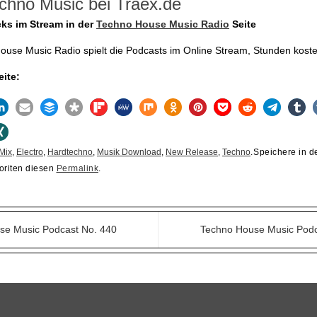
chno Music bei Traex.de
cks im Stream in der
Techno House Music Radio
Seite
use Music Radio spielt die Podcasts im Online Stream, Stunden koste
eite:
Mix
,
Electro
,
Hardtechno
,
Musik Download
,
New Release
,
Techno
.
Speichere in d
oriten diesen
Permalink
.
e Music Podcast No. 440
Techno House Music Pod