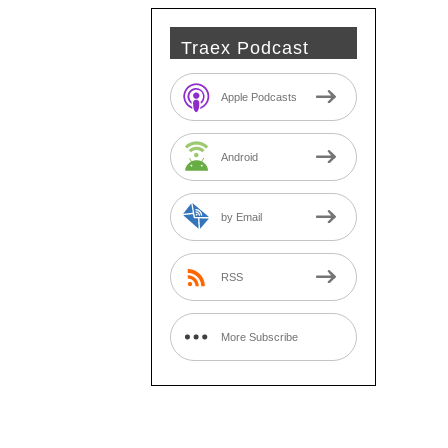
Traex Podcast
Apple Podcasts
Android
by Email
RSS
More Subscribe
Options