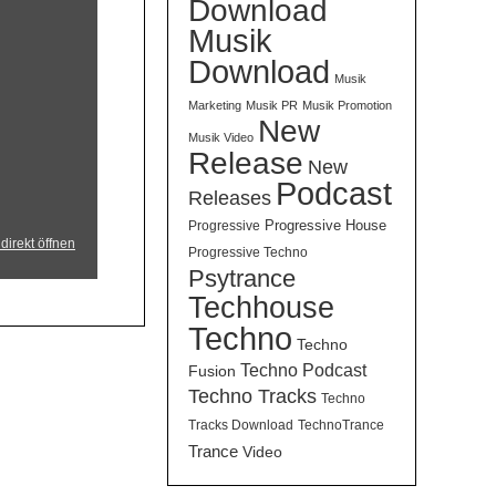
Download
Musik
Download
Musik
Marketing
Musik PR
Musik Promotion
New
Musik Video
Release
New
Podcast
Releases
Progressive House
Progressive
direkt öffnen
Progressive Techno
Psytrance
Techhouse
Techno
Techno
Techno Podcast
Fusion
Techno Tracks
Techno
Tracks Download
TechnoTrance
Trance
Video