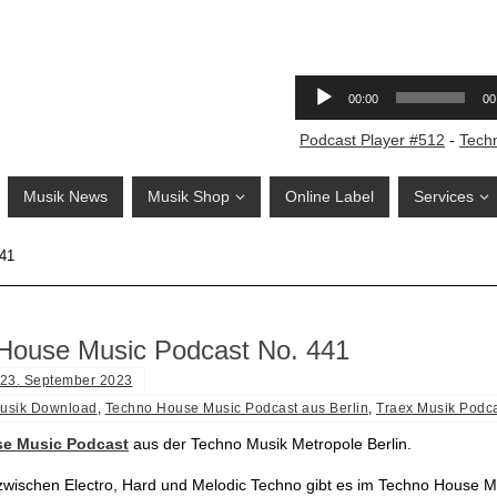
Podcast Player #512
-
Tech
Musik News
Musik Shop
Online Label
Services
441
House Music Podcast No. 441
23. September 2023
usik Download
,
Techno House Music Podcast aus Berlin
,
Traex Musik Podc
e Music Podcast
aus der Techno Musik Metropole Berlin.
wischen Electro, Hard und Melodic Techno gibt es im Techno House M