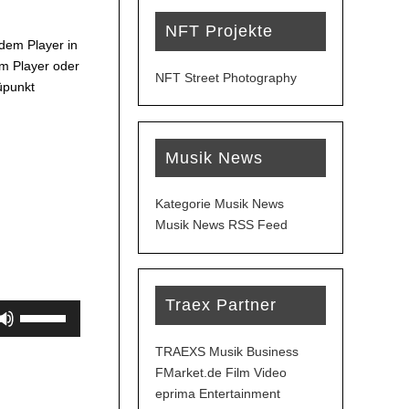
NFT Projekte
dem Player in
m Player oder
NFT Street Photography
üpunkt
Musik News
Kategorie Musik News
Musik News RSS Feed
Traex Partner
Pfeiltasten
Hoch/Runter
benutzen,
TRAEXS Musik Business
um
FMarket.de Film Video
die
eprima Entertainment