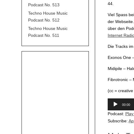
44.
Podcast No. 513
Techno House Music
Viel Spass be
Podcast No. 512
der Webseite.
Techno House Music
über den Pod
Podcast No. 511
Internet Radi
Die Tracks i
Exonos One –
Midipile – Hal
Fibrotronic –
(cc = creativ
Audio-
00:00
Player
Podcast:
Play
Subscribe:
Ap