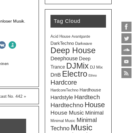
Lautstärke
zu
regeln.
Tag Cloud
nloser Musik.
Acid House
Avantgarde
DarkTechno
Darkwave
Deep House
Deephouse
Deep
DJMix
einen
Trance
DJ Mix
Electro
DnB
Ethno
Hardcore
Hardhouse
HardcoreTechno
Hardtech
cast No. 442
»
Hardstyle
House
Hardtechno
House Music
Minimal
Minimal
Minimal Music
Music
Techno