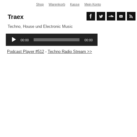
Shop
Warenkorb
Kasse
Mein Konto
Traex
Techno, House und Electronic Music
Podcast Player #512
-
Techno Radio Stream >>