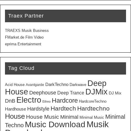
Traex Partner
TRAEXS Musik Business
FMarket.de Film Video
eprima Entertainment
Tag Cloud
Deep
DarkTechno
Acid House
Darkwave
Avantgarde
House
DJMix
Deephouse
Deep Trance
DJ Mix
Electro
Hardcore
DnB
HardcoreTechno
Ethno
Hardtech
Hardtechno
Hardstyle
Hardhouse
House
Minimal
House Music
Minimal
Minimal Music
Musik
Music Download
Techno