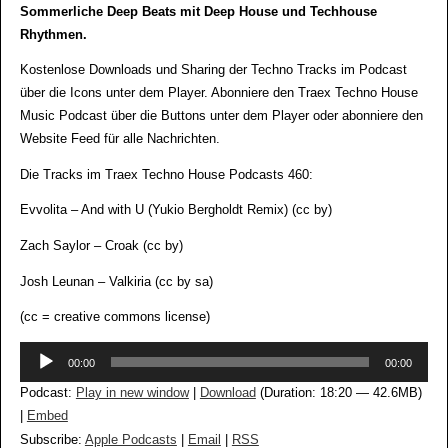
Sommerliche Deep Beats mit Deep House und Techhouse
Rhythmen.
Kostenlose Downloads und Sharing der Techno Tracks im Podcast
über die Icons unter dem Player. Abonniere den Traex Techno House
Music Podcast über die Buttons unter dem Player oder abonniere den
Website Feed für alle Nachrichten.
Die Tracks im Traex Techno House Podcasts 460:
Evvolita – And with U (Yukio Bergholdt Remix) (cc by)
Zach Saylor – Croak (cc by)
Josh Leunan – Valkiria (cc by sa)
(cc = creative commons license)
Audio-
00:00
00:00
Player
Podcast:
Play in new window
|
Download
(Duration: 18:20 — 42.6MB)
|
Embed
Subscribe:
Apple Podcasts
|
Email
|
RSS