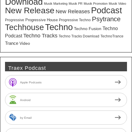
Download
Musik Marketing
Musik PR
Musik Promotion
Musik Video
New Release
Podcast
New Releases
Psytrance
Progressive House
Progressive
Progressive Techno
Techno
Techhouse
Techno
Techno Fusion
Techno Tracks
Podcast
Techno Tracks Download
TechnoTrance
Trance
Video
Traex Podcast
Apple Podcasts
Android
by Email