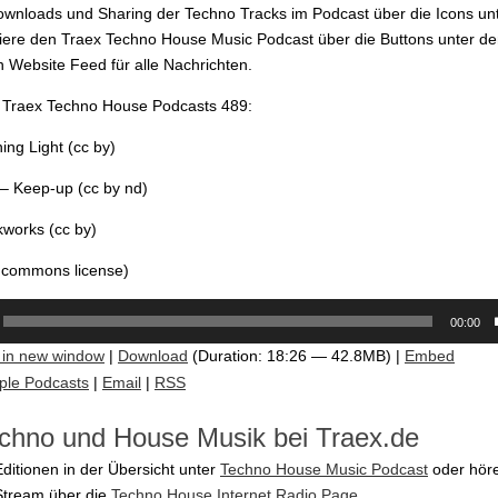
ownloads und Sharing der Techno Tracks im Podcast über die Icons un
iere den Traex Techno House Music Podcast über die Buttons unter d
 Website Feed für alle Nachrichten.
m Traex Techno House Podcasts 489:
ng Light (cc by)
– Keep-up (cc by nd)
works (cc by)
e commons license)
00:00
 in new window
|
Download
(Duration: 18:26 — 42.8MB) |
Embed
ple Podcasts
|
Email
|
RSS
chno und House Musik bei Traex.de
Editionen in der Übersicht unter
Techno House Music Podcast
oder höre
Stream über die
Techno House Internet Radio Page
.