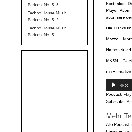
Kostenlose D
Podcast No. 513
Player. Abonn
Techno House Music
abonniere den
Podcast No. 512
Techno House Music
Die Tracks i
Podcast No. 511
Mazze – Morni
Namor-Novel 
MKSN – Clock
(cc = creativ
Audio-
00:00
Player
Podcast:
Play
Subscribe:
Ap
Mehr Te
Alle Podcast 
Episoden im 