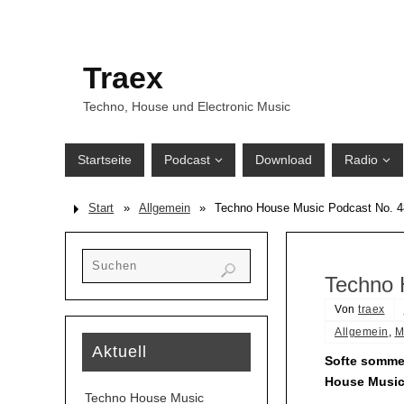
Traex
Techno, House und Electronic Music
Startseite
Podcast
Download
Radio
Start
»
Allgemein
»
Techno House Music Podcast No. 
Techno 
Von
traex
Allgemein
,
M
Aktuell
Softe somme
House Music
Techno House Music