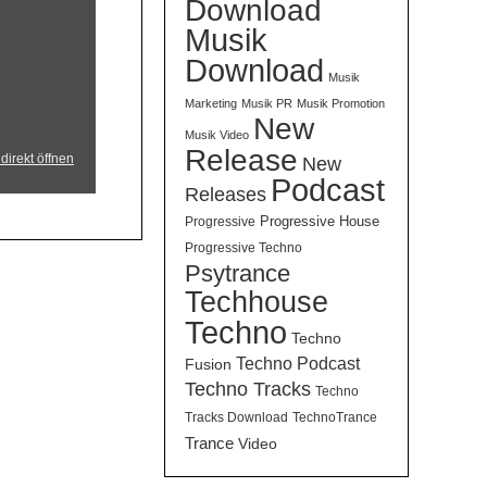
Download
Musik
Download
Musik
Marketing
Musik PR
Musik Promotion
New
Musik Video
Release
direkt öffnen
New
Podcast
Releases
Progressive House
Progressive
Progressive Techno
Psytrance
Techhouse
Techno
Techno
Techno Podcast
Fusion
Techno Tracks
Techno
Tracks Download
TechnoTrance
Trance
Video