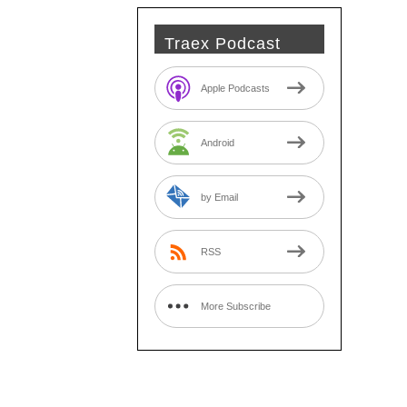
Traex Podcast
Apple Podcasts
Android
by Email
RSS
More Subscribe
Options