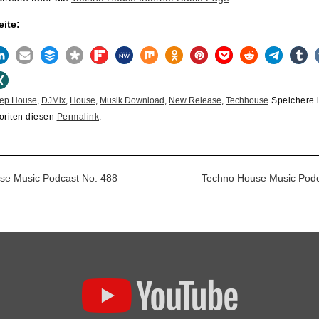
eite:
ep House
,
DJMix
,
House
,
Musik Download
,
New Release
,
Techhouse
.
Speichere 
oriten diesen
Permalink
.
e Music Podcast No. 488
Techno House Music Pod