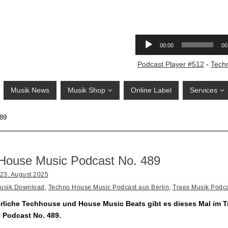
Podcast Player #512
-
Tech
Musik News
Musik Shop
Online Label
Services
489
House Music Podcast No. 489
23. August 2025
usik Download
,
Techno House Music Podcast aus Berlin
,
Traex Musik Podc
rliche Techhouse und House Music Beats gibt es dieses Mal im 
 Podcast No. 489.