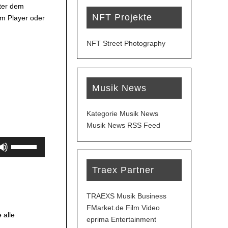
ter dem
NFT Projekte
em Player oder
NFT Street Photography
Musik News
Kategorie Musik News
Musik News RSS Feed
Pfeiltasten
Hoch/Runter
benutzen,
Traex Partner
um
die
TRAEXS Musik Business
Lautstärke
FMarket.de Film Video
zu
 alle
eprima Entertainment
regeln.