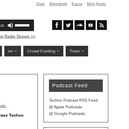
Shop
Warenkorb
Kasse
Mein Konto
no Radio Stream >>
en
Crowd Funding
Traex
Podcast Feed
Techno Podcast RSS Feed
asts
@ Apple Podcasts
@ Google Podcasts
Traex Techno