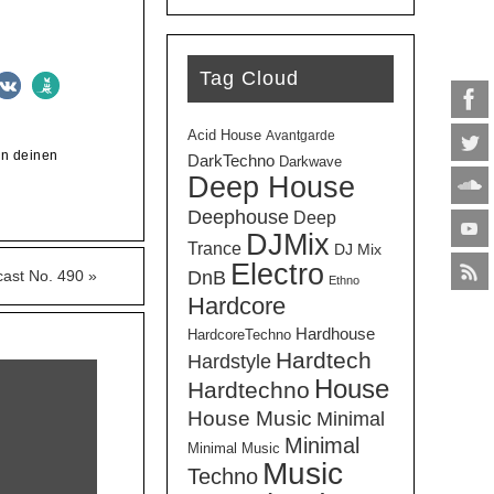
Tag Cloud
Acid House
Avantgarde
in deinen
DarkTechno
Darkwave
Deep House
Deephouse
Deep
DJMix
Trance
DJ Mix
Electro
DnB
cast No. 490
»
Ethno
Hardcore
Hardhouse
HardcoreTechno
Hardtech
Hardstyle
House
Hardtechno
House Music
Minimal
Minimal
Minimal Music
Music
Techno