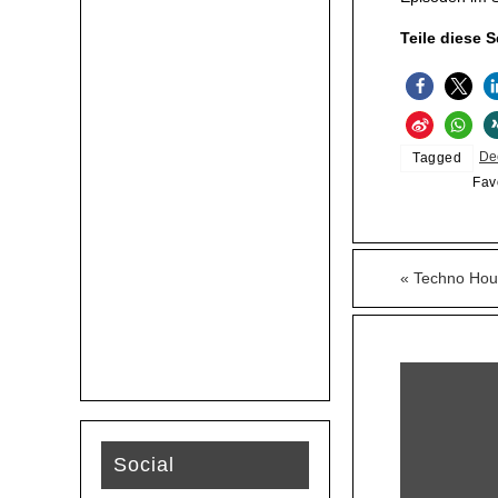
Teile diese S
De
Tagged
Fav
«
Techno Hous
Social