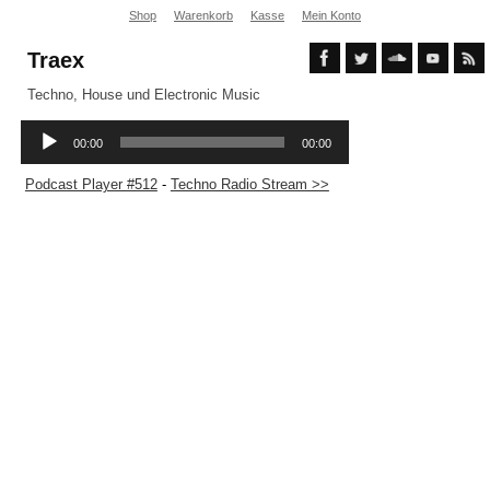
Shop
Warenkorb
Kasse
Mein Konto
Traex
Techno, House und Electronic Music
Podcast Player #512
-
Techno Radio Stream >>