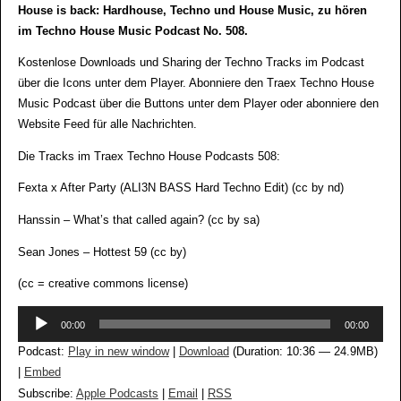
House is back: Hardhouse, Techno und House Music, zu hören
im Techno House Music Podcast No. 508.
Kostenlose Downloads und Sharing der Techno Tracks im Podcast
über die Icons unter dem Player. Abonniere den Traex Techno House
Music Podcast über die Buttons unter dem Player oder abonniere den
Website Feed für alle Nachrichten.
Die Tracks im Traex Techno House Podcasts 508:
Fexta x After Party (ALI3N BASS Hard Techno Edit) (cc by nd)
Hanssin – What’s that called again? (cc by sa)
Sean Jones – Hottest 59 (cc by)
(cc = creative commons license)
Audio-
00:00
00:00
Player
Podcast:
Play in new window
|
Download
(Duration: 10:36 — 24.9MB)
|
Embed
Subscribe:
Apple Podcasts
|
Email
|
RSS