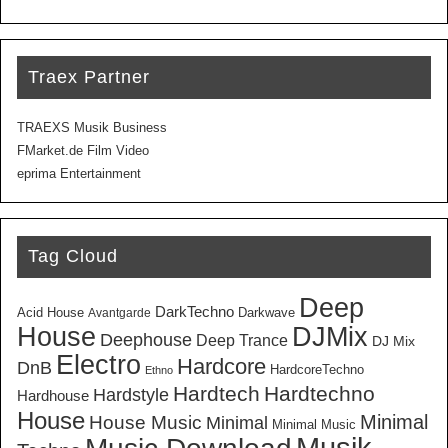
Traex Partner
TRAEXS Musik Business
FMarket.de Film Video
eprima Entertainment
Tag Cloud
Deep
DarkTechno
Acid House
Darkwave
Avantgarde
House
DJMix
Deephouse
Deep Trance
DJ Mix
Electro
Hardcore
DnB
HardcoreTechno
Ethno
Hardtech
Hardtechno
Hardstyle
Hardhouse
House
Minimal
House Music
Minimal
Minimal Music