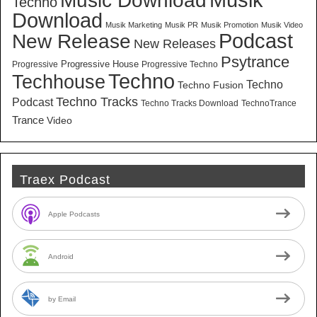
Musik
Music Download
Techno
Download
Musik Marketing
Musik PR
Musik Promotion
Musik Video
New Release
Podcast
New Releases
Psytrance
Progressive House
Progressive
Progressive Techno
Techno
Techhouse
Techno
Techno Fusion
Techno Tracks
Podcast
Techno Tracks Download
TechnoTrance
Trance
Video
Traex Podcast
Apple Podcasts
Android
by Email