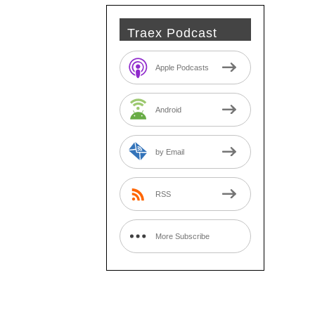
Traex Podcast
Apple Podcasts
Android
by Email
RSS
More Subscribe
Options