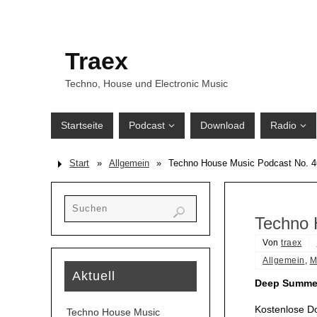
Traex
Techno, House und Electronic Music
Startseite
Podcast
Download
Radio
Start
»
Allgemein
»
Techno House Music Podcast No. 
Techno 
Von
traex
Allgemein
,
M
Aktuell
Deep Summer
Kostenlose D
Techno House Music