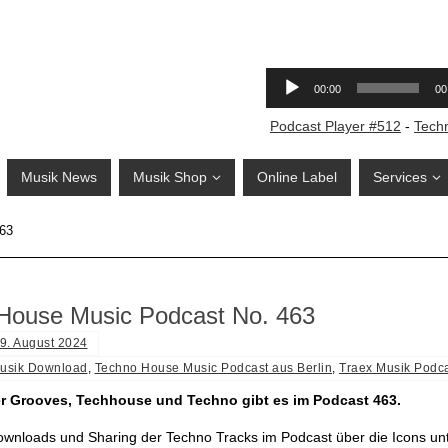
Podcast Player #512
-
Tech
Musik News
Musik Shop
Online Label
Services
463
House Music Podcast No. 463
9. August 2024
usik Download
,
Techno House Music Podcast aus Berlin
,
Traex Musik Podc
 Grooves, Techhouse und Techno gibt es im Podcast 463.
ownloads und Sharing der Techno Tracks im Podcast über die Icons un