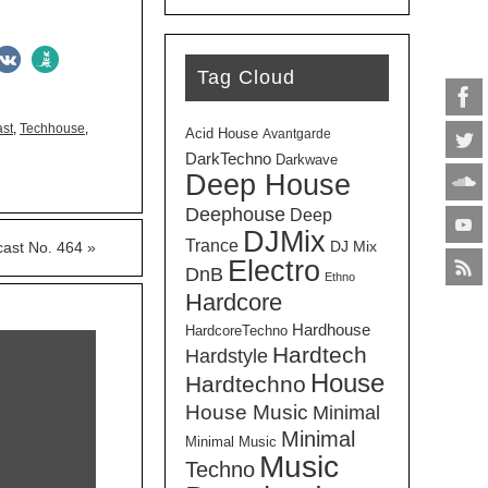
Tag Cloud
st
,
Techhouse
,
Acid House
Avantgarde
DarkTechno
Darkwave
Deep House
Deephouse
Deep
DJMix
Trance
DJ Mix
cast No. 464
»
Electro
DnB
Ethno
Hardcore
Hardhouse
HardcoreTechno
Hardtech
Hardstyle
House
Hardtechno
House Music
Minimal
Minimal
Minimal Music
Music
Techno