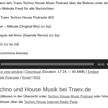
iere den Traex Techno House Music Podcast über die Buttons unter d
 Website Feed für alle Nachrichten.
m Traex Techno House Podcasts 463:
 – Attitude (Original Mix) (cc by)
ngulo del Amor (Gaende Remix) (cc by)
51 (cc by nd)
e commons license)
00:00
 in new window
|
Download
(Duration: 17:24 — 40.4MB) |
Embed
ple Podcasts
|
Email
|
RSS
chno und House Musik bei Traex.de
Editionen in der Übersicht unter
Techno House Music Podcast
oder höre
Stream über die
Techno House Internet Radio Page
.