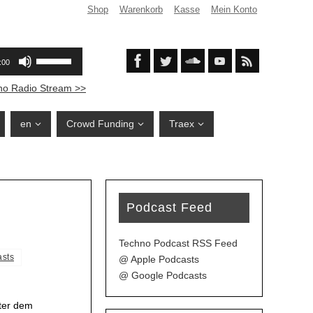
Shop
Warenkorb
Kasse
Mein Konto
no Radio Stream >>
en
Crowd Funding
Traex
Podcast Feed
Techno Podcast RSS Feed
asts
@ Apple Podcasts
@ Google Podcasts
ter dem