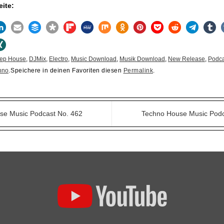
eite:
ep House
,
DJMix
,
Electro
,
Music Download
,
Musik Download
,
New Release
,
Podca
hno
.
Speichere in deinen Favoriten diesen
Permalink
.
e Music Podcast No. 462
Techno House Music Pod