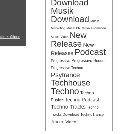
Download
Musik
Download
Musik
Marketing
Musik PR
Musik Promotion
New
direkt öffnen
Musik Video
Release
New
Podcast
Releases
Progressive House
Progressive
Progressive Techno
Psytrance
Techhouse
Techno
Techno
Techno Podcast
Fusion
Techno Tracks
Techno
Tracks Download
TechnoTrance
Trance
Video