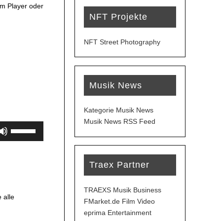
em Player oder
NFT Projekte
NFT Street Photography
Musik News
Kategorie Musik News
Musik News RSS Feed
Pfeiltasten
Hoch/Runter
benutzen,
um
Traex Partner
die
Lautstärke
TRAEXS Musik Business
zu
 alle
FMarket.de Film Video
regeln.
eprima Entertainment