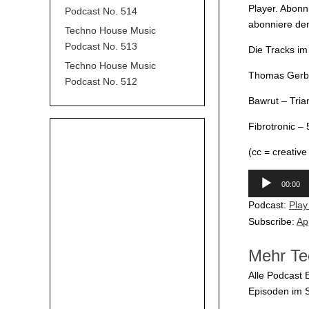
Player. Abonn
Podcast No. 514
abonniere den
Techno House Music
Podcast No. 513
Die Tracks i
Techno House Music
Thomas Gerber
Podcast No. 512
Bawrut – Tria
Fibrotronic – 
(cc = creativ
Audio-
00:00
Player
Podcast:
Play
Subscribe:
Ap
Mehr Te
Alle Podcast 
Episoden im 