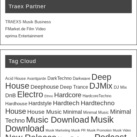
Traex Partner
TRAEXS Musik Business
FMarket.de Film Video
eprima Entertainment
Tag Cloud
Deep
DarkTechno
Acid House
Darkwave
Avantgarde
House
DJMix
Deephouse
Deep Trance
DJ Mix
Electro
Hardcore
DnB
HardcoreTechno
Ethno
Hardtech
Hardtechno
Hardstyle
Hardhouse
House
Minimal
House Music
Minimal
Minimal Music
Musik
Music Download
Techno
Download
Musik Marketing
Musik PR
Musik Promotion
Musik Video