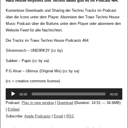
Hard House Rhythms und Techno Beats gibt es im Podcast 464.
Kostenlose Downloads und Sharing der Techno Tracks im Podcast
über die Icons unter dem Player. Abonniere den Traex Techno House
Music Podcast über die Buttons unter dem Player oder abonniere den
Website Feed für alle Nachrichten.
Die Tracks im Traex Techno House Podcasts 464:
Silvermosch – UND3RK3Y (cc by)
Sabber – Papis (cc by sa)
P.G.Alvar – Ultimus (Original Mix) (cc by sa)
(cc = creative commons license)
Audio-
00:00
00:00
Player
Podcast:
Play in new window
|
Download
(Duration: 14:51 — 34.6MB)
|
Embed
Subscribe:
Apple Podcasts
|
Email
|
RSS