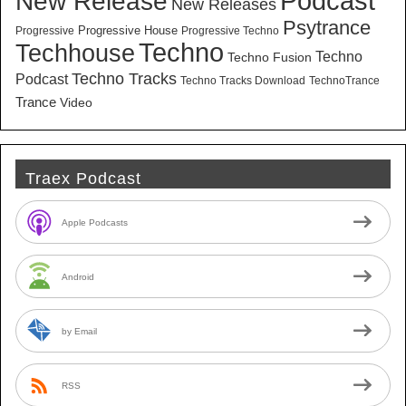
New Release
Podcast
New Releases
Psytrance
Progressive House
Progressive
Progressive Techno
Techno
Techhouse
Techno
Techno Fusion
Techno Tracks
Podcast
Techno Tracks Download
TechnoTrance
Trance
Video
Traex Podcast
Apple Podcasts
Android
by Email
RSS