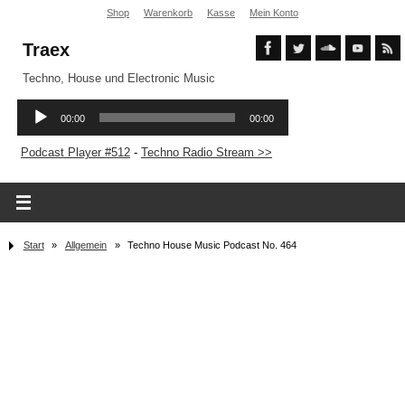
Shop
Warenkorb
Kasse
Mein Konto
Traex
Techno, House und Electronic Music
Podcast Player #512
-
Techno Radio Stream >>
Start
»
Allgemein
»
Techno House Music Podcast No. 464