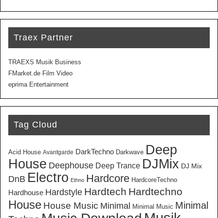
Traex Partner
TRAEXS Musik Business
FMarket.de Film Video
eprima Entertainment
Tag Cloud
Deep
DarkTechno
Acid House
Darkwave
Avantgarde
House
DJMix
Deephouse
Deep Trance
DJ Mix
Electro
Hardcore
DnB
HardcoreTechno
Ethno
Hardtech
Hardtechno
Hardstyle
Hardhouse
House
Minimal
House Music
Minimal
Minimal Music